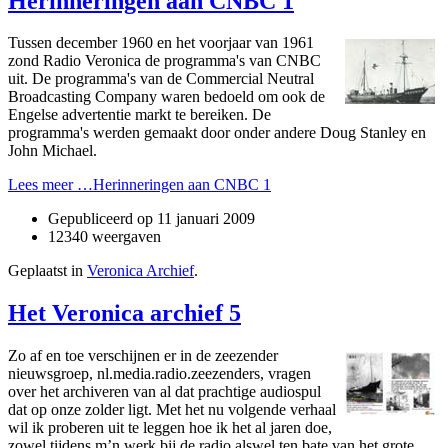
Herinneringen aan CNBC 1
Tussen december 1960 en het voorjaar van 1961
zond Radio Veronica de programma's van CNBC
uit. De programma's van de Commercial Neutral
Broadcasting Company waren bedoeld om ook de
Engelse advertentie markt te bereiken. De
programma's werden gemaakt door o­nder andere Doug Stanley en
John Michael.
Lees meer …Herinneringen aan CNBC 1
Gepubliceerd op
11 januari 2009
12340 weergaven
Geplaatst in
Veronica Archief
.
Het Veronica archief 5
Zo af en toe verschijnen er in de zeezender
nieuwsgroep, nl.media.radio.zeezenders, vragen
over het archiveren van al dat prachtige audiospul
dat op o­nze zolder ligt. Met het nu volgende verhaal
wil ik proberen uit te leggen hoe ik het al jaren doe,
zowel tijdens m’n werk bij de radio alswel ten bate van het grote