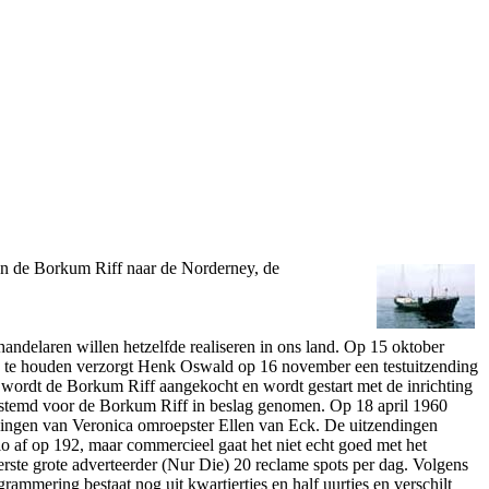
an de Borkum Riff naar de Norderney, de
ndelaren willen hetzelfde realiseren in o­ns land. Op 15 oktober
te houden verzorgt Henk Oswald op 16 november een testuitzending
wordt de Borkum Riff aangekocht en wordt gestart met de inrichting
bestemd voor de Borkum Riff in beslag genomen. Op 18 april 1960
igingen van Veronica omroepster Ellen van Eck. De uitzendingen
 af op 192, maar commercieel gaat het niet echt goed met het
rste grote adverteerder (Nur Die) 20 reclame spots per dag. Volgens
ammering bestaat nog uit kwartiertjes en half uurtjes en verschilt