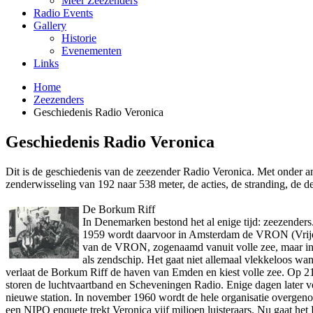
Meer Zeezenders
Radio Events
Gallery
Historie
Evenementen
Links
Home
Zeezenders
Geschiedenis Radio Veronica
Geschiedenis Radio Veronica
Dit is de geschiedenis van de zeezender Radio Veronica. Met o­nder
zenderwisseling van 192 naar 538 meter, de acties, de stranding, de 
De Borkum Riff
In Denemarken bestond het al enige tijd: zeezenders
1959 wordt daarvoor in Amsterdam de VRON (Vrije
van de VRON, zogenaamd vanuit volle zee, maar in 
als zendschip. Het gaat niet allemaal vlekkeloos w
verlaat de Borkum Riff de haven van Emden en kiest volle zee. Op 21
storen de luchtvaartband en Scheveningen Radio. Enige dagen later v
nieuwe station. In november 1960 wordt de hele organisatie overgeno
een NIPO enquete trekt Veronica vijf miljoen luisteraars. Nu gaat het