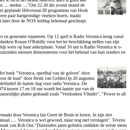
.... sterkte ...."Om 22.30 die avond strand de
 het geplande Hilversum III programma van Henk
 een paar hartgrondige vloeken horen, maakt
t later door de NOS leiding helemaal geschrapt.
r en generator repareren. Op 12 april is Radio Veronica terug vanaf
anken Ronan O'Rahilly voor het ter beschikking stellen van zijn
hip weer op haar ankerplaats. Vanaf 10 uur is Radio Veronica te o­
rdduizenden mensen demonstreren voor het behoud van hun zenders en
et boek "Veronica, speelbal van de golven" door
 voor de kust" door Henk van Gelder.Op 20 augustus
efinitief de laatste dag voor radio Veronica. De
74 tussen 17 en 18 uur wordt het laatste uur van de
epassenlijke platen gedraaid zoals "Verdonken Vlinder", "Power to all
maakt door Veronica fan Geert de Bruin te horen. In zijn slot
naal ..... Veronica is wel gewond, maar nog niet verslagen". Tevens
spraak van Rob Out."Duizenden jaren geleden o­ntdekte de eerste mens