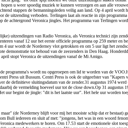
 hopen u weer spoedig muziek te kunnen verzorgen en aan alle vrouwen 
htend stappen de bemanningsleden veilig aan land. Op 4 april wordt
r de uitzending verboden. Terlingen laat als reactie in zijn programma
 op de achtergrond Veronica jingles. Het programma van Terlingen word
ijke) uitzendingen van Radio Veronica, als Veronica technici zijn zende
teren vanaf 12 uur het eerste officiele programma op 259 meter en bed
om 4 uur wordt de Norderney vlot getrokken en om 5 uur ligt het zendsc
 grote demonstratie tot behoud van de zeezenders in Den Haag. Honde
 april stopt Veronica de uitzendingen vanaf de Mi Amigo.
a de programma's wordt nu opgeroepen om lid te worden van de VOO.H
tri Press uit Bussum. Centri Press is ook de uitgeefster van "Kapers
er de definitieve sluitingsdatum van de zender.31 augustus 1974 werd d
daarbij de vermelding hoeveel uur tot de close down.Op 31 augustus 19
uur begint de jingle: "dit is het laatste uur". Het hele uur worden to
aar" (de Norderney blijft voor mij het mooiste schip dat er bestaat) ge
 Bull iedereen en sluit af met: "jongens, het was in een woord fenomi
 Veronica medewerkers te horen. Om 17.53 start de emotionele slot toe