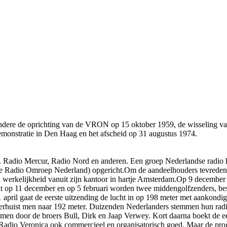
 andere de oprichting van de VRON op 15 oktober 1959, de wisseling v
demonstratie in Den Haag en het afscheid op 31 augustus 1974.
. Radio Mercur, Radio Nord en anderen. Een groep Nederlandse radio ha
 Radio Omroep Nederland) opgericht.Om de aandeelhouders tevreden 
werkelijkheid vanuit zijn kantoor in hartje Amsterdam.Op 9 december 
ant op 11 december en op 5 februari worden twee middengolfzenders, 
 april gaat de eerste uitzending de lucht in op 198 meter met aankond
erhuist men naar 192 meter. Duizenden Nederlanders stemmen hun radio
men door de broers Bull, Dirk en Jaap Verwey. Kort daarna boekt de ee
 Radio Veronica ook commercieel en organisatorisch goed. Maar de progr