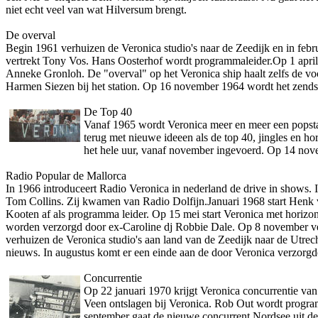
niet echt veel van wat Hilversum brengt.
De overval
Begin 1961 verhuizen de Veronica studio's naar de Zeedijk en in feb
vertrekt Tony Vos. Hans Oosterhof wordt programmaleider.Op 1 april 
Anneke Gronloh. De "overval" op het Veronica ship haalt zelfs de vo
Harmen Siezen bij het station. Op 16 november 1964 wordt het zend
De Top 40
Vanaf 1965 wordt Veronica meer en meer een popstat
terug met nieuwe ideeen als de top 40, jingles en 
het hele uur, vanaf november ingevoerd. Op 14 nove
Radio Popular de Mallorca
In 1966 introduceert Radio Veronica in nederland de drive in shows. I
Tom Collins. Zij kwamen van Radio Dolfijn.Januari 1968 start Henk v
Kooten af als programma leider. Op 15 mei start Veronica met horizo
worden verzorgd door ex-Caroline dj Robbie Dale. Op 8 november vert
verhuizen de Veronica studio's aan land van de Zeedijk naar de Utre
nieuws. In augustus komt er een einde aan de door Veronica verzorgd
Concurrentie
Op 22 januari 1970 krijgt Veronica concurrentie van
Veen o­ntslagen bij Veronica. Rob Out wordt progra
september gaat de nieuwe concurrent Nordsee uit de