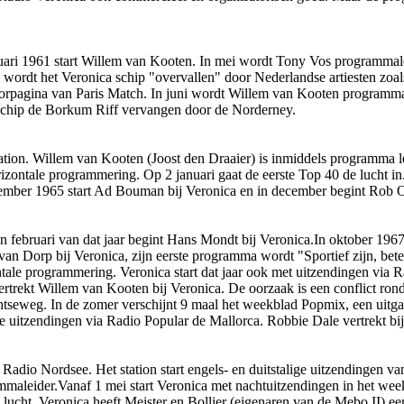
ruari 1961 start Willem van Kooten. In mei wordt Tony Vos programmale
wordt het Veronica schip "overvallen" door Nederlandse artiesten zoal
orpagina van Paris Match. In juni wordt Willem van Kooten programmale
schip de Borkum Riff vervangen door de Norderney.
ion. Willem van Kooten (Joost den Draaier) is inmiddels programma le
horizontale programmering. Op 2 januari gaat de eerste Top 40 de lucht
mber 1965 start Ad Bouman bij Veronica en in december begint Rob Out
n februari van dat jaar begint Hans Mondt bij Veronica.In oktober 1967
an Dorp bij Veronica, zijn eerste programma wordt "Sportief zijn, bet
ntale programmering. Veronica start dat jaar ook met uitzendingen via 
rekt Willem van Kooten bij Veronica. De oorzaak is een conflict rond
chtseweg. In de zomer verschijnt 9 maal het weekblad Popmix, een uitg
e uitzendingen via Radio Popular de Mallorca. Robbie Dale vertrekt bij
 Radio Nordsee. Het station start engels- en duitstalige uitzendingen v
mmaleider.Vanaf 1 mei start Veronica met nachtuitzendingen in het wee
 lucht. Veronica heeft Meister en Bollier (eigenaren van de Mebo II) e