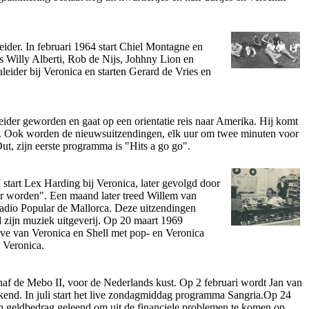
ider. In februari 1964 start Chiel Montagne en
s Willy Alberti, Rob de Nijs, Johhny Lion en
ider bij Veronica en starten Gerard de Vries en
ider geworden en gaat op een orientatie reis naar Amerika. Hij komt
 in. Ook worden de nieuwsuitzendingen, elk uur om twee minuten voor
, zijn eerste programma is "Hits a go go".
 start Lex Harding bij Veronica, later gevolgd door
er worden". Een maand later treed Willem van
Radio Popular de Mallorca. Deze uitzendingen
 zijn muziek uitgeverij. Op 20 maart 1969
ave van Veronica en Shell met pop- en Veronica
 Veronica.
anaf de Mebo II, voor de Nederlands kust. Op 2 februari wordt Jan van
kend. In juli start het live zondagmiddag programma Sangria.Op 24
en geldbedrag geleend om uit de financiele problemen te komen op