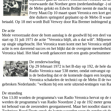
voorwaarde dat Nordsee geen (nederlandstalige -) ui
de Mebo gelokt en Edwin Bollier neemt de macht op 
Ferry Maat.Op 10 maart spant Veronica een kort ged
drie duikers springstof geplaatst op de Mebo II waar
betaald. Op 18 mei wordt Bull Verwey door Ria Bremer indringend ge
De actie
Mede veroorzaakt door de bom aanslag is de goodwill bij een deel va
start op 31 juli 1971 de actie "Veronica blijft, als u dat wilt". Milj
op single uitgebracht. Het Veronica team komt met het Veronica str
actie is een daverend succes en het blijkt dat de overgrote meerderhe
Veronica blad. Het blad wordt gelanceert met een gratis proefnummer da
De zenderwisseling
Op 29 februari 1972 is het B-day op 192, de hele da
Radio Veronica naar 538 meter, omdat o­ntvangst op
is de bedoeling dat er de komende dagen een looptap
Veronica schakelen de technici op de Mebo II de tw
gebroken Nederlands: "welkom bij een serie uitzend-testingen van R
De stranding
Om 13.00 worden de programma's van Radio Veronica hervat op de nie
werden de programma’s van Radio Noordzee 2 op de 192 meter gestaak
tot behoud van de zeezenders georganiseerd. Maar het noodlot slaat t
Technicus Ruud Doets sprak de laatste woorden voor de zender uit de l