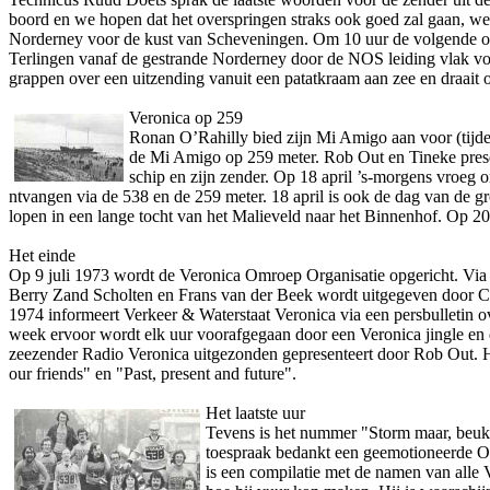
boord en we hopen dat het overspringen straks ook goed zal gaan, we
Norderney voor de kust van Scheveningen. Om 10 uur de volgende oc
Terlingen vanaf de gestrande Norderney door de NOS leiding vlak voo
grappen over een uitzending vanuit een patatkraam aan zee en draait
Veronica op 259
Ronan O’Rahilly bied zijn Mi Amigo aan voor (tijdel
de Mi Amigo op 259 meter. Rob Out en Tineke presen
schip en zijn zender. Op 18 april ’s-morgens vroeg 
ntvangen via de 538 en de 259 meter. 18 april is ook de dag van de
lopen in een lange tocht van het Malieveld naar het Binnenhof. Op 20
Het einde
Op 9 juli 1973 wordt de Veronica Omroep Organisatie opgericht. Vi
Berry Zand Scholten en Frans van der Beek wordt uitgegeven door Cen
1974 informeert Verkeer & Waterstaat Veronica via een persbulletin ov
week ervoor wordt elk uur voorafgegaan door een Veronica jingle en 
zeezender Radio Veronica uitgezonden gepresenteert door Rob Out. Het 
our friends" en "Past, present and future".
Het laatste uur
Tevens is het nummer "Storm maar, beuk m
toespraak bedankt een geemotioneerde Oom
is een compilatie met de namen van alle