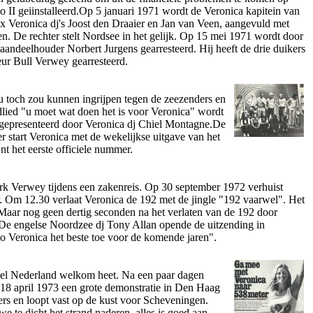
 II geiinstalleerd.Op 5 januari 1971 wordt de Veronica kapitein van
x Veronica dj's Joost den Draaier en Jan van Veen, aangevuld met
. De rechter stelt Nordsee in het gelijk. Op 15 mei 1971 wordt door
 aandeelhouder Norbert Jurgens gearresteerd. Hij heeft de drie duikers
ur Bull Verwey gearresteerd.
u toch zou kunnen ingrijpen tegen de zeezenders en
ijdlied "u moet wat doen het is voor Veronica" wordt
 gepresenteerd door Veronica dj Chiel Montagne.De
r start Veronica met de wekelijkse uitgave van het
nt het eerste officiele nummer.
irk Verwey tijdens een zakenreis. Op 30 september 1972 verhuist
. Om 12.30 verlaat Veronica de 192 met de jingle "192 vaarwel". Het
 Maar nog geen dertig seconden na het verlaten van de 192 door
.De engelse Noordzee dj Tony Allan opende de uitzending in
o Veronica het beste toe voor de komende jaren".
heel Nederland welkom heet. Na een paar dagen
18 april 1973 een grote demonstratie in Den Haag
ers en loopt vast op de kust voor Scheveningen.
e te dicht het strand naderen, alles is goed aan