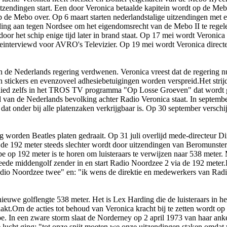
tzendingen start. Een door Veronica betaalde kapitein wordt op de Mebo
de Mebo over. Op 6 maart starten nederlandstalige uitzendingen met e
ing aan tegen Nordsee om het eigendomsrecht van de Mebo II te regelen
door het schip enige tijd later in brand staat. Op 17 mei wordt Veronica
interviewd voor AVRO's Televizier. Op 19 mei wordt Veronica directe
n de Nederlands regering verdwenen. Veronica vreest dat de regering n
oenen stickers en evenzoveel adhesiebetuigingen worden verspreid.Het str
ijdlied zelfs in het TROS TV programma "Op Losse Groeven" dat wordt
id van de Nederlands bevolking achter Radio Veronica staat. In septembe
t o­nder bij alle platenzaken verkrijgbaar is. Op 30 september verschij
g worden Beatles platen gedraait. Op 31 juli overlijd mede-directeur D
 de 192 meter steeds slechter wordt door uitzendingen van Beromunster
e op 192 meter is te horen om luisteraars te verwijzen naar 538 meter.
eede middengolf zender in en start Radio Noordzee 2 via de 192 meter
adio Noordzee twee" en: "ik wens de direktie en medewerkers van Radi
uwe golflengte 538 meter. Het is Lex Harding die de luisteraars in 
t.Om de acties tot behoud van Veronica kracht bij te zetten wordt op 
oe. In een zware storm slaat de Norderney op 2 april 1973 van haar ank
ucht ging: "tot o­nze spijt moeten we o­nze uitzendingen staken omdat w