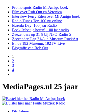
Promo spots Radio Mi Amigo boek
Film over Rob Out en Veronica
Interview Ferry Eden over Mi Amigo boek
Radio Tunes Top 100 nu online
Idzerda Day: 100 jaar Radio
Boek 'Moet je horen', 100 jaar radio
Zeezenders op 31-8 bij NPO Radio 5
Zeezender Dag 31-8 in Museum RockArt
Einde 192 Museum: 192TV Live
Biografie van Rob Out
1
2
3
4
MediaPages.nl 25 jaar
Disclaimer