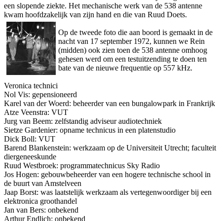
een slopende ziekte. Het mechanische werk van de 538 antenne
kwam hoofdzakelijk van zijn hand en die van Ruud Doets.
Op de tweede foto die aan boord is gemaakt in de
nacht van 17 september 1972, kunnen we Rein
(midden) ook zien toen de 538 antenne omhoog
gehesen werd om een testuitzending te doen ten
bate van de nieuwe frequentie op 557 kHz.
Veronica technici
Nol Vis: gepensioneerd
Karel van der Woerd: beheerder van een bungalowpark in Frankrijk
Atze Veenstra: VUT
Jurg van Beem: zelfstandig adviseur audiotechniek
Sietze Gardenier: opname technicus in een platenstudio
Dick Boll: VUT
Barend Blankenstein: werkzaam op de Universiteit Utrecht; faculteit
diergeneeskunde
Ruud Westbroek: programmatechnicus Sky Radio
Jos Hogen: gebouwbeheerder van een hogere technische school in
de buurt van Amstelveen
Jaap Borst: was laatstelijk werkzaam als vertegenwoordiger bij een
elektronica groothandel
Jan van Bers: o­nbekend
Arthur Endlich: o­nbekend