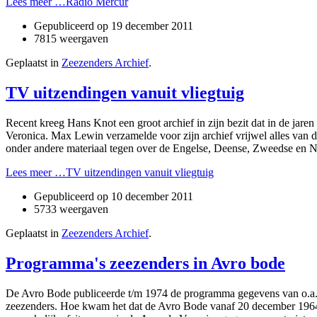
Lees meer …Radio Mercur
Gepubliceerd op
19 december 2011
7815 weergaven
Geplaatst in
Zeezenders Archief
.
TV uitzendingen vanuit vliegtuig
Recent kreeg Hans Knot een groot archief in zijn bezit dat in de jare
Veronica. Max Lewin verzamelde voor zijn archief vrijwel alles van
onder andere materiaal tegen over de Engelse, Deense, Zweedse en N
Lees meer …TV uitzendingen vanuit vliegtuig
Gepubliceerd op
10 december 2011
5733 weergaven
Geplaatst in
Zeezenders Archief
.
Programma's zeezenders in Avro bode
De Avro Bode publiceerde t/m 1974 de programma gegevens van o.a. 
zeezenders. Hoe kwam het dat de Avro Bode vanaf 20 december 1964 