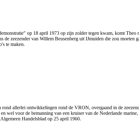
emonstratie" op 18 april 1973 op zijn zolder tegen kwam, komt Theo me
 was de zeezender van Willem Beusenberg uit IJmuiden die zou moeten 
o's te maken.
 rond allerlei ontwikkelingen rond de VRON, overgaand in de zeezende
en en wel voor de bemanning van een kruiser van de Nederlande marine
t Algemeen Handelsblad op 25 april 1960.