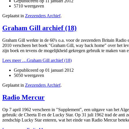
Gepubliceerd op
11 januari 2012
5710 weergaven
Geplaatst in
Zeezenders Archief
.
Graham Gill archief (18)
Graham Gill werkte in de 60's o.a. voor de zeezenders Britain Radi
2010 verscheen het boek "Graham Gill, way back home" over het leven
zijn boek en tevens de mogelijkheid gekregen gebruik te maken van 
Lees meer …Graham Gill archief (18)
Gepubliceerd op
01 januari 2012
5050 weergaven
Geplaatst in
Zeezenders Archief
.
Radio Mercur
Op 7 april 1962 verscheen in "Supplement", een uitgave van het Alge
gebruik: de Cheeta II en de Lucky Star. Op 31 juli 1962 trad de an
zendschip Lucky Star enteren, wat het einde van Radio Mercur beteken