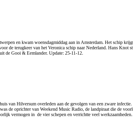
ntwerpen en kwam woensdagmiddag aan in Amsterdam. Het schip krijgt 
oor de terugkeer van het Veronica schip naar Nederland. Hans Knot stu
 uit de Gooi & Eemlander. Update: 25-11-12.
nhuis van Hilversum overleden aan de gevolgen van een zware infectie
was de oprichter van Weekend Music Radio, de landpiraat die de voo
oorlijk vermogen in de vier schepen en verrichtte veel werkzaamheden.