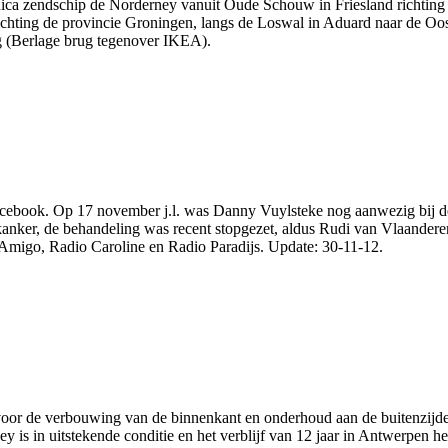
ca zendschip de Norderney vanuit Oude Schouw in Friesland richting
ichting de provincie Groningen, langs de Loswal in Aduard naar de Oos
 (Berlage brug tegenover IKEA).
cebook. Op 17 november j.l. was Danny Vuylsteke nog aanwezig bij de
anker, de behandeling was recent stopgezet, aldus Rudi van Vlaande
i Amigo, Radio Caroline en Radio Paradijs. Update: 30-11-12.
or de verbouwing van de binnenkant en onderhoud aan de buitenzijde.
 is in uitstekende conditie en het verblijf van 12 jaar in Antwerpen 