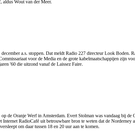
f, aldus Wout van der Meer.
31 december a.s. stoppen. Dat meldt Radio 227 directeur Look Boden. Ra
Commissariaat voor de Media en de grote kabelmaatschappijen zijn voo
ren '60 die uitzond vanaf de Laissez Faire.
e" op de Oranje Werf in Amsterdam. Evert Stolman was vandaag bij d
et Internet RadioCafé uit betrouwbare bron te weten dat de Norderney 
versleept om daar tussen 18 en 20 uur aan te komen.