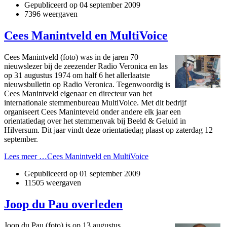
Gepubliceerd op
04 september 2009
7396 weergaven
Cees Manintveld en MultiVoice
Cees Manintveld (foto) was in de jaren 70
nieuwslezer bij de zeezender Radio Veronica en las
op 31 augustus 1974 om half 6 het allerlaatste
nieuwsbulletin op Radio Veronica. Tegenwoordig is
Cees Manintveld eigenaar en directeur van het
internationale stemmenbureau MultiVoice. Met dit bedrijf
organiseert Cees Maninteveld onder andere elk jaar een
orientatiedag over het stemmenvak bij Beeld & Geluid in
Hilversum. Dit jaar vindt deze orientatiedag plaast op zaterdag 12
september.
Lees meer …Cees Manintveld en MultiVoice
Gepubliceerd op
01 september 2009
11505 weergaven
Joop du Pau overleden
Joop du Pau (foto) is op 13 augustus