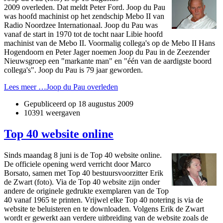
2009 overleden. Dat meldt Peter Ford. Joop du Pau
was hoofd machinist op het zendschip Mebo II van
Radio Noordzee Internationaal. Joop du Pau was
vanaf de start in 1970 tot de tocht naar Libie hoofd
machinist van de Mebo II. Voormalig collega's op de Mebo II Hans
Hogendoorn en Peter Jager noemen Joop du Pau in de Zeezender
Nieuwsgroep een "markante man" en "één van de aardigste boord
collega's". Joop du Pau is 79 jaar geworden.
Lees meer …Joop du Pau overleden
Gepubliceerd op
18 augustus 2009
10391 weergaven
Top 40 website online
Sinds maandag 8 juni is de Top 40 website online.
De officiele opening werd verricht door Marco
Borsato, samen met Top 40 bestuursvoorzitter Erik
de Zwart (foto). Via de Top 40 website zijn onder
andere de originele gedrukte exemplaren van de Top
40 vanaf 1965 te printen. Vrijwel elke Top 40 notering is via de
website te beluisteren en te downloaden. Volgens Erik de Zwart
wordt er gewerkt aan verdere uitbreiding van de website zoals de