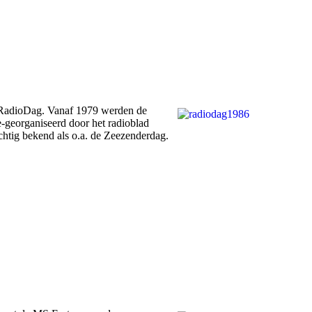
se RadioDag. Vanaf 1979 werden de
-georganiseerd door het radioblad
htig bekend als o.a. de Zeezenderdag.