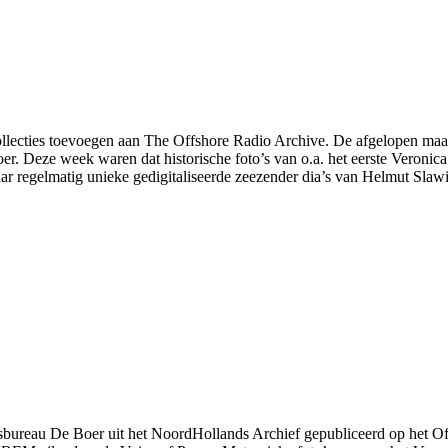
ollecties toevoegen aan The Offshore Radio Archive. De afgelopen maan
. Deze week waren dat historische foto’s van o.a. het eerste Veronic
r regelmatig unieke gedigitaliseerde zeezender dia’s van Helmut Slawik
rsbureau De Boer uit het NoordHollands Archief gepubliceerd op het Of