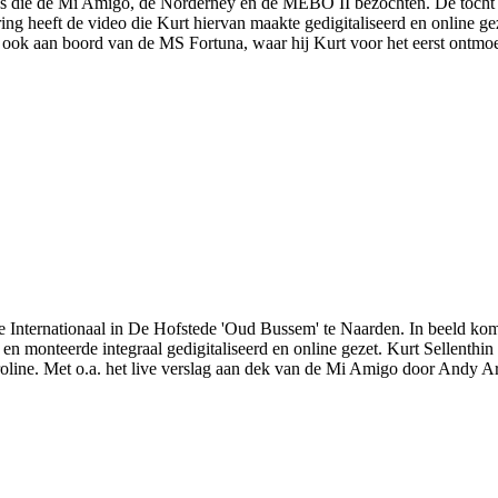
ans die de Mi Amigo, de Norderney en de MEBO II bezochten. De toch
 heeft de video die Kurt hiervan maakte gedigitaliseerd en online gez
ok aan boord van de MS Fortuna, waar hij Kurt voor het eerst ontmoett
 Internationaal in De Hofstede 'Oud Bussem' te Naarden. In beeld kome
en monteerde integraal gedigitaliseerd en online gezet. Kurt Sellenthi
oline. Met o.a. het live verslag aan dek van de Mi Amigo door Andy A