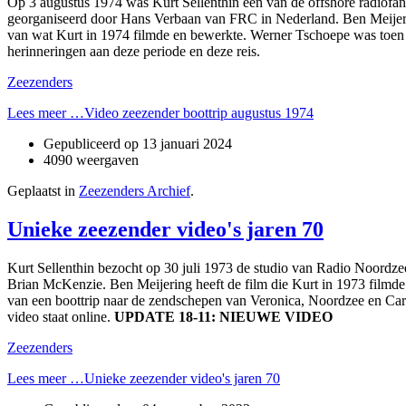
Op 3 augustus 1974 was Kurt Sellenthin een van de offshore radiof
georganiseerd door Hans Verbaan van FRC in Nederland. Ben Meijering
van wat Kurt in 1974 filmde en bewerkte. Werner Tschoepe was toen o
herinneringen aan deze periode en deze reis.
Zeezenders
Lees meer …Video zeezender boottrip augustus 1974
Gepubliceerd op
13 januari 2024
4090 weergaven
Geplaatst in
Zeezenders Archief
.
Unieke zeezender video's jaren 70
Kurt Sellenthin bezocht op 30 juli 1973 de studio van Radio Noordzee
Brian McKenzie. Ben Meijering heeft de film die Kurt in 1973 filmde 
van een boottrip naar de zendschepen van Veronica, Noordzee en Car
video staat online.
UPDATE 18-11: NIEUWE VIDEO
Zeezenders
Lees meer …Unieke zeezender video's jaren 70