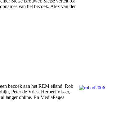
mer Sietse Brouwer. Sietse vertelt o.a.
o-opnames van het bezoek. Alex van den
. een bezoek aan het REM eiland. Rob
jn, Peter de Vries, Herbert Visser,
t al langer online. En MediaPages