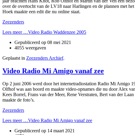
jaar brachten Hans Knot, Rob Olthof en Martin van der Ven een bezoek 
over de overtocht van de LV18 naar Harlingen en de plannen met het 
Hoek maakte een edit die nu online staat.
Zeezenders
Lees meer …Video Radio Waddenzee 2005
Gepubliceerd op
08 mei 2021
4055 weergaven
Geplaatst in
Zeezenders Archief
.
Video Radio Mi Amigo vanaf zee
Op 2 juni 2006 werd door het internetradiostation Radio Mi Amigo 1
Olfhof was aan boord en maakte video-opnames die nu door Alex van d
Kees Borrel, Frans van der Meer, Rene Verstraten, Bert van der Laan 
maakte de foto’s.
Zeezenders
Lees meer …Video Radio Mi Amigo vanaf zee
Gepubliceerd op
14 maart 2021