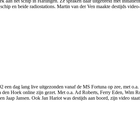
aan het schip in Harlingen. Ze spraken daar uitgebreid met initiatiefne
schip en beide radiostations. Martin van der Ven maakte destijds vide
92 een dag lang live uitgezonden vanaf de MS Fortuna op zee, met o.a
en Hoek online zijn gezet. Met o.a. Ad Roberts, Ferry Eden, Wim Robi
en Jaap Jansen. Ook Jan Hariot was destijds aan boord, zijn video staa