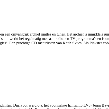
ren een omvangrijk archief jingles en tunes. Het archief is inmiddels r
s uit, werkt het regelmatig mee aan radio- en TV programma’s en is on
ngles’. Een prachtige CD met teksten van Keith Skues. Als Pinkster c
ingen. Daarvoor werd o.a. het voormalige lichtschip LV8 (Jenni Bayn