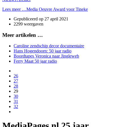
Lees meer …Media Oeuvre Award voor Tineke
Gepubliceerd op
27 april 2021
2299 weergaven
Meer artikelen …
Caroline zendschip decor documentaire
Hans Hogendoorn: 50 jaar radio
Boordtapes Veronica naar Jingleweb
Ferry Maat 50 jaar radio
26
27
28
29
30
31
32
MediaPages.nl 25 jaar