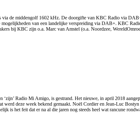
a's via de middengolf 1602 kHz. De doorgifte van KBC Radio via DA
e mogelijkheden van een landelijke verspreiding via DAB+. KBC Radio
kers bij KBC zijn o.a. Marc van Amstel (o.a. Noordzee, WereldOmroe
‘zijn’ Radio Mi Amigo, is gestrand. Het nieuwe, in april 2018 aangep
Dat werd deze week bekend gemaakt. Noël Cordier en Jean-Luc Bostyn
lijk is het feit dat er na al die jaren nog steeds heel wat rancune rond