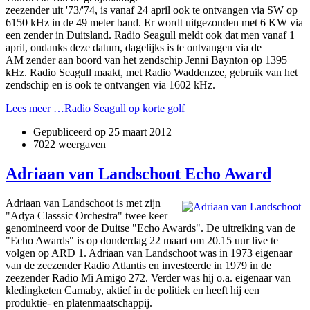
zeezender uit '73/'74, is vanaf 24 april ook te ontvangen via SW op
6150 kHz in de 49 meter band. Er wordt uitgezonden met 6 KW via
een zender in Duitsland. Radio Seagull meldt ook dat men vanaf 1
april, ondanks deze datum, dagelijks is te ontvangen via de
AM zender aan boord van het zendschip Jenni Baynton op 1395
kHz. Radio Seagull maakt, met Radio Waddenzee, gebruik van het
zendschip en is ook te ontvangen via 1602 kHz.
Lees meer …Radio Seagull op korte golf
Gepubliceerd op
25 maart 2012
7022 weergaven
Adriaan van Landschoot Echo Award
Adriaan van Landschoot is met zijn
"Adya Classsic Orchestra" twee keer
genomineerd voor de Duitse "Echo Awards". De uitreiking van de
"Echo Awards" is op donderdag 22 maart om 20.15 uur live te
volgen op ARD 1. Adriaan van Landschoot was in 1973 eigenaar
van de zeezender Radio Atlantis en investeerde in 1979 in de
zeezender Radio Mi Amigo 272. Verder was hij o.a. eigenaar van
kledingketen Carnaby, aktief in de politiek en heeft hij een
produktie- en platenmaatschappij.