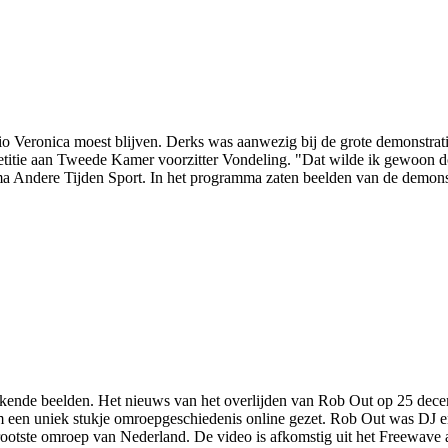
io Veronica moest blijven. Derks was aanwezig bij de grote demonstrat
petitie aan Tweede Kamer voorzitter Vondeling. "Dat wilde ik gewoon do
a Andere Tijden Sport. In het programma zaten beelden van de demons
kkende beelden. Het nieuws van het overlijden van Rob Out op 25 dec
 een uniek stukje omroepgeschiedenis online gezet. Rob Out was DJ 
tste omroep van Nederland. De video is afkomstig uit het Freewave ar