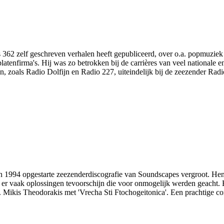
ls 362 zelf geschreven verhalen heeft gepubliceerd, over o.a. popmuzi
atenfirma's. Hij was zo betrokken bij de carrières van veel nationale en 
, zoals Radio Dolfijn en Radio 227, uiteindelijk bij de zeezender Rad
n 1994 opgestarte zeezenderdiscografie van Soundscapes vergroot. He
r vaak oplossingen tevoorschijn die voor onmogelijk werden geacht. Een
akt. Mikis Theodorakis met 'Vrecha Sti Ftochogeitonica'. Een prachtige 