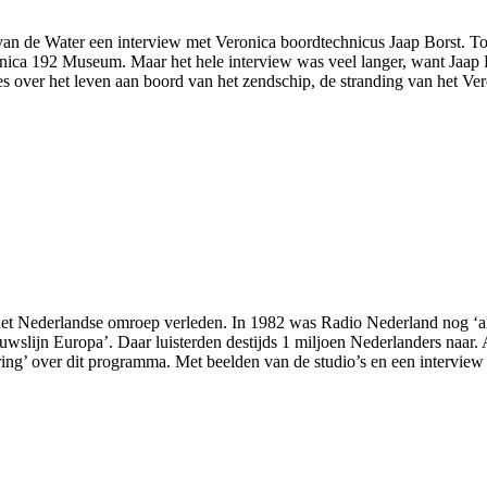
n de Water een interview met Veronica boordtechnicus Jaap Borst. Tot
eronica 192 Museum. Maar het hele interview was veel langer, want Jaap 
otes over het leven aan boord van het zendschip, de stranding van het Ve
et Nederlandse omroep verleden. In 1982 was Radio Nederland nog ‘ali
uwslijn Europa’. Daar luisterden destijds 1 miljoen Nederlanders naa
ring’ over dit programma. Met beelden van de studio’s en een intervi