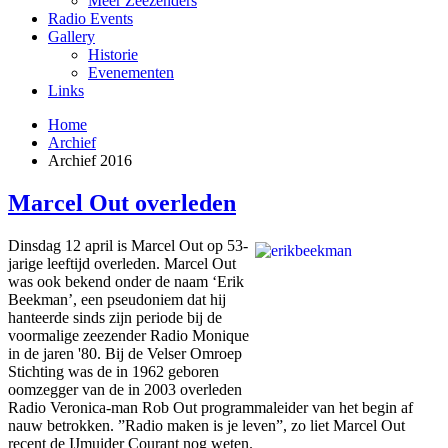
Meer Zeezenders
Radio Events
Gallery
Historie
Evenementen
Links
Home
Archief
Archief 2016
Marcel Out overleden
Dinsdag 12 april is Marcel Out op 53-
jarige leeftijd overleden. Marcel Out
was ook bekend onder de naam ‘Erik
Beekman’, een pseudoniem dat hij
hanteerde sinds zijn periode bij de
voormalige zeezender Radio Monique
in de jaren '80. Bij de Velser Omroep
Stichting was de in 1962 geboren
oomzegger van de in 2003 overleden
Radio Veronica-man Rob Out programmaleider van het begin af
nauw betrokken. ”Radio maken is je leven”, zo liet Marcel Out
recent de IJmuider Courant nog weten.