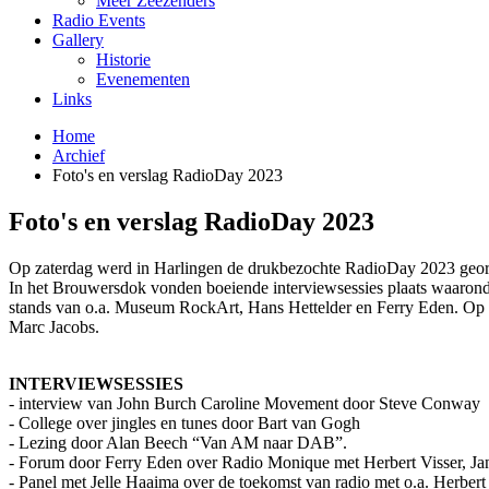
Meer Zeezenders
Radio Events
Gallery
Historie
Evenementen
Links
Home
Archief
Foto's en verslag RadioDay 2023
Foto's en verslag RadioDay 2023
Op zaterdag werd in Harlingen de drukbezochte RadioDay 2023 georga
In het Brouwersdok vonden boeiende interviewsessies plaats waarond
stands van o.a. Museum RockArt, Hans Hettelder en Ferry Eden. Op 
Marc Jacobs.
INTERVIEWSESSIES
- interview van John Burch Caroline Movement door Steve Conway
- College over jingles en tunes door Bart van Gogh
- Lezing door Alan Beech “Van AM naar DAB”.
- Forum door Ferry Eden over Radio Monique met Herbert Visser, J
- Panel met Jelle Haaima over de toekomst van radio met o.a. Herbert