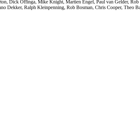
n, Dick Offinga, Mike Knight, Martien Engel, Paul van Gelder, Rob 
enno Dekker, Ralph Kleinpenning, Rob Bosman, Chris Cooper, Theo Ba