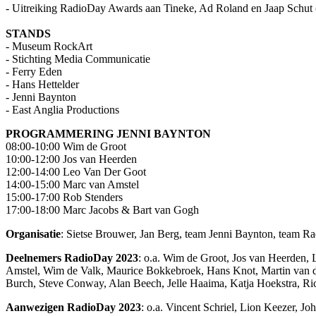
- Uitreiking RadioDay Awards aan Tineke, Ad Roland en Jaap Schut 
STANDS
- Museum RockArt
- Stichting Media Communicatie
- Ferry Eden
- Hans Hettelder
- Jenni Baynton
- East Anglia Productions
PROGRAMMERING JENNI BAYNTON
08:00-10:00 Wim de Groot
10:00-12:00 Jos van Heerden
12:00-14:00 Leo Van Der Goot
14:00-15:00 Marc van Amstel
15:00-17:00 Rob Stenders
17:00-18:00 Marc Jacobs & Bart van Gogh
Organisatie
: Sietse Brouwer, Jan Berg, team Jenni Baynton, team 
Deelnemers RadioDay 2023
: o.a. Wim de Groot, Jos van Heerden, 
Amstel, Wim de Valk, Maurice Bokkebroek, Hans Knot, Martin van de
Burch, Steve Conway, Alan Beech, Jelle Haaima, Katja Hoekstra, Ric
Aanwezigen RadioDay 2023
: o.a. Vincent Schriel, Lion Keezer, J