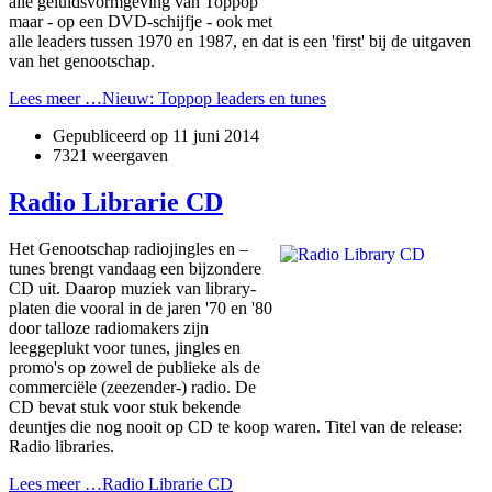
alle geluidsvormgeving van Toppop
maar - op een DVD-schijfje - ook met
alle leaders tussen 1970 en 1987, en dat is een 'first' bij de uitgaven
van het genootschap.
Lees meer …Nieuw: Toppop leaders en tunes
Gepubliceerd op
11 juni 2014
7321 weergaven
Radio Librarie CD
Het Genootschap radiojingles en –
tunes brengt vandaag een bijzondere
CD uit. Daarop muziek van library-
platen die vooral in de jaren '70 en '80
door talloze radiomakers zijn
leeggeplukt voor tunes, jingles en
promo's op zowel de publieke als de
commerciële (zeezender-) radio. De
CD bevat stuk voor stuk bekende
deuntjes die nog nooit op CD te koop waren. Titel van de release:
Radio libraries.
Lees meer …Radio Librarie CD