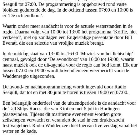
Seagull tot 07:00. De programmering is opgebouwd rond vaste
blokken gedurende de dag. In de ochtend tussen 07:00 en 10:00 is
er ‘De ochtendboot’.
Waarin onder meer aandacht is voor de actuele waterstanden in de
regio. Daarna volgt van 10:00 tot 13:00 het programma ‘Koffie, niet
verkeerd’, met op zondagen een Engelstalige presentatie door Bill
Everatt, die een selectie van vrolijke muziek brengt.
In de middag staat van 13:00 tot 16:00 ‘Muziek van het lichtschip’
centraal, gevolgd door ‘De avondboot’ van 16:00 tot 19:00, waarin
naast muziek ook de uit-agenda voor de regio aan bod komt. Elk uur
tussen 07:00 en 19:00 wordt bovendien een weerbericht voor de
Waddenregio uitgezonden.
De avond- en nachtprogrammering wordt ingevuld door Radio
Seagull, dat tot en met 30 juni te horen is tussen 19:00 en 07:00.
Een belangrijk onderdeel van de uitzendperiode is de aandacht voor
de Tall Ships Races, die van 3 tot en met 6 juli in Harlingen
plaatsvinden. Tijdens dit maritieme evenement worden grote
zeilschepen verwacht en verandert de stad in een drukbezocht
festivalgebied. Radio Waddenzee doet hiervan live verslag vanaf het
water en de kade.