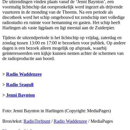
De uitzendingen vinden plaats vanaf de ‘Jenni Baynton’, een
voormalig lichtschip dat oorspronkelijk werd ingezet als drijvende
vuurtoren in de monding van de Theems. Na een periode als
discotheek werd het schip omgebouwd tot zendschip met volledige
radiostudio en ruimte voor bemanning en gasten. Het schip heeft
Harlingen als vaste ligplaats en ligt meestal aan de Zuiderpier.
Tijdens de uitzendperiode is het lichtschip op vrijdag, zaterdag en
zondag tussen 13:00 en 17:00 te bezoeken voor publiek. Op andere
dagen is een bezoek alleen mogelijk op afspraak, waarbij
geïnteresseerden een kijkje kunnen nemen achter de schermen van
de radioproductie aan boord.
>
Radio Waddenzee
>
Radio Seagull
>
Jenni Baynton
Foto: Jenni Baynton in Harlingen (Copyright: MediaPages)
Bron/tekst:
RadioTrefpunt
/
Radio Waddenzee
/ MediaPages