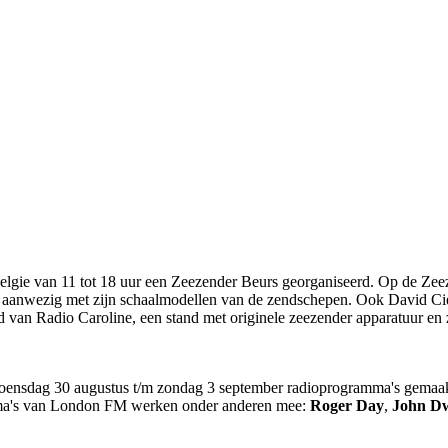
lgie van 11 tot 18 uur een Zeezender Beurs georganiseerd. Op de Zeez
aanwezig met zijn schaalmodellen van de zendschepen. Ook David Cies
nd van Radio Caroline, een stand met originele zeezender apparatuur en 
woensdag 30 augustus t/m zondag 3 september radioprogramma's gemaa
amma's van London FM werken onder anderen mee:
Roger Day
,
John D