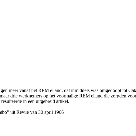
dingen meer vanaf het REM eiland, dat inmiddels was omgedoopt tot C
nog maar drie werknemers op het voormalige REM eiland die zorgden v
sulteerde in een uitgebreid artikel.
mbo" uit Revue van 30 april 1966