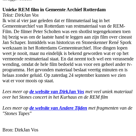
Unieke REM film in Gemeente Archief Rotterdam
Tekst: DirkJan Vos
Ik wist al vier jaar geleden dat er filmmateriaal lag in het
Gemeentearchief van Rotterdam van restmateriaal van de REM-
Film. De filmer Peter Scholten was een shotlist tegengekomen toen
hij bezig was om de laatste hand te leggen aan zijn film over cineast
Jan Schaper. Inmiddels was historicus en Stoneskenner René Spork
werkzaam in het Rotterdams Gemeentearchief. Hoe dingen lopen
weet je nooit, maar nu eindelijk is bekend geworden wat er op het
vermeende restmateriaal staat. En dat neemt toch wel een verassende
wending, omdat de hele film bedoeld was voor een geheel ander tv-
programma. Het gevonden materiaal beslaat veertig minuten en is
helaas zonder geluid. Op zaterdag 24 september kunnen we zien
wat er voor moois op staat.
Lees meer op
de website van DirkJan Vos
met veel uniek materiaal
over het Stones concert in het Kurhaus en de REM film
Lees meer op
de website van Andere Tijden
met fragmenten van de
"Stones Tapes"
Bron: DirkJan Vos