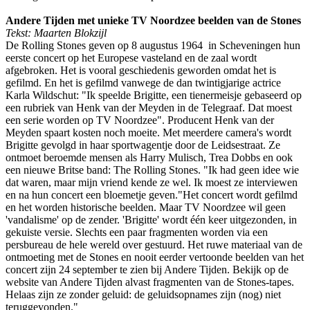
Andere Tijden met unieke TV Noordzee beelden van de Stones
Tekst: Maarten Blokzijl
De Rolling Stones geven op 8 augustus 1964 in Scheveningen hun
eerste concert op het Europese vasteland en de zaal wordt
afgebroken. Het is vooral geschiedenis geworden omdat het is
gefilmd. En het is gefilmd vanwege de dan twintigjarige actrice
Karla Wildschut: "Ik speelde Brigitte, een tienermeisje gebaseerd op
een rubriek van Henk van der Meyden in de Telegraaf. Dat moest
een serie worden op TV Noordzee". Producent Henk van der
Meyden spaart kosten noch moeite. Met meerdere camera's wordt
Brigitte gevolgd in haar sportwagentje door de Leidsestraat. Ze
ontmoet beroemde mensen als Harry Mulisch, Trea Dobbs en ook
een nieuwe Britse band: The Rolling Stones. "Ik had geen idee wie
dat waren, maar mijn vriend kende ze wel. Ik moest ze interviewen
en na hun concert een bloemetje geven."Het concert wordt gefilmd
en het worden historische beelden. Maar TV Noordzee wil geen
'vandalisme' op de zender. 'Brigitte' wordt één keer uitgezonden, in
gekuiste versie. Slechts een paar fragmenten worden via een
persbureau de hele wereld over gestuurd. Het ruwe materiaal van de
ontmoeting met de Stones en nooit eerder vertoonde beelden van het
concert zijn 24 september te zien bij Andere Tijden. Bekijk op de
website van Andere Tijden alvast fragmenten van de Stones-tapes.
Helaas zijn ze zonder geluid: de geluidsopnames zijn (nog) niet
teruggevonden."