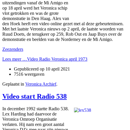
uitzendingen vanaf de Mi Amigo en
op 18 april werd het Veronica schip
vlot getrokken en was de grote
demonstratie in Den Haag. Alex van
den Hoek heeft een video online gezet met al deze gebeurtenissen.
Met het laatste Veronica nieuws op 2 april, de laatste woorden van
Ruud Doets, de terugkeer op 259, Rob Out en Jaap Buys over de
demonstratie en beelden van de Norderney en de Mi Amigo.
Zeezenders
Lees meer …Video Radio Veronica april 1973
Gepubliceerd op
10 april 2021
7516 weergaven
Geplaatst in
Veronica Archief
.
Video start Radio 538
In december 1992 startte Radio 538.
Lex Harding had daarvoor de
Veronica Omroep Organisatie
verlaten. Hij nam een groot aantal
Veronica DJ’s mee naar zijn nieuwe