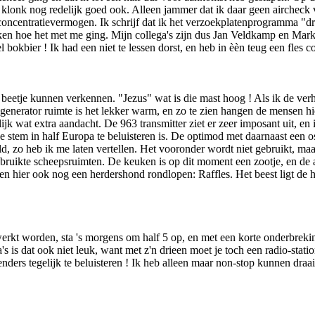
t klonk nog redelijk goed ook. Alleen jammer dat ik daar geen aircheck 
concentratievermogen. Ik schrijf dat ik het verzoekplatenprogramma "dr
jken hoe het met me ging. Mijn collega's zijn dus Jan Veldkamp en M
 bokbier ! Ik had een niet te lessen dorst, en heb in èèn teug een fles 
 beetje kunnen verkennen. "Jezus" wat is die mast hoog ! Als ik de ver
nerator ruimte is het lekker warm, en zo te zien hangen de mensen hier
ijk wat extra aandacht. De 963 transmitter ziet er zeer imposant uit, e
je stem in half Europa te beluisteren is. De optimod met daarnaast een o
zo heb ik me laten vertellen. Het vooronder wordt niet gebruikt, maar 
t gebruikte scheepsruimten. De keuken is op dit moment een zootje, en 
hier ook nog een herdershond rondlopen: Raffles. Het beest ligt de hel
gewerkt worden, sta 's morgens om half 5 op, en met een korte o­nderbreki
 is dat ook niet leuk, want met z'n drieen moet je toch een radio-station
nders tegelijk te beluisteren ! Ik heb alleen maar non-stop kunnen draa