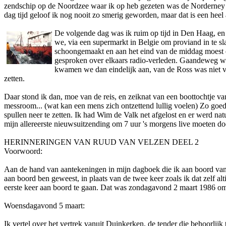
zendschip op de Noordzee waar ik op heb gezeten was de Norderney o
dag tijd geloof ik nog nooit zo smerig geworden, maar dat is een heel 
De volgende dag was ik ruim op tijd in Den Haag, en
we, via een supermarkt in Belgie om proviand in te sl
schoongemaakt en aan het eind van de middag moest e
gesproken over elkaars radio-verleden. Gaandeweg wer
kwamen we dan eindelijk aan, van de Ross was niet ve
zetten.
Daar stond ik dan, moe van de reis, en zeiknat van een boottochtje v
messroom... (wat kan een mens zich o­ntzettend lullig voelen) Zo goe
spullen neer te zetten. Ik had Wim de Valk net afgelost en er werd na
mijn allereerste nieuwsuitzending om 7 uur 's morgens live moeten do
HERINNERINGEN VAN RUUD VAN VELZEN DEEL 2
Voorwoord:
Aan de hand van aantekeningen in mijn dagboek die ik aan boord van 
aan boord ben geweest, in plaats van de twee keer zoals ik dat zelf 
eerste keer aan boord te gaan. Dat was zondagavond 2 maart 1986 om 23:
Woensdagavond 5 maart:
Ik vertel over het vertrek vanuit Duinkerken, de tender die behoorlij