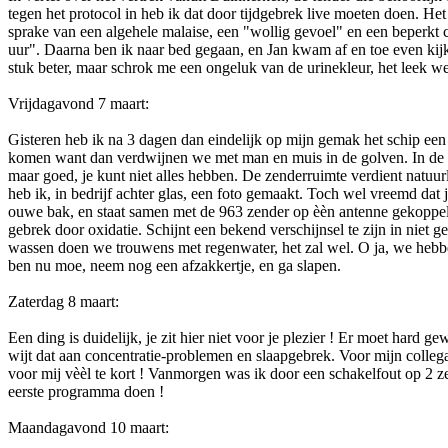
tegen het protocol in heb ik dat door tijdgebrek live moeten doen. He
sprake van een algehele malaise, een "wollig gevoel" en een beperkt 
uur". Daarna ben ik naar bed gegaan, en Jan kwam af en toe even ki
stuk beter, maar schrok me een o­ngeluk van de urinekleur, het leek wel
Vrijdagavond 7 maart:
Gisteren heb ik na 3 dagen dan eindelijk op mijn gemak het schip een
komen want dan verdwijnen we met man en muis in de golven. In de ge
maar goed, je kunt niet alles hebben. De zenderruimte verdient natuurl
heb ik, in bedrijf achter glas, een foto gemaakt. Toch wel vreemd dat 
ouwe bak, en staat samen met de 963 zender op èèn antenne gekoppeld, 
gebrek door oxidatie. Schijnt een bekend verschijnsel te zijn in nie
wassen doen we trouwens met regenwater, het zal wel. O ja, we hebben 
ben nu moe, neem nog een afzakkertje, en ga slapen.
Zaterdag 8 maart:
Een ding is duidelijk, je zit hier niet voor je plezier ! Er moet hard 
wijt dat aan concentratie-problemen en slaapgebrek. Voor mijn collega's
voor mij vèèl te kort ! Vanmorgen was ik door een schakelfout op 2 ze
eerste programma doen !
Maandagavond 10 maart: