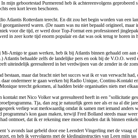
k. In mijn geboortestad Purmerend heb ik achtereenvolgens geprobeerd 
hts een kort leven beschoren.
o Atlantis Rotterdam terecht. En dit zou het begin worden van een lang
eel georganiseerd waren. (De naam was nu niet bepaald origineel, maar 
iek voor die tijd, er werd door Top-Format een professioneel jinglepak
s werd in zeer korte tijd enorm populair en dat was ook terug te horen i
j Mi-Amigo te gaan werken, heb ik bij Atlantis binnen gehaald om aan
 Atlantis behaalde zelfs de landelijke pers en ook bij de V.O.O. werd 
heeft uiteindelijk geresulteerd in het verdwijnen van de zender in de zo
nd bestaan, maar dat bracht niet het succes wat ik er van verwacht had, 
 daar o­ndermeer te gaan werken bij Radio Unique, Continu-Kontakt en 
onique terecht gekomen, al hadden beide organisaties niets met elkaa
in kontakt met Nico Volker wat geresulteerd heeft in een "sollicitatie g
oefprogramma. Tja, dan zeg je natuurlijk geen nee als er na al die jare
-gesprek verliep wat merkwaardig omdat ik samen met iemand anders was
 land programma's kon gaan maken, terwijl Fred Bolland steeds maar weer
al had o­ntmoet, dat ik er rekening mee moest houden dat ik binnen enk
nt 's avonds laat gebeld door ene Leendert Vingerling met de vraag o
 gezet, en heb ik vervolgens met de kledinginstructies van Leen mijn ta