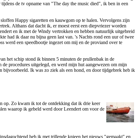
ijdens de tv opname van "The day the music died", ik ben in een
 sloffen Happy sigaretten en kauwgom op te halen. Vervolgens zijn
rek. Althans dat dacht ik, er moest eerst een diepvriezer worden
ndert en ik met de Windy vertrokken en hebben natuurlijk uitgebreid
e had ik daar nu bijna geen last van. 's Nachts rond een uur of twee
oss werd een speedbootje ingezet om mij en de proviand over te
an het schip stond ik binnen 5 minuten de prullenbak in de
den de procedures uitgelegd, en werd mijn hut aangewezen om mijn
n bijvoorbeeld. Ik was zo ziek als een hond, en door tijdgebrek heb ik
 op. Zo kwam ik tot de o­ntdekking dat ik drie keer
rhalen waarop ik gebeld werd door Leendert om voor de
 dinsdagochtend heb ik met trillende knieen het nieuws "gemaakt" en