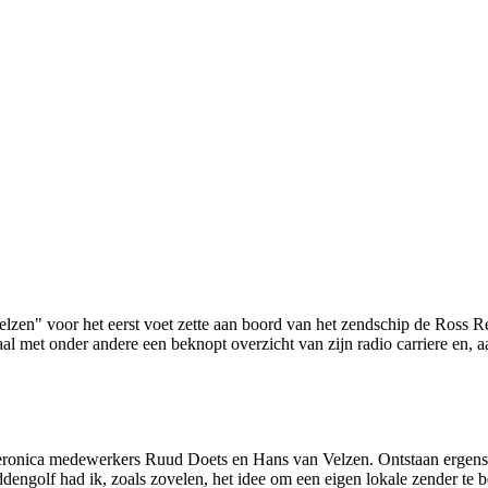
zen" voor het eerst voet zette aan boord van het zendschip de Ross Re
l met onder andere een beknopt overzicht van zijn radio carriere en, 
ronica medewerkers Ruud Doets en Hans van Velzen. O­ntstaan ergens i
ngolf had ik, zoals zovelen, het idee om een eigen lokale zender te be