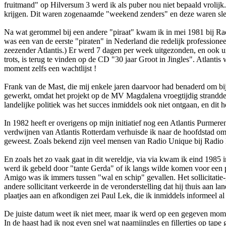
fruitmand" op Hilversum 3 werd ik als puber nou niet bepaald vrolij
krijgen. Dit waren zogenaamde "weekend zenders" en deze waren slec
Na wat gerommel bij een andere "piraat" kwam ik in mei 1981 bij Radi
was een van de eerste "piraten" in Nederland die redelijk profession
zeezender Atlantis.) Er werd 7 dagen per week uitgezonden, en ook un
trots, is terug te vinden op de CD "30 jaar Groot in Jingles". Atlanti
moment zelfs een wachtlijst !
Frank van de Mast, die mij enkele jaren daarvoor had benaderd om bi
gewerkt, omdat het projekt op de MV Magdalena vroegtijdig strandde.)
landelijke politiek was het succes inmiddels ook niet o­ntgaan, en dit 
In 1982 heeft er overigens op mijn initiatief nog een Atlantis Purmere
verdwijnen van Atlantis Rotterdam verhuisde ik naar de hoofdstad om
geweest. Zoals bekend zijn veel mensen van Radio Unique bij Radio M
En zoals het zo vaak gaat in dit wereldje, via via kwam ik eind 1985 
werd ik gebeld door "tante Gerda" of ik langs wilde komen voor een pr
Amigo was ik immers tussen "wal en schip" gevallen. Het sollicitatie
andere sollicitant verkeerde in de veronderstelling dat hij thuis aan
plaatjes aan en afkondigen zei Paul Lek, die ik inmiddels informeel 
De juiste datum weet ik niet meer, maar ik werd op een gegeven mome
In de haast had ik nog even snel wat naamjingles en fillertjes op tape