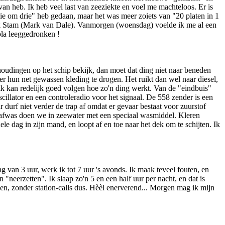
van heb. Ik heb veel last van zeeziekte en voel me machteloos. Er is
ie om drie" heb gedaan, maar het was meer zoiets van "20 platen in 1
ark Stam (Mark van Dale). Vanmorgen (woensdag) voelde ik me al een
cola leeggedronken !
houdingen op het schip bekijk, dan moet dat ding niet naar beneden
 hun net gewassen kleding te drogen. Het ruikt dan wel naar diesel,
n ik kan redelijk goed volgen hoe zo'n ding werkt. Van de "eindbuis"
scillator en een controleradio voor het signaal. De 558 zender is een
durf niet verder de trap af omdat er gevaar bestaat voor zuurstof
de afwas doen we in zeewater met een speciaal wasmiddel. Kleren
e dag in zijn mand, en loopt af en toe naar het dek om te schijten. Ik
ng van 3 uur, werk ik tot 7 uur 's avonds. Ik maak teveel fouten, en
 "neerzetten". Ik slaap zo'n 5 en een half uur per nacht, en dat is
ien, zonder station-calls dus. Hèèl enerverend... Morgen mag ik mijn