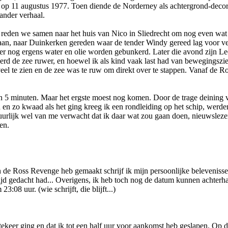
p 11 augustus 1977. Toen diende de Norderney als achtergrond-decor t
ander verhaal.
 reden we samen naar het huis van Nico in Sliedrecht om nog even wat
aan, naar Duinkerken gereden waar de tender Windy gereed lag voor vert
r nog ergens water en olie worden gebunkerd. Later die avond zijn Lee
d de zee ruwer, en hoewel ik als kind vaak last had van bewegingsziekt
el te zien en de zee was te ruw om direkt over te stappen. Vanaf de R
an 5 minuten. Maar het ergste moest nog komen. Door de trage deining v
d en zo kwaad als het ging kreeg ik een rondleiding op het schip, wer
tuurlijk wel van me verwacht dat ik daar wat zou gaan doen, nieuwsleze
en.
de Ross Revenge heb gemaakt schrijf ik mijn persoonlijke belevenissen
altijd gedacht had... Overigens, ik heb toch nog de datum kunnen achte
08 uur. (wie schrijft, die blijft...)
k tekeer ging en dat ik tot een half uur voor aankomst heb geslapen. Op