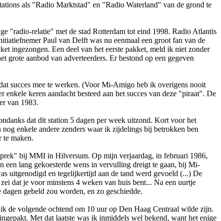
stations als "Radio Marktstad" en "Radio Waterland" van de grond te
e "radio-relatie" met de stad Rotterdam tot eind 1998. Radio Atlantis
initiatiefnemer Paul van Delft was nu eenmaal een groot fan van de
ket ingezongen. Een deel van het eerste pakket, meld ik niet zonder
n het grote aanbod van adverteerders. Er bestond op een gegeven
 dat succes mee te werken. (Voor Mi-Amigo heb ik overigens nooit
er enkele keren aandacht besteed aan het succes van deze "piraat". De
mer van 1983.
o­ndanks dat dit station 5 dagen per week uitzond. Kort voor het
nog enkele andere zenders waar ik zijdelings bij betrokken ben
r te maken.
esprek" bij MMI in Hilversum. Op mijn verjaardag, in februari 1986,
n een lang gekoesterde wens in vervulling dreigt te gaan, bij Mi-
 uitgenodigd en tegelijkertijd aan de tand werd gevoeld (...) De
 zei dat je voor minstens 4 weken van huis bent... Na een uurtje
ele dagen gebeld zou worden, en zo geschiedde.
f ik de volgende ochtend om 10 uur op Den Haag Centraal wilde zijn.
s ingepakt. Met dat laatste was ik inmiddels wel bekend, want het enige