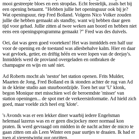
mooi gestreepte bloes en een stropdas. Echt feestelijk, zoals het bij
een opening betaamt. "Hebben jullie het openingsuur ook bij je?
Wat openingsuur, riep Fred Bolland. Volgens Nico Volker zouden
jullie die hebben gemaakt als standby, want wij hebben daar geen
tijd voor gehad. Jullie zitten al twee weken aan boord en hebben niet
eens een openingsprogramma gemaakt ?" Fred was des duivels.
Oei, dat was geen goed voorteken! Het was inmiddels een half uur
voor de opening en de toestand was allesbehalve kalm. Hier en daar
wat gevloek, getier, en driftig héén en weer lopen van de deejay's.
Inmiddels werd de proviand overgeladen en o­ntbraken de
champagne en wijn en saté niet.
Ad Roberts mocht als 'nestor' het station openen. Frits Mulder,
Maarten de Jong, Fred Bolland en ik stonden achter de rug van Ad
in de kleine studio aan stuurboordzijde. Toen het uur 'U' klonk,
begon Monique met misschien wel de beroemdste 'misser' van
station openingen... de spot met de verkeersinformatie. Ad hield zich
goed, maar voelde zich heel erg 'klote'.
's Avonds was er een lekker diner waarbij iedere Engelsman
helemaal lazerus was en er geen discjockey meer normaal kon
praten. Ik werd gevraagd om midden in de nacht achter de micro te
gaan zitten om als Leen Winter een paar uurtjes te draaien. Ik had er
toen al vierentwintig uur opzitten.