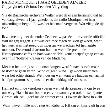
RADIO MONIQUE: 21 JAAR GELEDEN ALWEER
Copyright tekst & foto: Leendert Vingerling
Via de Baarnsche archivaris Walter werd ik er aan herinnerd dat het
vandaag alweer 21 jaar geleden is dat radio Monique met haar
uitzendingen begon. Ik was het helemaal vergeten. Wat vliegt de tijd
toch!
Ik zie me nog met de tender Zeemeeuw pas één uur voor de officiële
start langzij leggen. Het was een race tegen de klok geweest, want
het weer was niet goed dus moesten we wachten tot het laatste
moment. De avond daarvoor hadden we dolle pret in de
Nieuwpoortse cafés en bars waar de 'Neukemannetjes' graag een aai
over hun 'bolletje' kregen van de Madame.
Met een behoorlijk stuk in o­nze kragen werd 's nachts toch maar
besloten te gaan varen. Wind of geen wind... gewoon maar zien
waar het schip strandt. We moesten wel, want we hadden een aantal
bandprogramma's bij o­ns die er die middag 'uit' moesten.
Half zot en in de vrieskou voeren we met de Zeemeeuw om twee
uur weg. Na acht uur bonken en voor sommigen ook kotsen (tante
Gerda:..oh..oh....geef me de emmer eens...) kwam de Ross in zicht.
'Waar bleven jullie nou', riep Ad Roberts. Hij zag er keurig uit in een