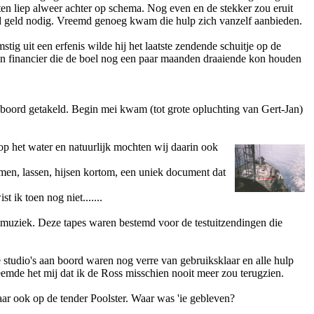
n liep alweer achter op schema. Nog even en de stekker zou eruit
d geld nodig. Vreemd genoeg kwam die hulp zich vanzelf aanbieden.
tig uit een erfenis wilde hij het laatste zendende schuitje op de
n financier die de boel nog een paar maanden draaiende kon houden
 boord getakeld. Begin mei kwam (tot grote opluchting van Gert-Jan)
p het water en natuurlijk mochten wij daarin ook
men, lassen, hijsen
kortom, een uniek document dat
 ik toen nog niet.......
muziek. Deze tapes waren bestemd voor de testuitzendingen die
 studio's aan boord waren nog verre van gebruiksklaar en alle hulp
emde het mij dat ik de Ross misschien nooit meer zou terugzien.
ar ook op de tender Poolster. Waar was 'ie gebleven?