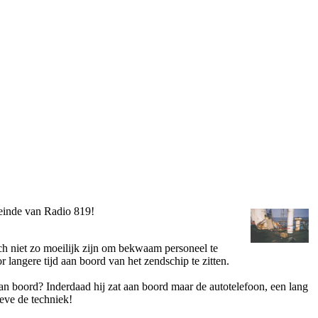
 einde van Radio 819!
och niet zo moeilijk zijn om bekwaam personeel te
r langere tijd aan boord van het zendschip te zitten.
aan boord? Inderdaad hij zat aan boord maar de autotelefoon, een lang
leve de techniek!