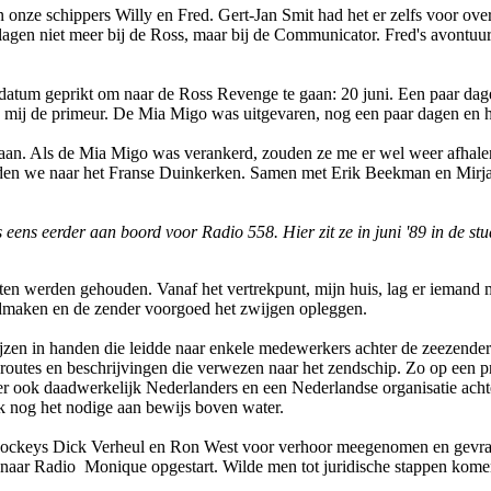
­nze schippers Willy en Fred. Gert-Jan Smit had het er zelfs voor over
lagen niet meer bij de Ross, maar bij de Communicator. Fred's avontuur
datum geprikt om naar de Ross Revenge te gaan: 20 juni. Een paar dage
 mij de primeur. De Mia Migo was uitgevaren, nog een paar dagen en he
gaan. Als de Mia Migo was verankerd, zouden ze me er wel weer afhale
eden we naar het Franse
Duinkerken. Samen met Erik Beekman en Mirjam
 eens eerder aan boord voor Radio 558. Hier zit ze in juni '89 in de st
en werden gehouden. Vanaf het vertrekpunt, mijn huis, lag er iemand met
ndmaken en de zender voorgoed het zwijgen opleggen.
zen in handen die leidde naar enkele medewerkers achter de zeezender M
routes en beschrijvingen die verwezen naar het zendschip. Zo op een pr
er ook daadwerkelijk Nederlanders en een Nederlandse organisatie acht
jk nog het nodige aan bewijs boven water.
iscjockeys Dick Verheul en Ron West voor verhoor meegenomen en gevra
 naar Radio Monique opgestart. Wilde men tot juridische stappen komen