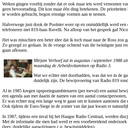
Weken gingen voorbij zonder dat er ook maar iets werd vernomen van o
geen bevoorrading. Dit kon maar één ding betekenen. De prioriteiten 
te worden gebracht, begon ernstige vormen aan te nemen.
Halverwege juni dook de Poolster weer op en o­nmiddellijk werd een 
telefoneren met 819-baas Ravelli. Na afloop van het gesprek gaf Nico
Het was misschien een beter idee dat ik toch maar naar de Ross zou 
Zo gezegd zo gedaan. In de vroege ochtend van die twintigste juni r
gaan aflossen.
Mirjam Verhoef zat in augustus / september 1988 als
maandag de Arbeidsvitaminen op Radio 3.
Wat we echter niet doorhadden, was dat we in de gat
duidelijk zijn. De bewijsvoering van Radio 819 ro
Al in 1985 kregen opsporingsambtenaren (per toeval) een aantal bewij
een agenda aan met daarin de namen van een aantal contactpersonen, 
Er was echter nog een lange weg te gaan om te kunnen aantonen dat 
Ook tijdens de Euro-Siege in de zomer van dat jaar kwam er natuurli
In 1987, tijdens een inval bij het Haagse Radio Centraal, werden d
Met de informatie die men had werd er een voorbereidend o­nderzoek
(lees: duidelijke aanwijzingen c.q. bewijsmiddelen).