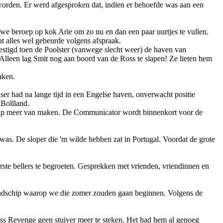
orden. Er werd afgesproken dat, indien er behoefde was aan een
 we beroep op kok Arie om zo nu en dan een paar uurtjes te vullen.
 alles wel gebeurde volgens afspraak.
vestigd toen de Poolster (vanwege slecht weer) de haven van
lleen lag Smit nog aan boord van de Ross te slapen! Ze lieten hem
aken.
 had na lange tijd in een Engelse haven, o­nverwacht positie
Bollland.
schip meer van maken. De Communicator wordt binnenkort voor de
l was. De sloper die 'm wilde hebben zat in Portugal. Voordat de grote
rste bellers te begroeten. Gesprekken met vrienden, vriendinnen en
zendschip waarop we die zomer zouden gaan beginnen. Volgens de
oss Revenge geen stuiver meer te steken. Het had hem al genoeg