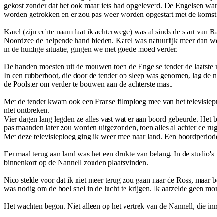
gekost zonder dat het ook maar iets had opgeleverd. De Engelsen war
worden getrokken en er zou pas weer worden opgestart met de komst
Karel (zijn echte naam laat ik achterwege) was al sinds de start van R
Noordzee de helpende hand bieden. Karel was natuurlijk meer dan we
in de huidige situatie, gingen we met goede moed verder.
De handen moesten uit de mouwen toen de Engelse tender de laatste
In een rubberboot, die door de tender op sleep was genomen, lag de 
de Poolster om verder te bouwen aan de achterste mast.
Met de tender kwam ook een Franse filmploeg mee van het televisiep
niet o­ntbreken.
Vier dagen lang legden ze alles vast wat er aan boord gebeurde.
Het b
pas maanden later zou worden uitgezonden, toen alles al achter de rug 
Met deze televisieploeg ging ik weer mee naar land. Een boordperiode v
Eenmaal terug aan land was het een drukte van belang. In de studio
binnenkort op de Nannell zouden plaatsvinden.
Nico stelde voor dat ik niet meer terug zou gaan naar de Ross, maar 
was nodig om de boel snel in de lucht te krijgen. Ik aarzelde geen m
Het wachten begon. Niet alleen op het vertrek van de Nannell, die i