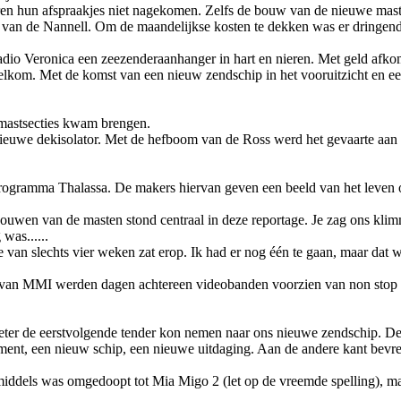
en hun afspraakjes niet nagekomen. Zelfs de bouw van de nieuwe maste
 van de Nannell. Om de maandelijkse kosten te dekken was er dringen
adio Veronica een zeezenderaanhanger in hart en nieren. Met geld afkoms
lkom. Met de komst van een nieuw zendschip in het vooruitzicht en ee
 mastsecties kwam brengen.
nieuwe dekisolator. Met de hefboom van de Ross werd het gevaarte aan
rogramma Thalassa. De makers hiervan geven een beeld van het leven o
ouwen van de masten stond centraal in deze reportage. Je zag o­ns klim
was......
an slechts vier weken zat erop. Ik had er nog één te gaan, maar dat wist
's van MMI werden dagen achtereen videobanden voorzien van non stop 
beter de eerstvolgende tender kon nemen naar o­ns nieuwe zendschip. De
oment, een nieuw schip, een nieuwe uitdaging. Aan de andere kant bevre
nmiddels was omgedoopt tot Mia Migo 2 (let op de vreemde spelling), ma