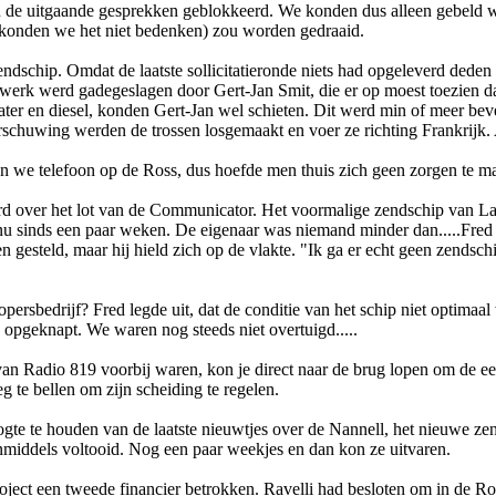
 de uitgaande gesprekken geblokkeerd. We konden dus alleen gebeld w
r konden we het niet bedenken) zou worden gedraaid.
dschip. Omdat de laatste sollicitatieronde niets had opgeleverd deden
k werd gadegeslagen door Gert-Jan Smit, die er op moest toezien dat
water en diesel, konden Gert-Jan wel schieten. Dit werd min of meer be
chuwing werden de trossen losgemaakt en voer ze richting Frankrijk. A
n we telefoon op de Ross, dus hoefde men thuis zich geen zorgen te m
 over het lot van de Communicator. Het voormalige zendschip van Laser
u sinds een paar weken. De eigenaar was niemand minder dan.....Fred 
 gesteld, maar hij hield zich op de vlakte. "Ik ga er echt geen zend
opersbedrijf? Fred legde uit, dat de conditie van het schip niet optimaa
 opgeknapt. We waren nog steeds niet overtuigd.....
an Radio 819 voorbij waren, kon je direct naar de brug lopen om de ee
 te bellen om zijn scheiding te regelen.
gte te houden van de laatste nieuwtjes over de Nannell, het nieuwe 
inmiddels voltooid. Nog een paar weekjes en dan kon ze uitvaren.
oject een tweede financier betrokken. Ravelli had besloten om in de R