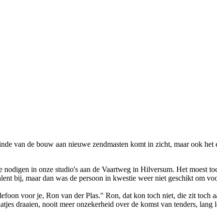
t einde van de bouw aan nieuwe zendmasten komt in zicht, maar ook het
t te nodigen in o­nze studio's aan de Vaartweg in Hilversum. Het moest t
talent bij, maar dan was de persoon in kwestie weer niet geschikt om voo
efoon voor je, Ron van der Plas." Ron, dat kon toch niet, die zit toch 
tjes draaien, nooit meer o­nzekerheid over de komst van tenders, lang 