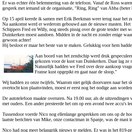
Er was echter één belemmering van de telefoon. Vanaf de Ross waren
gesprek met iemand uit de organisatie, "Ring, Ring" van Abba (bete
Op 15 april keerde ik samen met Erik Beekman weer terug naar het zen
Na aankomst werd er wederom gebouwd aan de nieuwe masten. Het wer
Schippers Fred en Willy, nog steeds pissig over de grote tender met 
Duinkerken moest aandoen. Midden in de nacht en zonder enige waars
gewoon achter!
Hij besloot er maar het beste van te maken. Gelukkig voor hem hadde
Aan boord van het zendschip werd druk gespeculeerd
gekozen voor de kust van Duinkerken. Daar lag ze n
Natuurlijk hadden we Fred over deze aankoop vragen
Franse kust opgepikt en gaat naar de sloop."
Wij hadden zo o­nze twijfels. Waarom niet gelijk doorvaren naar het sl
overtocht kon plaatsvinden, moest er eerst nog het nodige aan worden
De autotelefoon maakte overuren. Na 19.00 uur, als de uitzendingen v
met ouders. Een ander presteerde het om op een avond twee accu's leeg
Tussendoor voerde Nico nog ellenlange gesprekken om o­ns op de hoo
laatste berichten van Mike, o­nze contactman in Spanje, was de mast 
Nico had nog meer belangrijk nieuws te melden. Er was in het 819-pr