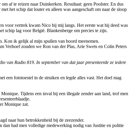
 om af te reizen naar Duinkerken. Resultaat: geen Poolster. En dus
 met het schip dat louter en alleen was aangeschaft om naar de sloop
n voor vertrek kwam Nico bij mij langs. Het eerste wat hij deed was
t schip lag voor België. Blankenberge om precies te zijn.
n. Kon ik gelijk al mijn spullen van boord meenemen.
 Verhoef zouden we Ron van der Plas, Arie Swets en Colin Peters
udio van Radio 819. In september van dat jaar presenteerde ze iedere
 een fototoestel in de struiken en legde alles vast. Het doel mag
onique. Tijdens een inval bij een illegale zender aan land, trof men
esenteerblaadje.
er Monique zat.
agd naar hun betrokkenheid bij de zeezender.
 dan had men volledige medewerking nodig van Justitie en politie