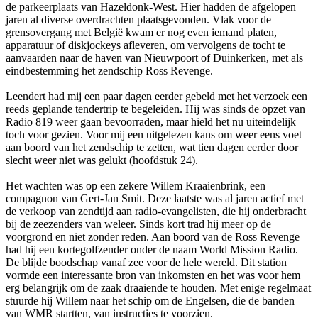
de parkeerplaats van Hazeldonk-West. Hier hadden de afgelopen
jaren al diverse overdrachten plaatsgevonden. Vlak voor de
grensovergang met België kwam er nog even iemand platen,
apparatuur of diskjockeys afleveren, om vervolgens de tocht te
aanvaarden naar de haven van Nieuwpoort of Duinkerken, met als
eindbestemming het zendschip Ross Revenge.
Leendert had mij een paar dagen eerder gebeld met het verzoek een
reeds geplande tendertrip te begeleiden. Hij was sinds de opzet van
Radio 819 weer gaan bevoorraden, maar hield het nu uiteindelijk
toch voor gezien. Voor mij een uitgelezen kans om weer eens voet
aan boord van het zendschip te zetten, wat tien dagen eerder door
slecht weer niet was gelukt (hoofdstuk 24).
Het wachten was op een zekere Willem Kraaienbrink, een
compagnon van Gert-Jan Smit. Deze laatste was al jaren actief met
de verkoop van zendtijd aan radio-evangelisten, die hij o­nderbracht
bij de zeezenders van weleer. Sinds kort trad hij meer op de
voorgrond en niet zonder reden. Aan boord van de Ross Revenge
had hij een kortegolfzender o­nder de naam World Mission Radio.
De blijde boodschap vanaf zee voor de hele wereld. Dit station
vormde een interessante bron van inkomsten en het was voor hem
erg belangrijk om de zaak draaiende te houden. Met enige regelmaat
stuurde hij Willem naar het schip om de Engelsen, die de banden
van WMR startten, van instructies te voorzien.