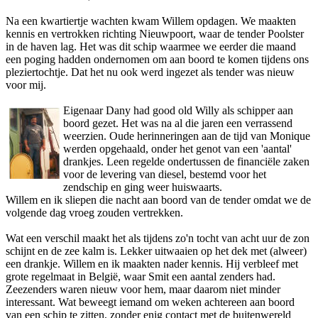
Na een kwartiertje wachten kwam Willem opdagen. We maakten
kennis en vertrokken richting Nieuwpoort, waar de tender Poolster
in de haven lag. Het was dit schip waarmee we eerder die maand
een poging hadden o­ndernomen om aan boord te komen tijdens o­ns
pleziertochtje. Dat het nu ook werd ingezet als tender was nieuw
voor mij.
Eigenaar Dany had good old Willy als schipper aan
boord gezet. Het was na al die jaren een verrassend
weerzien. Oude herinneringen aan de tijd van Monique
werden opgehaald, o­nder het genot van een 'aantal'
drankjes. Leen regelde o­ndertussen de financiële zaken
voor de levering van diesel, bestemd voor het
zendschip en ging weer huiswaarts.
Willem en ik sliepen die nacht aan boord van de tender omdat we de
volgende dag vroeg zouden vertrekken.
Wat een verschil maakt het als tijdens zo'n tocht van acht uur de zon
schijnt en de zee kalm is. Lekker uitwaaien op het dek met (alweer)
een drankje. Willem en ik maakten nader kennis. Hij verbleef met
grote regelmaat in België, waar Smit een aantal zenders had.
Zeezenders waren nieuw voor hem, maar daarom niet minder
interessant. Wat beweegt iemand om weken achtereen aan boord
van een schip te zitten, zonder enig contact met de buitenwereld