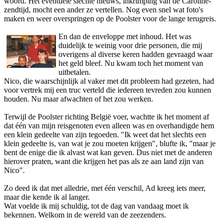
woord. Het eventuele slechte nieuws, inkrimping van de Caroline-
zendtijd, mocht een ander ze vertellen. Nog even snel wat foto's
maken en weer overspringen op de Poolster voor de lange terugreis.
En dan de enveloppe met inhoud. Het was
duidelijk te weinig voor drie personen, die mij
overigens al diverse keren hadden gevraagd waar
het geld bleef. Nu kwam toch het moment van
uitbetalen.
Nico, die waarschijnlijk al vaker met dit probleem had gezeten, had
voor vertrek mij een truc verteld die iedereen tevreden zou kunnen
houden. Nu maar afwachten of het zou werken.
Terwijl de Poolster richting België voer, wachtte ik het moment af
dat één van mijn reisgenoten even alleen was en overhandigde hem
een klein gedeelte van zijn tegoeden. "Ik weet dat het slechts een
klein gedeelte is, van wat je zou moeten krijgen", blufte ik, "maar je
bent de enige die ik alvast wat kan geven. Dus niet met de anderen
hierover praten, want die krijgen het pas als ze aan land zijn van
Nico".
Zo deed ik dat met alledrie, met één verschil, Ad kreeg iets meer,
maar die kende ik al langer.
Wat voelde ik mij schuldig, tot de dag van vandaag moet ik
bekennen. Welkom in de wereld van de zeezenders.