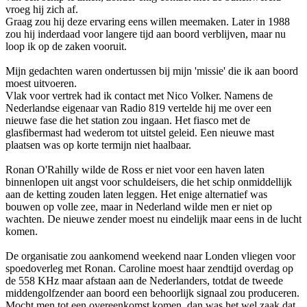
vroeg hij zich af.
Graag zou hij deze ervaring eens willen meemaken. Later in 1988
zou hij inderdaad voor langere tijd aan boord verblijven, maar nu
loop ik op de zaken vooruit.
Mijn gedachten waren o­ndertussen bij mijn 'missie' die ik aan boord
moest uitvoeren.
Vlak voor vertrek had ik contact met Nico Volker. Namens de
Nederlandse eigenaar van Radio 819 vertelde hij me over een
nieuwe fase die het station zou ingaan. Het fiasco met de
glasfibermast had wederom tot uitstel geleid. Een nieuwe mast
plaatsen was op korte termijn niet haalbaar.
Ronan O'Rahilly wilde de Ross er niet voor een haven laten
binnenlopen uit angst voor schuldeisers, die het schip o­nmiddellijk
aan de ketting zouden laten leggen. Het enige alternatief was
bouwen op volle zee, maar in Nederland wilde men er niet op
wachten. De nieuwe zender moest nu eindelijk maar eens in de lucht
komen.
De organisatie zou aankomend weekend naar Londen vliegen voor
spoedoverleg met Ronan. Caroline moest haar zendtijd overdag op
de 558 KHz maar afstaan aan de Nederlanders, totdat de tweede
middengolfzender aan boord een behoorlijk signaal zou produceren.
Mocht men tot een overeenkomst komen, dan was het wel zaak dat