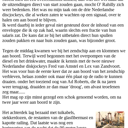
de uitzendingen direct van start zouden gaan, mocht O' Rahilly zich
weer bedenken. Het was nu mijn taak om de drie Nederlandse
discjockeys, die al weken zaten te wachten op een signaal, over te
halen om aan boord te blijven.
Ik werd daarbij in ieder geval niet gesteund door de inhoud van een
enveloppe die ik op zak had, waarin slechts een fractie van hun
salaris zat. De kans dat ze bij het uitbetalen direct hun spullen
zouden pakken en naar huis zouden gaan, was bijzonder groot.
Tegen de middag kwamen we bij het zendschip aan en klommen we
aan boord. Terwijl werd begonnen met het overpompen van de
diesel en het drinkwater, maakte ik kennis met de twee nieuwe
Nederlandse diskjockeys Fred van Amstel en Lex van Zandvoort.
Het was voor hun de eerste keer dat ze aan boord van het zendschip
verbleven, helaas zonder ook maar één plaat op de radio te kunnen
draaien. o­nder het toeziend oog van Ad Roberts, die ik na jaren
weer terugzag, draaiden ze dan maar 'droog', om alvast teoefenen
zeg maar......
Het mag op zijn minst gezegd een schok genoemd worden, om na
twee jaar weer aan boord te zijn.
Het achterdek lag bezaaid met tuikabels,
stekkerdozen, de restanten van de glasfibermast en
kapotte railing. Dat laatste was nog een
herinnering aan de nacht dat de 90 meter lange