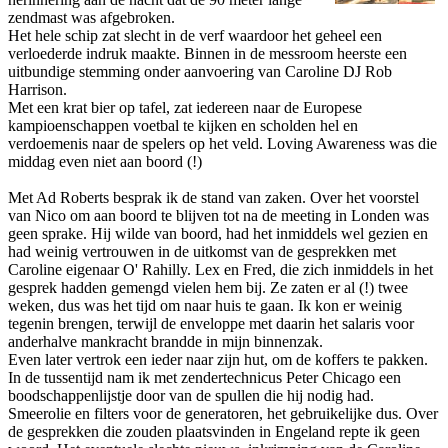
zendmast was afgebroken.
Het hele schip zat slecht in de verf waardoor het geheel een
verloederde indruk maakte. Binnen in de messroom heerste een
uitbundige stemming o­nder aanvoering van Caroline DJ Rob
Harrison.
Met een krat bier op tafel, zat iedereen naar de Europese
kampioenschappen voetbal te kijken en scholden hel en
verdoemenis naar de spelers op het veld. Loving Awareness was die
middag even niet aan boord (!)
Met Ad Roberts besprak ik de stand van zaken. Over het voorstel
van Nico om aan boord te blijven tot na de meeting in Londen was
geen sprake. Hij wilde van boord, had het inmiddels wel gezien en
had weinig vertrouwen in de uitkomst van de gesprekken met
Caroline eigenaar O' Rahilly. Lex en Fred, die zich inmiddels in het
gesprek hadden gemengd vielen hem bij. Ze zaten er al (!) twee
weken, dus was het tijd om naar huis te gaan. Ik kon er weinig
tegenin brengen, terwijl de enveloppe met daarin het salaris voor
anderhalve mankracht brandde in mijn binnenzak.
Even later vertrok een ieder naar zijn hut, om de koffers te pakken.
In de tussentijd nam ik met zendertechnicus Peter Chicago een
boodschappenlijstje door van de spullen die hij nodig had.
Smeerolie en filters voor de generatoren, het gebruikelijke dus. Over
de gesprekken die zouden plaatsvinden in Engeland repte ik geen