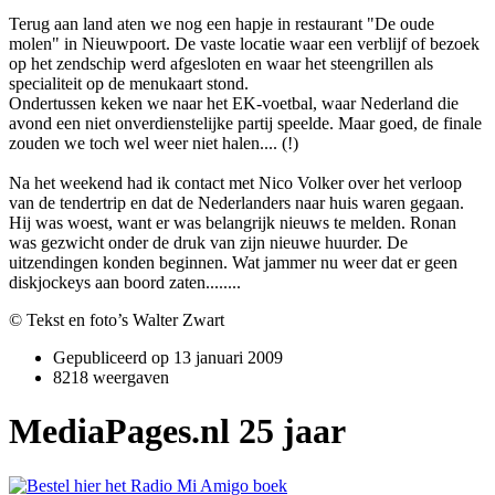
Terug aan land aten we nog een hapje in restaurant "De oude
molen" in Nieuwpoort. De vaste locatie waar een verblijf of bezoek
op het zendschip werd afgesloten en waar het steengrillen als
specialiteit op de menukaart stond.
Ondertussen keken we naar het EK-voetbal, waar Nederland die
avond een niet o­nverdienstelijke partij speelde. Maar goed, de finale
zouden we toch wel weer niet halen.... (!)
Na het weekend had ik contact met Nico Volker over het verloop
van de tendertrip en dat de Nederlanders naar huis waren gegaan.
Hij was woest, want er was belangrijk nieuws te melden. Ronan
was gezwicht o­nder de druk van zijn nieuwe huurder. De
uitzendingen konden beginnen. Wat jammer nu weer dat er geen
diskjockeys aan boord zaten........
© Tekst en foto’s Walter Zwart
Gepubliceerd op
13 januari 2009
8218 weergaven
MediaPages.nl 25 jaar