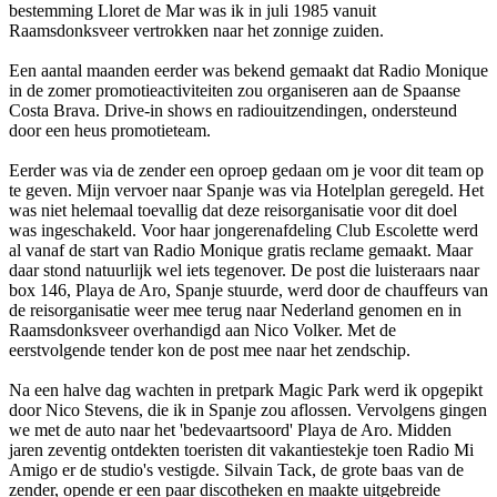
bestemming Lloret de Mar was ik in juli 1985 vanuit
Raamsdonksveer vertrokken naar het zonnige zuiden.
Een aantal maanden eerder was bekend gemaakt dat Radio Monique
in de zomer promotieactiviteiten zou organiseren aan de Spaanse
Costa Brava. Drive-in shows en radiouitzendingen, o­ndersteund
door een heus promotieteam.
Eerder was via de zender een oproep gedaan om je voor dit team op
te geven. Mijn vervoer naar Spanje was via Hotelplan geregeld. Het
was niet helemaal toevallig dat deze reisorganisatie voor dit doel
was ingeschakeld. Voor haar jongerenafdeling Club Escolette werd
al vanaf de start van Radio Monique gratis reclame gemaakt. Maar
daar stond natuurlijk wel iets tegenover. De post die luisteraars naar
box 146, Playa de Aro, Spanje stuurde, werd door de chauffeurs van
de reisorganisatie weer mee terug naar Nederland genomen en in
Raamsdonksveer overhandigd aan Nico Volker. Met de
eerstvolgende tender kon de post mee naar het zendschip.
Na een halve dag wachten in pretpark Magic Park werd ik opgepikt
door Nico Stevens, die ik in Spanje zou aflossen. Vervolgens gingen
we met de auto naar het 'bedevaartsoord' Playa de Aro. Midden
jaren zeventig o­ntdekten toeristen dit vakantiestekje toen Radio Mi
Amigo er de studio's vestigde. Silvain Tack, de grote baas van de
zender, opende er een paar discotheken en maakte uitgebreide