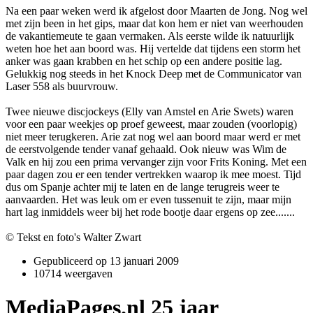
Na een paar weken werd ik afgelost door Maarten de Jong. Nog wel
met zijn been in het gips, maar dat kon hem er niet van weerhouden
de vakantiemeute te gaan vermaken. Als eerste wilde ik natuurlijk
weten hoe het aan boord was. Hij vertelde dat tijdens een storm het
anker was gaan krabben en het schip op een andere positie lag.
Gelukkig nog steeds in het Knock Deep met de Communicator van
Laser 558 als buurvrouw.
Twee nieuwe discjockeys (Elly van Amstel en Arie Swets) waren
voor een paar weekjes op proef geweest, maar zouden (voorlopig)
niet meer terugkeren. Arie zat nog wel aan boord maar werd er met
de eerstvolgende tender vanaf gehaald. Ook nieuw was Wim de
Valk en hij zou een prima vervanger zijn voor Frits Koning. Met een
paar dagen zou er een tender vertrekken waarop ik mee moest. Tijd
dus om Spanje achter mij te laten en de lange terugreis weer te
aanvaarden. Het was leuk om er even tussenuit te zijn, maar mijn
hart lag inmiddels weer bij het rode bootje daar ergens op zee.......
© Tekst en foto's Walter Zwart
Gepubliceerd op
13 januari 2009
10714 weergaven
MediaPages.nl 25 jaar