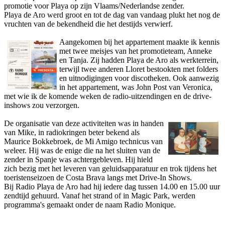
promotie voor Playa op zijn Vlaams/Nederlandse zender.
Playa de Aro werd groot en tot de dag van vandaag plukt het nog de
vruchten van de bekendheid die het destijds verwierf.
Aangekomen bij het appartement maakte ik kennis
met twee meisjes van het promotieteam, Anneke
en Tanja. Zij hadden Playa de Aro als werkterrein,
terwijl twee anderen Lloret bestookten met folders
en uitnodigingen voor discotheken. Ook aanwezig
in het appartement, was John Post van Veronica,
met wie ik de komende weken de radio-uitzendingen en de drive-
inshows zou verzorgen.
De organisatie van deze activiteiten was in handen
van Mike, in radiokringen beter bekend als
Maurice Bokkebroek, de Mi Amigo technicus van
weleer. Hij was de enige die na het sluiten van
de
zender in Spanje was achtergebleven. Hij hield
zich bezig met het leveren van geluidsapparatuur en trok tijdens het
toeristenseizoen de Costa Brava langs met Drive-In Shows.
Bij Radio Playa de Aro had hij iedere dag tussen 14.00 en 15.00 uur
zendtijd gehuurd. Vanaf het strand of in Magic Park, werden
programma's gemaakt o­nder de naam Radio Monique.