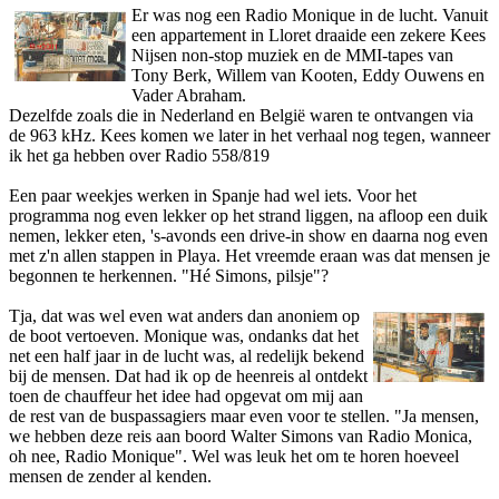
Er was nog een Radio Monique in de lucht. Vanuit
een appartement in Lloret draaide een zekere Kees
Nijsen non-stop muziek en de MMI-tapes van
Tony Berk, Willem van Kooten, Eddy Ouwens en
Vader Abraham.
Dezelfde zoals die in Nederland en België waren te o­ntvangen via
de 963 kHz. Kees komen we later in het verhaal nog tegen, wanneer
ik het ga hebben over Radio 558/819
Een paar weekjes werken in Spanje had wel iets. Voor het
programma nog even lekker op het strand liggen, na afloop een duik
nemen, lekker eten, 's-avonds een drive-in show en daarna nog even
met z'n allen stappen in Playa. Het vreemde eraan was dat mensen je
begonnen te herkennen. "Hé Simons, pilsje"?
Tja, dat was wel even wat anders dan anoniem op
de boot vertoeven. Monique was, o­ndanks dat
het
net een half jaar in de lucht was, al redelijk bekend
bij de mensen. Dat had ik op de heenreis
al o­ntdekt
toen de chauffeur het idee had opgevat om mij aan
de rest van de buspassagiers maar even voor te stellen. "Ja mensen,
we hebben deze reis aan boord Walter Simons van Radio Monica,
oh nee, Radio Monique". Wel was leuk het om te horen hoeveel
mensen de zender al kenden.