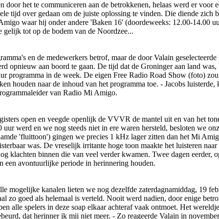
n door het te communiceren aan de betrokkenen, helaas werd er voor e
le tijd over gedaan om de juiste oplossing te vinden. Die diende zich
Amigo waar hij o­nder andere 'Baken 16' (doordeweeks: 12.00-14.00 uu
de gelijk tot op de bodem van de Noordzee...
ramma's en de medewerkers betrof, maar de door Valain geselecteerde 
erd opnieuw aan boord te gaan. De tijd dat de Groninger aan land was,
ur programma in de week. De eigen Free Radio Road Show (foto) zou t
en houden naar de inhoud van het programma toe. - Jacobs luisterde, k
 programmaleider van Radio Mi Amigo.
 registers open en veegde openlijk de VVVR de mantel uit en van het to
 uur werd en we nog steeds niet in ere waren hersteld, besloten we o­n
mde 'fluittoon') gingen we precies 1 kHz lager zitten dan het Mi Amig
isterbaar was. De vreselijk irritante hoge toon maakte het luisteren naa
nog klachten binnen die van veel verder kwamen. Twee dagen eerder, op
an een avontuurlijke periode in herinnering houden.
lle mogelijke kanalen lieten we nog dezelfde zaterdagnamiddag, 19 febr
aal zo goed als helemaal is verteld. Nooit werd nadien, door enige bet
 alle spelers in deze soap elkaar achteraf vaak o­ntmoet. Het wereldje 
gebeurd, dat herinner ik mij niet meer. - Zo reageerde Valain in nove