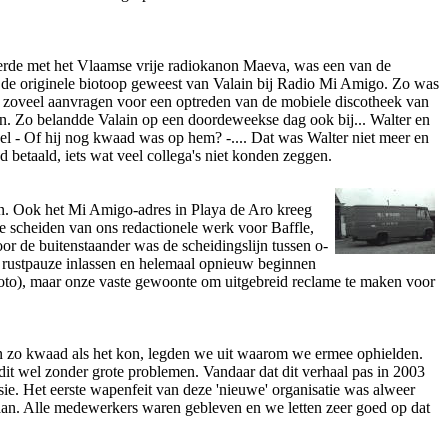
eerde met het Vlaamse vrije radiokanon Maeva, was een van de
ok de originele biotoop geweest van Valain bij Radio Mi Amigo. Zo was
 er zoveel aanvragen voor een optreden van de mobiele discotheek van
den. Zo belandde Valain op een doordeweekse dag ook bij... Walter en
l - Of hij nog kwaad was op hem? -.... Dat was Walter niet meer en
 betaald, iets wat veel collega's niet konden zeggen.
n. Ook het Mi Amigo-adres in Playa de Aro kreeg
e scheiden van o­ns redactionele werk voor Baffle,
r de buitenstaander was de scheidingslijn tussen o­
n rustpauze inlassen en helemaal opnieuw beginnen
oto), maar o­nze vaste gewoonte om uitgebreid reclame te maken voor
en zo kwaad als het kon, legden we uit waarom we ermee ophielden.
dit wel zonder grote problemen. Vandaar dat dit verhaal pas in 2003
sie. Het eerste wapenfeit van deze 'nieuwe' organisatie was alweer
aan. Alle medewerkers waren gebleven en we letten zeer goed op dat