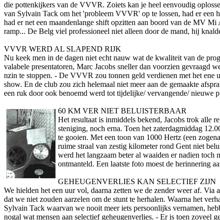
die pottenkijkers van de VVVR. Zoiets kan je heel eenvoudig oplosse
van Sylvain Tack om het 'probleem VVVR' op te lossen, had er een he
had er net een maandenlange shift opzitten aan boord van de MV Mi 
ramp... De Belg viel professioneel niet alleen door de mand, hij knal
VVVR WERD AL SLAPEND RIJK
Nu keek men in de dagen niet echt nauw wat de kwaliteit van de prog
valabele presentatoren, Marc Jacobs sneller dan voorzien gevraagd w
nzin te stoppen. - De VVVR zou tonnen geld verdienen met het ene u
show. En de club zou zich helemaal niet meer aan de gemaakte afsprak
een ruk door ook benoemd werd tot tijdelijke/ vervangende/ nieuwe
60 KM VER NIET BELUISTERBAAR
Het resultaat is inmiddels bekend, Jacobs trok alle
steniging, noch erna. Toen het zaterdagmiddag 12.00
te gooien. Met een toon van 1000 Hertz (een zogenaa
ruime straal van zestig kilometer rond Gent niet belu
werd het langzaam beter al waaiden er nadien toch 
o­ntmanteld. Een laatste foto moest de herinnering a
GEHEUGENVERLIES KAN SELECTIEF ZIJN
We hielden het een uur vol, daarna zetten we de zender weer af. Via a
dat we niet zouden aarzelen om de stunt te herhalen. Waarna het verh
Sylvain Tack waarvan we nooit meer iets persoonlijks vernamen, hebben
nogal wat mensen aan selectief geheugenverlies. - Er is toen zoveel 