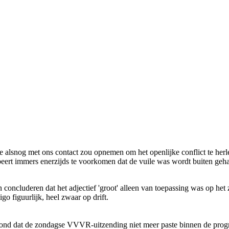
snog met o­ns contact zou opnemen om het openlijke conflict te herleide
beert immers enerzijds te voorkomen dat de vuile was wordt buiten geha
concluderen dat het adjectief 'groot' alleen van toepassing was op he
o figuurlijk, heel zwaar op drift.
vond dat de zondagse VVVR-uitzending niet meer paste binnen de progra