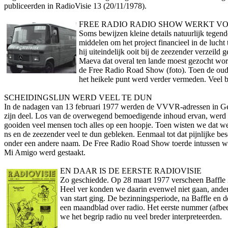
publiceerden in RadioVisie 13 (20/11/1978).
FREE RADIO RADIO SHOW WERKT V
Soms bewijzen kleine details natuurlijk tege
middelen om het project financieel in de luch
hij uiteindelijk ooit bij de zeezender verzei
Maeva dat overal ten lande moest gezocht worde
de Free Radio Road Show (foto). Toen de oud-M
het heikele punt werd verder vermeden. Veel bo
SCHEIDINGSLIJN WERD VEEL TE DUN
In de nadagen van 13 februari 1977 werden de VVVR-adressen in Gelu
zijn deel. Los van de overwegend bemoedigende inhoud ervan, werd o­n
gooiden veel mensen toch alles op een hoopje. Toen wisten we dat we 
ns en de zeezender veel te dun gebleken. Eenmaal tot dat pijnlijke 
o­nder een andere naam. De Free Radio Road Show toerde intussen we
Mi Amigo werd gestaakt.
EN DAAR IS DE EERSTE RADIOVISIE
Zo geschiedde. Op 28 maart 1977 verscheen Baffle 2
Heel ver konden we daarin evenwel niet gaan, anders
van start ging. De bezinningsperiode, na Baffle en d
een maandblad over radio. Het eerste nummer (afbe
we het begrip radio nu veel breder interpreteerden.