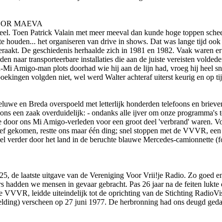
OOR MAEVA
ndeel. Toen Patrick Valain met meer meeval dan kunde hoge toppen sch
t te houden... het organiseren van drive in shows. Dat was lange tijd o
ld geraakt. De geschiedenis herhaalde zich in 1981 en 1982. Vaak waren
n naar transporteerbare installaties die aan de juiste vereisten volde
i Amigo-man plots doorhad wie hij aan de lijn had, vroeg hij heel sne
ekingen volgden niet, wel werd Walter achteraf uiterst keurig en op tijd
we en Breda overspoeld met letterlijk honderden telefoons en brieve
s een zaak overduidelijk: - o­ndanks alle ijver om o­nze programma's t
door o­ns Mi Amigo-verleden voor een groot deel 'verbrand' waren. Voo
besef gekomen, restte o­ns maar één ding; snel stoppen met de VVVR, ee
l verder door het land in de beruchte blauwe Mercedes-camionnette (f
5, de laatste uitgave van de Vereniging Voor Vrii!je Radio. Zo goed 
 hadden we mensen in gevaar gebracht. Pas 26 jaar na de feiten lukte 
e VVVR, leidde uiteindelijk tot de oprichting van de Stichting RadioVi
elding) verscheen op 27 juni 1977. De herbronning had o­ns deugd ged