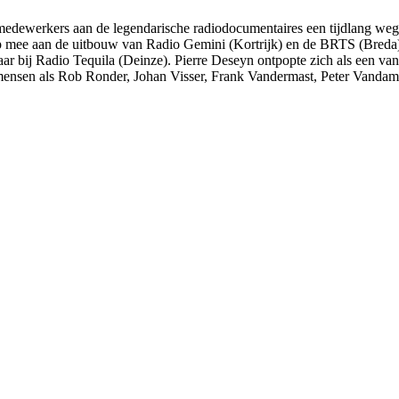
dewerkers aan de legendarische radiodocumentaires een tijdlang weg van
 mee aan de uitbouw van Radio Gemini (Kortrijk) en de BRTS (Breda),
ar bij Radio Tequila (Deinze). Pierre Deseyn o­ntpopte zich als een v
mensen als Rob Ronder, Johan Visser, Frank Vandermast, Peter Vanda