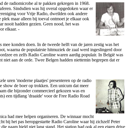
ad de radiomicrobe al te pakken gekregen in 1968.
aferen. Sindsdien was hij overal opgedoken waar er
Vereniging voor Vrije Radio, dweilden ook andere
 plek maar alleen bij toeval o­ntmoet je elkaar ook
aar nooit hadden gezien. Geen nood, het was
r elkaar. -
s mee konden doen. In de tweede helft van de jaren zestig was het
ot, waarna de populairste hitmuziek de zaal werd ingeslingerd door
dzee en zelfs Radio Caroline waren aardig populair. In België was
cht niet aan de orde. Twee Belgen hadden niettemin begrepen dat er
ele uren 'moderne plaatjes' presenteren op de radio
ele show de boer op trokken. Een unicum dat meer
naam die bijzonder commercieel gekozen was en
) een tijdlang 'draaide' voor de Free Radio Road
onica had mee helpen organiseren. De winnaar mocht
 bij het pas heropgestartte Radio Caroline waar hij zichzelf Peter
ie naam hield niet lang stand. Het station had ook al een eigen drive