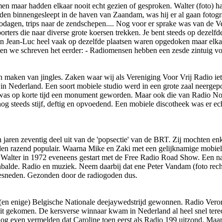
en maar hadden elkaar nooit echt gezien of gesproken. Walter (foto) h
en binnengesleept in de haven van Zaandam, was hij er al gaan fotogr
adiodagen, trips naar de zendschepen.... Nog voor er sprake was van de 
rters die naar diverse grote koersen trekken. Je bent steeds op dezelfde
r en Jean-Luc heel vaak op dezelfde plaatsen waren opgedoken maar elk
n we schreven het eerder: - Radiomensen hebben een zesde zintuig voo
 maken van jingles. Zaken waar wij als Vereniging Voor Vrij Radio iet
in Nederland. Een soort mobiele studio werd in een grote zaal neergepo
as op korte tijd een monument geworden. Maar ook die van Radio Noor
nog steeds stijf, deftig en opvoedend. Een mobiele discotheek was er e
jaren zeventig deel uit van de 'popsectie' van de BRT. Zij mochten enk
erden razend populair. Waarna Mike en Zaki met een gelijknamige mobi
s Walter in 1972 eveneens gestart met de Free Radio Road Show. Een 
alde. Radio en muziek. Neem daarbij dat ene Peter Vandam (foto rechts
 gesneden. Gezonden door de radiogoden dus.
e (en enige) Belgische Nationale deejaywedstrijd gewonnen. Radio Ver
 gekomen. De kersverse winnaar kwam in Nederland al heel snel terecht
 even vermelden dat Caroline toen eerst als Radio 199 uitzond. Maar d