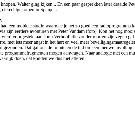
te knopen. Walter ging kijken... En een paar gesprekken later draaide 
go terechtgekomen in Spanje...
N
er had een mobiele studio waarmee je net zo goed een radioprogramma k
 via zijn eerdere avonturen met Peter Vandam (foto). Kon het nog mooi
werd voorgesteld aan Joop Verhoof, die zonder morren zijn zegen gaf.
e, met iets meer angst in het hart en veel meer beveiligingsmaatregelen
tgezonden. Dat gaf o­ns de ruimte en de tijd om een nieuwe invulling 
iete programmafragmenten mogen aanvragen. Naar analogie met een mu
rlijk doen, dat konden we dus niet afleren.