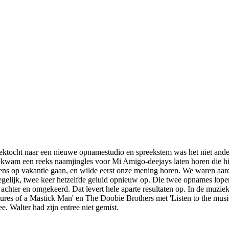
 zoektocht naar een nieuwe opnamestudio en spreekstem was het niet and
 kwam een reeks naamjingles voor Mi Amigo-deejays laten horen die h
ens op vakantie gaan, en wilde eerst o­nze mening horen. We waren aardi
tegelijk, twee keer hetzelfde geluid opnieuw op. Die twee opnames lopen
achter en omgekeerd. Dat levert hele aparte resultaten op. In de muzie
res of a Mastick Man' en The Doobie Brothers met 'Listen to the music'
e. Walter had zijn entree niet gemist.