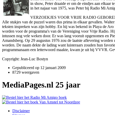
in show, Peter draaide er om de eindjes aan elkaar 
in het najaar van 1975, was Peter bij Radio Mi Ami
VERZOEKJES VOOR VRIJE RADIO GEBORE
Alle stukjes van de puzzel waren dus prima in elkaar gevallen. Walt
teksten inspreken was zijn hobby. En hij was bekend in Playa de Aro
worden voor de programma's van de Vereniging voor Vrije Radio. Hij 
intussen nog vele weken door. Er was lang vooruit opgenomen en Pierr
Amandsberg. Op 29 augustus 1976 zou de laatste aflevering worden ui
worden. De naam dekte de lading want luisteraars zouden hun favor
programmanaam een letterwoord maakte, kwam je uit bij VVVR. Gevaa
Copyright: Jean-Luc Bostyn
Gepubliceerd op
12 januari 2009
8729 weergaven
MediaPages.nl 25 jaar
Disclaimer