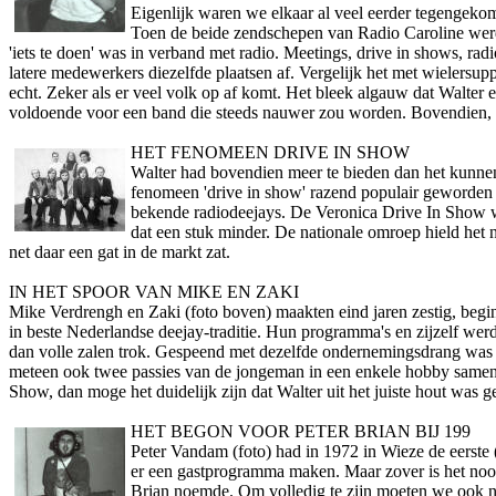
Eigenlijk waren we elkaar al veel eerder tegengekom
Toen de beide zendschepen van Radio Caroline werd
'iets te doen' was in verband met radio. Meetings, drive in shows, r
latere medewerkers diezelfde plaatsen af. Vergelijk het met wielersuppo
echt. Zeker als er veel volk op af komt. Het bleek algauw dat Walte
voldoende voor een band die steeds nauwer zou worden. Bovendien, e
HET FENOMEEN DRIVE IN SHOW
Walter had bovendien meer te bieden dan het kunnen
fenomeen 'drive in show' razend populair geworden 
bekende radiodeejays. De Veronica Drive In Show w
dat een stuk minder. De nationale omroep hield het 
net daar een gat in de markt zat.
IN HET SPOOR VAN MIKE EN ZAKI
Mike Verdrengh en Zaki (foto boven) maakten eind jaren zestig, begin 
in beste Nederlandse deejay-traditie. Hun programma's en zijzelf w
dan volle zalen trok. Gespeend met dezelfde o­ndernemingsdrang wa
meteen ook twee passies van de jongeman in een enkele hobby samenb
Show, dan moge het duidelijk zijn dat Walter uit het juiste hout was
HET BEGON VOOR PETER BRIAN BIJ 199
Peter Vandam (foto) had in 1972 in Wieze de eerst
er een gastprogramma maken. Maar zover is het nooit
Brian noemde. Om volledig te zijn moeten we ook nog