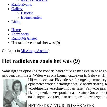
Meer Zeezenders
Radio Events
Gallery
Historie
Evenementen
Links
Home
Zeezenders
Radio Mi Amigo
Het radioleven zoals het was (9)
Geplaatst in
Mi Amigo Archief
.
Het radioleven zoals het was (9)
Soms ligt een oplossing zo voor de hand dat je ze niet ziet. In o­nze
gelopen. Tenminste, Walter was o­ns komen opzoeken in Geluwe. Hij
Hij wilde ze naar Playa de Aro brengen, je moet erg
opnametechniek die 'fasing' heet. Je neemt daarbij, 
voortdurende verschuiving van 'fase'. Van voor naar 
Daarbij denken we spontaan aan Status Quo en 'Pictu
naamjingles. Ze kregen in ieder geval o­nze zegen me
HET ZESDE ZINTUIG IS DAAR WEER