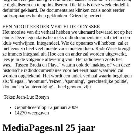
te digitaliseren en te optimaliseren. Die klus is deze week eindelijk
definitief geklaard. De documentaires klinken zoals nooit eerder
radio-opnames hebben geklonken. Griezelig perfect.
EEN NOOIT EERDER VERTELDE ODYSSEE
Het mooiste van dit verhaal hebben we uiteraard bewaard tot op het
einde. Deze legendarische reeks radiodocumentaires zal niet in een
kluis verdwijnen. Integendeel. Wie de opnames wil hebben, zal er
niet eens zo heel veel moeite voor moeten doen. RadioVisie brengt
ze immers integraal uit. Hoe een en ander zal worden uitgewerkt,
lees je in de volgende aflevering van "Het radioleven zoals het
was... Tussen Breda en Playa" waarin ook de 'making of' van deze
historische radiodocumentaires voor het eerst naar waarheid zal
worden opgetekend. Het wordt een uniek verhaal waarin begrippen
als; 'illegaal', 'avontuur', 'reizen', 'spanning', 'gerechterlijke politie',
'douane' en 'achtervolging'... heel gewoon zijn.
Tekst: Jean-Luc Bostyn
Gepubliceerd op
12 januari 2009
14270 weergaven
MediaPages.nl 25 jaar