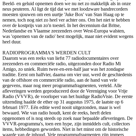
Beeld- en geluid opnemen doen we nu net zo makkelijk als in o­nze
neus peuteren. Al ligt de tijd dat we met loodzware bandrecorders
moesten sjouwen om een uurtje 'Juke Box' van Stan Haag op te
nemen, toch nog niet zo heel ver achter o­ns. Om het niet te hebben
over de kostprijs van zo'n toestel. In het decennium dat Britse,
Nederlandse en Vlaamse zeezenders over West-Europa walsten,
was 'opnemen van de radio' best mogelijk, maar niet evident wegens
heel duur.
RADIOPROGRAMMA'S WERDEN CULT
Daarom was een reeks van liefst 77 radiodocumentaires over
zeezenders en commerciële radio, uitgezonden door Radio Mi
Amigo, zo uniek. Ruim twee-en-een-half jaar was het zondagse
traditie. Eerst om halfvier, daarna om vier uur, werd de geschiedenis
van de offshore en commerciële radio, aan de hand van vele
gegevens, maar nog meer programmafragmenten, verteld. Alle
afleveringen werden geproduceerd door de Vereniging voor Vrije
Radio (VVVR), de voorloper van het huidige RadioVisie. De eerste
uitzending haalde de ether op 31 augustus 1975, de laatste op 6
februari 1977. Eén editie werd nooit uitgezonden, maar is wel
bewaard. Wie van radio houdt, kent de reeks, heeft delen
opgenomen of is nog steeds op zoek naar bepaalde afleveringen. De
VVVR-programma's, toen een hype, zijn inmiddels cult, collectors
items, hebbedingen geworden. Niet in het minst om de historische
waarde van de inhoud. Vele programmafragmenten zijn immers