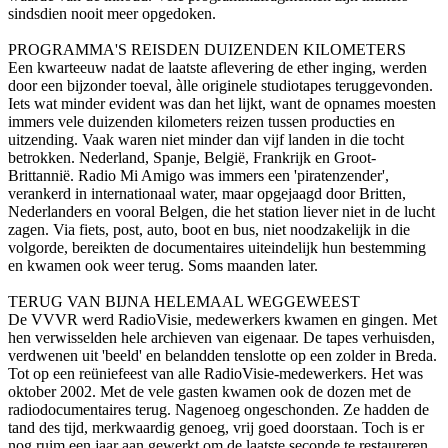
sindsdien nooit meer opgedoken.
PROGRAMMA'S REISDEN DUIZENDEN KILOMETERS
Een kwarteeuw nadat de laatste aflevering de ether inging, werden
door een bijzonder toeval, àlle originele studiotapes teruggevonden.
Iets wat minder evident was dan het lijkt, want de opnames moesten
immers vele duizenden kilometers reizen tussen producties en
uitzending. Vaak waren niet minder dan vijf landen in die tocht
betrokken. Nederland, Spanje, België, Frankrijk en Groot-
Brittannië. Radio Mi Amigo was immers een 'piratenzender',
verankerd in internationaal water, maar opgejaagd door Britten,
Nederlanders en vooral Belgen, die het station liever niet in de lucht
zagen. Via fiets, post, auto, boot en bus, niet noodzakelijk in die
volgorde, bereikten de documentaires uiteindelijk hun bestemming
en kwamen ook weer terug. Soms maanden later.
TERUG VAN BIJNA HELEMAAL WEGGEWEEST
De VVVR werd RadioVisie, medewerkers kwamen en gingen. Met
hen verwisselden hele archieven van eigenaar. De tapes verhuisden,
verdwenen uit 'beeld' en belandden tenslotte op een zolder in Breda.
Tot op een reüniefeest van alle RadioVisie-medewerkers. Het was
oktober 2002. Met de vele gasten kwamen ook de dozen met de
radiodocumentaires terug. Nagenoeg o­ngeschonden. Ze hadden de
tand des tijd, merkwaardig genoeg, vrij goed doorstaan. Toch is er
nog ruim een jaar aan gewerkt om de laatste seconde te restaureren,