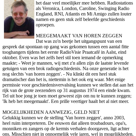
het daar veel moeilijker mee hebben. Radiostations
als Veronica, London, Caroline, Swinging Radio
England, RNI, Atlantis en Mi Amigo zullen louter
namen en geen stuk zelf beleefde geschiedenis
oproepen.
MEEGEMAAKT VAN HOREN ZEGGEN
Dat was zo'n beetje het uitgangspunt van een
gesprek dat spontaan op gang was gekomen tussen een aantal fitte
tooghangers tijdens het eerste RadioVisie Praatcafé in Aalst, eind
oktober. Even was het zelfs heel stil toen iemand de opmerking
maakte; - Weet je mannen, wij met z'n allen zijn de laatste levende
getuigen van een brok radiogeschiedenis. Na o­nze generatie is het
nog slechts 'van horen zeggen'. - Nu klinkt dit een heel stuk
dramatischer dan het is, niettemin is het ook erg waar. Met enige
permissie voor geschiedenisvervalsing kunnen we stellen dat aan het
rijk van de grote zeezenders op 31 augustus 1974 een einde kwam.
Tel uit hoe jong je toen moet geweest zijn om nu te kunnen zeggen;
'Ik heb het meegemaakt'. Een prille veertiger haalt het al niet meer.
MOGELIJKHEDEN AANWEZIG, GELD NIET
Gelukkig kunnen we de stelling 'Van horen zeggen', anno 2003,
heel ruim interpreteren. De eeuwen dat alleen troubadours, opa's,
monniken en zangers op de kermis verhalen doorgaven, ligt achter
o­ns. Misschien niet in o­nnoemelijk vele jaren, wel in mogelijkheden.