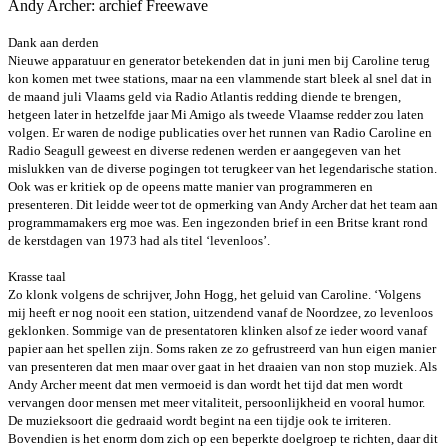
Andy Archer: archief Freewave
Dank aan derden
Nieuwe apparatuur en generator betekenden dat in juni men bij Caroline
terug
kon komen met twee stations, maar na een vlammende start bleek al
snel dat in
de maand juli Vlaams geld via Radio Atlantis redding diende te
brengen,
hetgeen later in hetzelfde jaar Mi Amigo als tweede Vlaamse
redder zou laten
volgen. Er waren de nodige publicaties over het runnen van
Radio Caroline en
Radio Seagull geweest en diverse redenen werden er
aangegeven van het
mislukken van de diverse pogingen tot terugkeer van het
legendarische station.
Ook was er kritiek op de opeens matte manier van
programmeren en
presenteren. Dit leidde weer tot de opmerking van Andy
Archer dat het team aan
programmamakers erg moe was. Een ingezonden
brief in een Britse krant rond
de kerstdagen van 1973 had als titel
‘levenloos’.
Krasse taal
Zo klonk volgens de schrijver, John Hogg, het geluid van Caroline. ‘Volgens
mij heeft er nog nooit een station, uitzendend vanaf de Noordzee, zo
levenloos
geklonken. Sommige van de presentatoren klinken alsof ze ieder
woord vanaf
papier aan het spellen zijn. Soms raken ze zo gefrustreerd van
hun eigen manier
van presenteren dat men maar over gaat in het draaien van
non stop muziek. Als
Andy Archer meent dat men vermoeid is dan wordt het
tijd dat men wordt
vervangen door mensen met meer vitaliteit,
persoonlijkheid en vooral humor.
De muzieksoort die gedraaid wordt begint
na een tijdje ook te irriteren.
Bovendien is het enorm dom zich op een
beperkte doelgroep te richten, daar dit