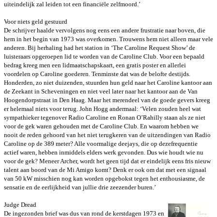
uiteindelijk zal leiden tot een
financiële zelfmoord.’
Voor niets geld gestuurd
De schrijver haalde vervolgens nog eens een andere frustratie naar boven,
die
hem in het begin van 1973 was overkomen. Trouwens hem niet alleen maar
vele
anderen. Bij herhaling had het station in ‘The Caroline Request Show’ de
luisteraars opgeroepen lid te worden van de Caroline Club. Voor een bepaald
bedrag kreeg men een lidmaatschapskaart, een gratis poster en allerlei
voordelen op Caroline goederen. Tenminste dat was de belofte destijds.
Honderden, zo niet duizenden, stuurden hun geld naar het Caroline kantoor
aan
de Zeekant in Scheveningen en niet veel later naar het kantoor aan de
Van
Hoogendorpstraat in Den Haag. Maar het merendeel van de goede gevers
kreeg
er helemaal niets voor terug. John Hogg andermaal: ‘Velen zouden heel
wat
sympathieker tegenover Radio Caroline en Ronan O’Rahilly staan als ze
niet
voor de gek waren gehouden met de Caroline Club. En waarom hebben we
nooit de reden gehoord van het niet terugkeren van de uitzendingen van
Radio
Caroline op de 389 meter? Alle voormalige deejays, die op deze
frequentie
actief waren, hebben inmiddels elders werk gevonden. Dus wie
houdt wie nu
voor de gek? Meneer Archer, wordt het geen tijd dat er
eindelijk eens fris nieuw
talent aan boord van de Mi Amigo komt? Denk er
ook om dat met een signaal
van 50 kW misschien nog kan worden opgebokst
tegen het enthousiasme, de
sensatie en de eerlijkheid van jullie drie
zeezender buren.’
Judge Dread
De ingezonden brief was dus van rond de kerstdagen 1973 en