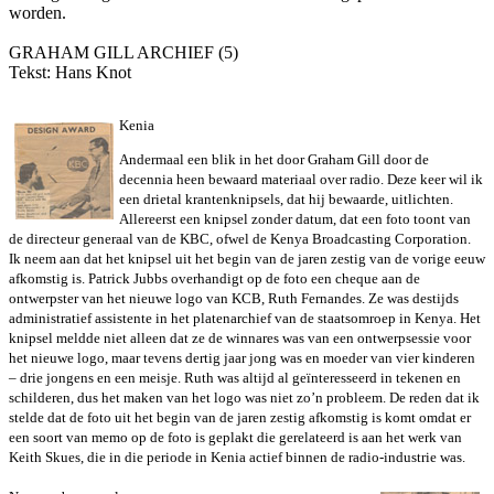
worden.
GRAHAM GILL ARCHIEF (5)
Tekst: Hans Knot
Kenia
Andermaal een blik in het door Graham Gill door de
decennia heen bewaard
materiaal over radio. Deze keer wil ik
een drietal krantenknipsels, dat hij
bewaarde, uitlichten.
Allereerst een knipsel zonder datum, dat een foto
toont van
de directeur generaal van de KBC, ofwel de Kenya Broadcasting
Corporation.
Ik neem aan dat het knipsel uit het begin van de jaren zestig
van de vorige eeuw
afkomstig is. Patrick Jubbs overhandigt op de foto een
cheque aan de
ontwerpster van het nieuwe logo van KCB, Ruth Fernandes. Ze
was destijds
administratief assistente in het platenarchief van de
staatsomroep in Kenya. Het
knipsel meldde niet alleen dat ze de winnares was
van een ontwerpsessie voor
het nieuwe logo, maar tevens dertig jaar jong was
en moeder van vier kinderen
– drie jongens en een meisje. Ruth was altijd al
geïnteresseerd in tekenen en
schilderen, dus het maken van het logo was niet
zo’n probleem. De reden dat ik
stelde dat de foto uit het begin van de jaren
zestig afkomstig is komt omdat er
een soort van memo op de foto is geplakt
die gerelateerd is aan het werk van
Keith Skues, die in die periode in Kenia
actief binnen de radio-industrie was.