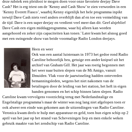
deze rubriek een pleidooi te mogen doen voor onze favoriete
deejay Dave
Cash? Het is erg triest om de ‘Kenny and Cash Show’ te zien
verworden in een
‘Kenny Everett Fiasco’, waarbij Kenny eigenlijk het hele
programma inpikt
terwijl Dave Cash niets veel anders overblijft dan af en
toe een vermelding van
de tijd. Dave is een super deejay en verdient veel
meer dan dit. Geef alsjeblief
Dave Cash een eigen middagprogramma, waar
hij alleen kan worden
aangehoord en zeker zijn capaciteiten kan tonen.’ Later
kwam het alsnog goed
met een swingende show van beide voormalige Radio
London deejays.
Heen en weer
Ook was een aantal luisteraars in 1973 het gedoe rond Radio
Caroline
behoorlijk beu, getuige een ander knipsel uit het
archief van Graham Gill.
Het jaar was roerig begonnen met
het weer naar buiten slepen van de Mi
Amigo, vanuit
IJmuiden. Vlak voor de jaarwisseling hadden ontevreden
bemanningsleden, wegens het niet nakomen van de
betalingen door de leiding
van het station, het heft in eigen
handen genomen en het schip binnen laten
slepen. Radio
Caroline kwam vervolgens voorzichtig terug met
Nederlandstalige en
Engelstalige programma’s maar de winter was nog lang
niet afgelopen toen er
ook alweer een einde was gekomen aan de uitzendingen
van Radio Caroline.
Veronica kwam deels te hulp met apparatuur en geld, toen
hun eigen schip op 2
april van het jaar op het strand van Scheveningen liep en
men enkele weken
gebruik maakte van het zendschip van Radio Caroline.