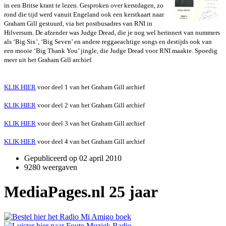
in een Britse
krant te lezen. Gesproken over kerstdagen, zo
rond die tijd werd vanuit
Engeland ook een kerstkaart naar
Graham Gill gestuurd, via het postbusadres
van RNI in
Hilversum. De afzender was Judge Dread, die je nog wel
herinnert van nummers
als ‘Big Six’, ‘Big Seven’ en andere reggaeachtige
songs en destijds ook van
een mooie ‘Big Thank You’ jingle, die Judge Dread
voor RNI maakte. Spoedig
meer uit het Graham Gill archief.
KLIK HIER
voor deel 1 van het Graham Gill archief
KLIK HIER
voor deel 2 van het Graham Gill archief
KLIK HIER
voor deel 3 van het Graham Gill archief
KLIK HIER
voor deel 4 van het Graham Gill archief
Gepubliceerd op
02 april 2010
9280 weergaven
MediaPages.nl 25 jaar