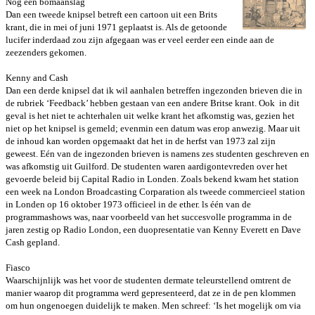
Nog een bomaanslag
Dan een tweede knipsel betreft een cartoon uit een Brits
krant, die in mei of
juni 1971 geplaatst is. Als de getoonde
lucifer inderdaad zou zijn afgegaan
was er veel eerder een einde aan de
zeezenders gekomen.
Kenny and Cash
Dan een derde knipsel dat ik wil aanhalen betreffen ingezonden brieven die
in
de rubriek ‘Feedback’ hebben gestaan van een andere Britse krant. Ook in
dit
geval is het niet te achterhalen uit welke krant het afkomstig was, gezien
het
niet op het knipsel is gemeld; evenmin een datum was erop anwezig.
Maar uit
de inhoud kan worden opgemaakt dat het in de herfst van 1973 zal
zijn
geweest. Eén van de ingezonden brieven is namens zes studenten
geschreven en
was afkomstig uit Guilford. De studenten waren aardig
ontevreden over het
gevoerde beleid bij Capital Radio in Londen. Zoals
bekend kwam het station
een week na London Broadcasting Corparation als
tweede commercieel station
in Londen op 16 oktober 1973 officieel in de
ether. ls één van de
programmashows was, naar voorbeeld van het
succesvolle programma in de
jaren zestig op Radio London, een
duopresentatie van Kenny Everett en Dave
Cash gepland.
Fiasco
Waarschijnlijk was het voor de studenten dermate teleurstellend omtrent
de
manier waarop dit programma werd gepresenteerd, dat ze in de pen
klommen
om hun ongenoegen duidelijk te maken. Men schreef: ‘Is het
mogelijk om via