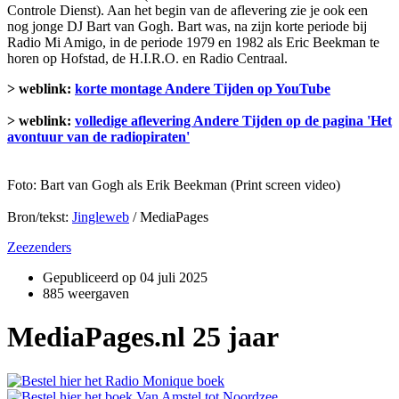
Controle Dienst). Aan het begin van de aflevering zie je ook een
nog jonge DJ Bart van Gogh. Bart was, na zijn korte periode bij
Radio Mi Amigo, in de periode 1979 en 1982 als Eric Beekman te
horen op Hofstad, de H.I.R.O. en Radio Centraal.
> weblink:
korte montage Andere Tijden op YouTube
> weblink:
volledige aflevering Andere Tijden op de pagina 'Het
avontuur van de radiopiraten'
Foto: Bart van Gogh als Erik Beekman (Print screen video)
Bron/tekst:
Jingleweb
/ MediaPages
Zeezenders
Gepubliceerd op
04 juli 2025
885 weergaven
MediaPages.nl 25 jaar