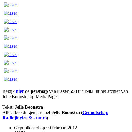
Bekijk
hier
de
persmap
van
Laser 558
uit
1983
uit het archief van
Jelle Boonstra op MediaPages
Tekst:
Jelle Boonstra
Alle afbeeldingen: archief
Jelle Boonstra
(
Genootschap
Radiojingles & - tunes
)
Gepubliceerd op
09 februari 2012