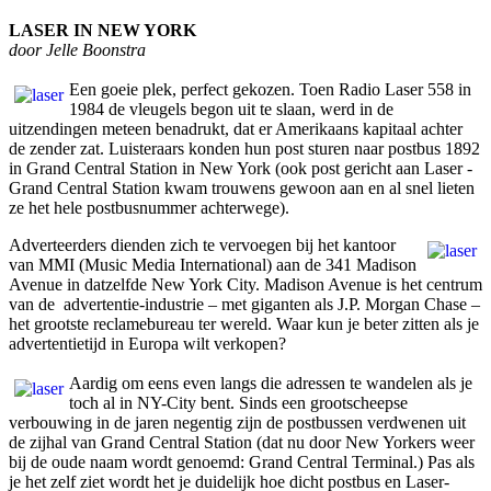
LASER IN NEW YORK
door Jelle Boonstra
Een goeie plek, perfect gekozen. Toen Radio Laser 558 in
1984 de vleugels begon uit te slaan, werd in de
uitzendingen meteen benadrukt, dat er Amerikaans kapitaal achter
de zender zat. Luisteraars konden hun post sturen naar postbus 1892
in Grand Central Station in New York (ook post gericht aan Laser -
Grand Central Station kwam trouwens gewoon aan en al snel lieten
ze het hele postbusnummer achterwege).
Adverteerders dienden zich te vervoegen bij het kantoor
van MMI (Music Media International) aan de 341 Madison
Avenue in datzelfde New York City. Madison Avenue is het centrum
van de advertentie-industrie – met giganten als J.P. Morgan Chase –
het grootste reclamebureau ter wereld. Waar kun je beter zitten als je
advertentietijd in Europa wilt verkopen?
Aardig om eens even langs die adressen te wandelen als je
toch al in NY-City bent. Sinds een grootscheepse
verbouwing in de jaren negentig zijn de postbussen verdwenen uit
de zijhal van Grand Central Station (dat nu door New Yorkers weer
bij de oude naam wordt genoemd: Grand Central Terminal.) Pas als
je het zelf ziet wordt het je duidelijk hoe dicht postbus en Laser-