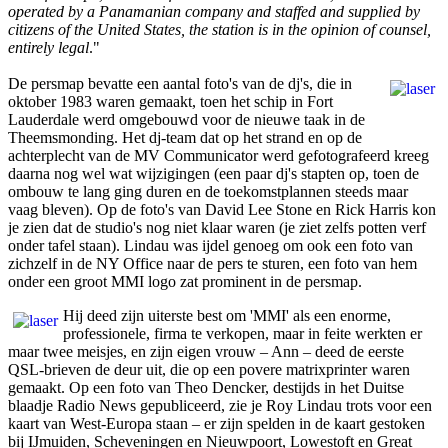
operated by a Panamanian company and staffed and supplied by
citizens of the United States, the station is in the opinion of counsel,
entirely legal
."
De persmap bevatte een aantal foto's van de dj's, die in
oktober 1983 waren gemaakt, toen het schip in Fort
Lauderdale werd omgebouwd voor de nieuwe taak in de
Theemsmonding. Het dj-team dat op het strand en op de
achterplecht van de MV Communicator werd gefotografeerd kreeg
daarna nog wel wat wijzigingen (een paar dj's stapten op, toen de
ombouw te lang ging duren en de toekomstplannen steeds maar
vaag bleven). Op de foto's van David Lee Stone en Rick Harris kon
je zien dat de studio's nog niet klaar waren (je ziet zelfs potten verf
onder tafel staan). Lindau was ijdel genoeg om ook een foto van
zichzelf in de NY Office naar de pers te sturen, een foto van hem
onder een groot MMI logo zat prominent in de persmap.
Hij deed zijn uiterste best om 'MMI' als een enorme,
professionele, firma te verkopen, maar in feite werkten er
maar twee meisjes, en zijn eigen vrouw – Ann – deed de eerste
QSL-brieven de deur uit, die op een povere matrixprinter waren
gemaakt. Op een foto van Theo Dencker, destijds in het Duitse
blaadje Radio News gepubliceerd, zie je Roy Lindau trots voor een
kaart van West-Europa staan – er zijn spelden in de kaart gestoken
bij IJmuiden, Scheveningen en Nieuwpoort, Lowestoft en Great