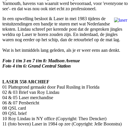
Yarmouth, havens van waaruit werd bevoorraad, voor 'evenryone to
see'- en dat was nou ook niet echt zo professioneel.
In een opwelling besloot ik Laser in mei 1983 tijdens de
testuitzendingen een bandje te sturen met wat Nederlandse
teksten. Lindau schreef per kerende post dat de gesproken jingles
weldra op Laser te horen zouden zijn. En inderdaad, de jingles
waren nog eerder op het schip, dan de retourbrief op de mat lag.
Wat is het inmiddels lang geleden, als je er weer eens aan denkt.
Foto 1 t/m 3 en 7 t/m 8: Madison Avenue
Foto 4 t/m 6: Grand Central Station
LASER 558 ARCHIEF
01 Plattegrond gemaakt door Paul Rusling in Florida
02 & 03 Brief van Roy Lindau
04 & 05 Laser merchandise
06 & 07 Persbericht
08 QSL card
09 QSL brief
10 Roy Lindau in NY office (Copyright: Theo Dencker)
11 (foto boven) Laser in 1984 op zee (Copyright: Jelle Boonstra)