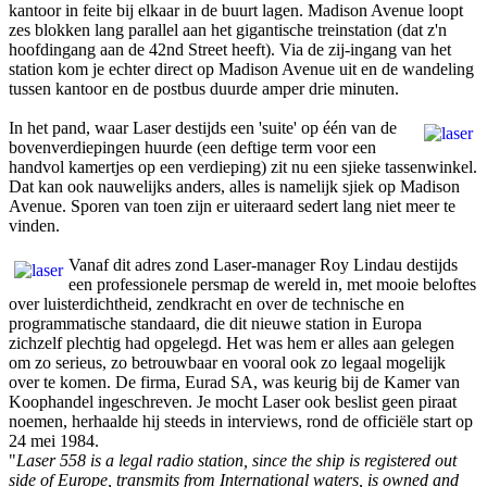
kantoor in feite bij elkaar in de buurt lagen. Madison Avenue loopt
zes blokken lang parallel aan het gigantische treinstation (dat z'n
hoofdingang aan de 42nd Street heeft). Via de zij-ingang van het
station kom je echter direct op Madison Avenue uit en de wandeling
tussen kantoor en de postbus duurde amper drie minuten.
In het pand, waar Laser destijds een 'suite' op één van de
bovenverdiepingen huurde (een deftige term voor een
handvol kamertjes op een verdieping) zit nu een sjieke tassenwinkel.
Dat kan ook nauwelijks anders, alles is namelijk sjiek op Madison
Avenue. Sporen van toen zijn er uiteraard sedert lang niet meer te
vinden.
Vanaf dit adres zond Laser-manager Roy Lindau destijds
een professionele persmap de wereld in, met mooie beloftes
over luisterdichtheid, zendkracht en over de technische en
programmatische standaard, die dit nieuwe station in Europa
zichzelf plechtig had opgelegd. Het was hem er alles aan gelegen
om zo serieus, zo betrouwbaar en vooral ook zo legaal mogelijk
over te komen. De firma, Eurad SA, was keurig bij de Kamer van
Koophandel ingeschreven. Je mocht Laser ook beslist geen piraat
noemen, herhaalde hij steeds in interviews, rond de officiële start op
24 mei 1984.
"
Laser 558 is a legal radio station, since the ship is registered out
side of Europe, transmits from International waters, is owned and