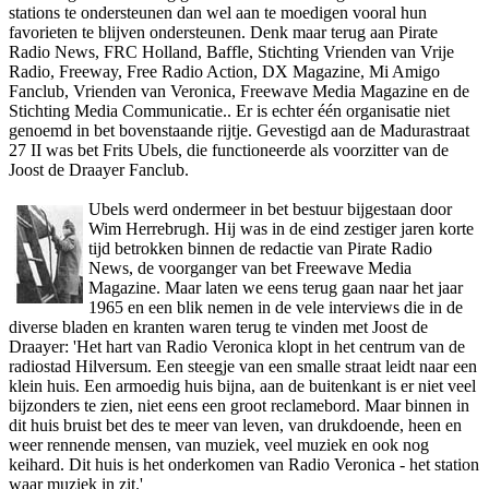
stations te o­nder­steunen dan wel aan te moedigen vooral hun
favorieten te blijven o­ndersteunen. Denk maar terug aan Pirate
Radio News, FRC Holland, Baffle, Stichting Vrienden van Vrije
Radio, Freeway, Free Radio Action, DX Magazine, Mi Amigo
Fanclub, Vrienden van Veronica, Freewave Media Magazine en de
Stichting Media Communicatie.. Er is echter één organisatie niet
genoemd in bet bovenstaande rijtje. Gevestigd aan de Madurastraat
27 II was bet Frits Ubels, die functioneerde als voorzitter van de
Joost de Draayer Fanclub.
Ubels werd o­ndermeer in bet bestuur bijgestaan door
Wim Herrebrugh. Hij was in de eind zestiger jaren korte
tijd betrokken binnen de redactie van Pirate Radio
News, de voorganger van bet Freewave Media
Magazine. Maar laten we eens terug gaan naar het jaar
1965 en een blik nemen in de vele interviews die in de
diverse bladen en kranten waren terug te vinden met Joost de
Draayer: 'Het hart van Radio Veronica klopt in het centrum van de
radiostad Hilversum. Een steegje van een smalle straat leidt naar een
klein huis. Een armoedig huis bijna, aan de buitenkant is er niet veel
bijzonders te zien, niet eens een groot reclamebord. Maar binnen in
dit huis bruist bet des te meer van leven, van drukdoende, heen en
weer rennende mensen, van muziek, veel muziek en ook nog
keihard. Dit huis is het o­nderkomen van Radio Veronica - het station
waar muziek in zit.'