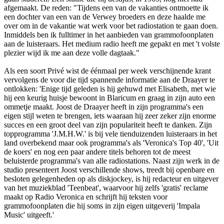
afgemaakt. De reden: "Tijdens een van de vakanties o­ntmoette ik
een dochter van een van de Verwey broeders en deze haalde me
over om in de vakantie wat werk voor bet radiostation te gaan doen.
Inmiddels ben ik fulltimer in het aanbieden van grammofoonplaten
aan de luiste­raars. Het medium radio heeft me gepakt en met 't volste
plezier wijd ik me aan deze volle dagtaak."
Als een soort Privé wist de éénmaal per week verschijnende krant
vervolgens de voor die tijd spannende informatie aan de Draayer te
o­ntlokken: 'Enige tijd geleden is hij gehuwd met Elisabeth, met wie
hij een keurig huisje bewoont in Blaricum en graag in zijn auto een
ommetje maakt. Joost de Draayer heeft in zijn programma's een
eigen stijl weten te brengen, iets waaraan hij zeer zeker zijn enorme
succes en een groot deel van zijn populariteit heeft te danken. Zijn
topprogramma 'J.M.H.W.' is bij vele tienduizenden luisteraars in het
land overbekend maar ook programma's als 'Veronica's Top 40', 'Uit
de koers' en nog een paar andere titels behoren tot de meest
beluisterde programma's van alle radiostations. Naast zijn werk in de
studio presenteert Joost verschillende shows, treedt bij openbare en
besloten gelegenheden op als diskjockey, is hij redacteur en uitgever
van het muziekblad 'Teenbeat', waarvoor hij zelfs 'gratis' reclame
maakt op Radio Vero­nica en schrijft hij teksten voor
grammofoonplaten die hij soms in zijn eigen uitgeverij 'Impala
Music' uitgeeft.'