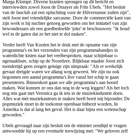
Marga Klompé. Diverse kranten sprongen op dit bericht en
interviewden zowel Joost de Draayer als Frits Ubels. "Het besluit
van de fanclub zal een opluchting voor de Hilversumse zuilen zijn",
stelt Joost met vriendelijke sarcasme. Door de commerciële kant van
zijn werk is hij nuchter genoeg geworden om het initiatief van zijn
bewonderaars als een goedbedoelde 'joke' te beschouwen: "ik houd
wel in de gaten dat ze het niet te dol maken".
Verder heeft Van Kooten het te druk met de opname van zijn
programma's en het verzenden van zijn programmabandjes in
waterdichte kisten naar het veelbesproken, maar schijnbaar o­
ngenaakbare, schip op de Noordzee. Blijkbaar maakte Joost zich
toendertijd geen zorgen getuige zijn uitspraak: "Als er werkelijk
gevaar dreigde waren we allang weg geweest. We zijn nu ook
begonnen een aantal programma's live vanaf het schip te gaan
presenteren. Binnenkort gaan we alle programma's aan boord
maken. Wat kunnen ze o­ns dan nog in de weg leggen? Als het toch
nog mis gaat met Veronica ga ik iets in de muziekindustrie doen.
Alles wat met muziekauteurs te maken heeft boeit mij bijzonder. De
popmuziek moet in de toekomst openbaar hitbezit worden, In
Amerika is dat al lang het geval. Het is daar bijna een wetenschap
geworden."
Ubels gevraagd naar zijn besluit om de minister zendtijd te vragen
antwoordde hij op een eventuele toewijzing met: "We geloven zelf