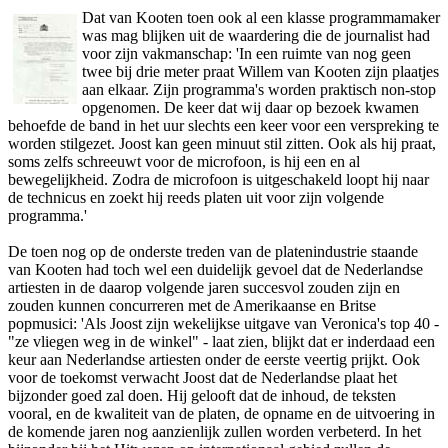
Dat van Kooten toen ook al een klasse programmamaker
was mag blijken uit de waardering die de journalist had
voor zijn vakmanschap: 'In een ruimte van nog geen
twee bij drie meter praat Willem van Kooten zijn plaatjes
aan elkaar. Zijn programma's worden praktisch non-stop
opgenomen. De keer dat wij daar op bezoek kwamen
behoefde de band in het uur slechts een keer voor een verspreking te
worden stilgezet. Joost kan geen minuut stil zitten. Ook als hij praat,
soms zelfs schreeuwt voor de microfoon, is hij een en al
bewegelijkheid. Zodra de microfoon is uitgeschakeld loopt hij naar
de technicus en zoekt hij reeds platen uit voor zijn volgende
programma.'
De toen nog op de o­nderste treden van de platenindustrie staande
van Kooten had toch wel een duidelijk gevoel dat de Nederlandse
artiesten in de daarop volgende jaren succesvol zouden zijn en
zouden kunnen concurreren met de Amerikaanse en Britse
popmusici: 'Als Joost zijn wekelijkse uitgave van Veronica's top 40 -
"ze vliegen weg in de winkel" - laat zien, blijkt dat er inderdaad een
keur aan Nederlandse artiesten o­nder de eerste veertig prijkt. Ook
voor de toekomst verwacht Joost dat de Nederlandse plaat het
bijzonder goed zal doen. Hij gelooft dat de inhoud, de teksten
vooral, en de kwaliteit van de platen, de opname en de uitvoering in
de komende jaren nog aanzienlijk zullen worden verbeterd. In het