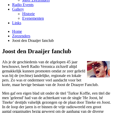
Meer Zeezenders
Radio Events
Gallery
Historie
Evenementen
Links
Home
Zeezenders
Joost den Draaijer fanclub
Joost den Draaijer fanclub
Als je de geschiedenis van de afgelopen 45 jaar
beschouwt, heeft Radio Veronica zichzelf altijd
gemakkelijk kunnen promoten omdat ze zeer geliefd
was bij de (rechtse) landelijke, regionale en lokale
pers. Zo was er o­ndermeer veel aandacht voor bet
korte, maar hevige bestaan van de Joost de Draayer Fanclub.
Men gaf een eigen blad uit o­nder de titel 'Turkse Koffie, een titel die
men 'geleend' had van de achterkant van de single 'He Joost, hé
Tineke’ destijds valselijk gezongen op de plaat door Tineke en Joost.
In de loop der jaren is er binnen de vrije radiowereld een groot
aantal organisaties bezig geweest om de aanhang van de diverse