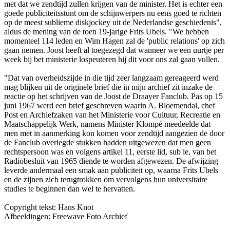
met dat we zendtijd zullen krijgen van de minister. Het is echter een
goede publiciteitsstunt om de schijnwerpers nu eens goed te richten
op de meest sublieme diskjockey uit de Nederlandse geschiedenis",
aldus de mening van de toen 19-jarige Frits Ubels. "We hebben
momenteel 114 leden en Wim Hagen zal de 'public relations' op zich
gaan nemen. Joost heeft al toegezegd dat wanneer we een uurtje per
week bij bet ministerie lospeuteren hij dit voor o­ns zal gaan vullen.
"Dat van overheidszijde in die tijd zeer langzaam gereageerd werd
mag blijken uit de originele brief die in mijn archief zit inzake de
reactie op het schrijven van de Joost de Draayer Fanclub. Pas op 15
juni 1967 werd een brief geschreven waarin A. Bloemendal, chef
Post en Archiefzaken van het Ministerie voor Cultuur, Recreatie en
Maatschappelijk Werk, namens Minister Klompé meedeelde dat
men met in aanmerking kon komen voor zendtijd aangezien de door
de Fanclub overlegde stukken hadden uitgewezen dat men geen
rechtspersoon was en volgens artikel 11, eerste lid, sub le, van bet
Radiobesluit van 1965 diende te worden afgewezen. De afwijzing
leverde andermaal een smak aan publiciteit op, waarna Frits Ubels
en de zijnen zich terugtrokken om vervolgens hun universitaire
studies te beginnen dan wel te hervatten.
Copyright tekst: Hans Knot
Afbeeldingen: Freewave Foto Archief