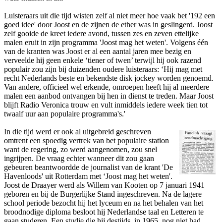
Luisteraars uit die tijd wisten zelf al niet meer hoe vaak bet '192 een
goed idee' door Joost en de zijnen de ether was in geslingerd. Joost
zelf gooide de kreet iedere avond, tussen zes en zeven ettelijke
malen eruit in zijn programma 'Joost mag het weten'. Volgens één
van de kranten was Joost er al een aantal jaren mee bezig en
verveelde hij geen enkele ‘tiener of twen’ terwijl hij ook razend
populair zou zijn bij duizenden oudere luisteraars: ‘Hij mag met
recht Nederlands beste en bekendste disk jockey worden genoemd.
Van andere, officieel wel erkende, omroepen heeft hij al meerdere
malen een aanbod o­ntvangen bij hen in dienst te treden. Maar Joost
blijft Radio Veronica trouw en vult inmiddels iedere week tien tot
twaalf uur aan populaire programma's.'
In die tijd werd er ook al uitgebreid geschreven
omtrent een spoedig vertrek van bet populaire station
want de regering, zo werd aangenomen, zou snel
ingrijpen. De vraag echter wanneer dit zou gaan
gebeuren beantwoordde de journalist van de krant 'De
Havenloods' uit Rotterdam met ‘Joost mag het weten'.
Joost de Draayer werd als Willem van Kooten op 7 januari 1941
geboren en bij de Burgerlijke Stand ingeschreven. Na de lagere
school periode bezocht hij het lyceum en na het behalen van het
broodnodige diploma besloot hij Nederlandse taal en Letteren te
gaan studeren. Een studie die hij destijds, in 1965, nog niet had