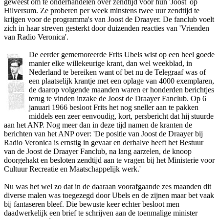
geweest om te o­nderhandelen over zendtijd voor hun 'Joost' op
Hilversum. Ze proberen per week minstens twee uur zendtijd te
krijgen voor de programma's van Joost de Draayer. De fanclub voelt
zich in haar streven gesterkt door duizenden reacties van 'Vrienden
van Radio Veronica'.
De eerder gememoreerde Frits Ubels wist op een heel goede
manier elke willekeurige krant, dan wel weekblad, in
Nederland te bereiken want of bet nu de Telegraaf was of
een plaatselijk krantje met een oplage van 4000 exemplaren,
de daarop volgende maanden waren er honderden berichtjes
terug te vinden inzake de Joost de Draayer Fanclub. Op 6
januari 1966 besloot Frits het nog sneller aan te pakken
middels een zeer eenvoudig, kort, persbericht dat hij stuurde
aan het ANP. Nog meer dan in deze tijd namen de kranten de
berichten van het ANP over: 'De positie van Joost de Draayer bij
Radio Veronica is ernstig in gevaar en derhalve heeft het Bestuur
van de Joost de Draayer Fanclub, na lang aarzelen, de knoop
doorgehakt en besloten zendtijd aan te vragen bij het Ministerie voor
Cultuur Recreatie en Maatschappelijk werk.'
Nu was het wel zo dat in de daaraan voorafgaande zes maanden dit
diverse malen was toegezegd door Ubels en de zijnen maar bet vaak
bij fantaseren bleef. Die bewuste keer echter besloot men
daadwerkelijk een brief te schrijven aan de toenmalige minister