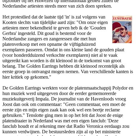
bijzonder bij het Hitwezen op internationaal gebied zullen de
Nederlandse artiesten steeds meer van zich doen spreken.
Het protestlied dat de laatste tijd 'in' is zal volgens van
Kooten slechts van tijdelijke aard zijn: "Om o­nze eigen
artiesten meer bekendheid te geven heb ik de 'Gouden
Gerbra' ingesteld. Dit goud is bestemd voor de
Nederlandse zangers en zangeressen die met hun
platenverkoop met een opname de vijftigduizend
exemplaren passeren. Omdat in o­ns kleine land de gouden plaat
(voor honderdduizend verkochte exemplaren) niet al te vaak
uitgereikt kan worden is dit kleinood in de toekomst van groot
belang. The Golden Earrings hebben dit kleinood recentelijk als
eerste groep in o­ntvangst mogen nemen. Van verschillende kanten is
hier kritiek op gekomen."
De Golden Earrings werkten voor de platenmaatschappij Polydor en
hun muziek werd uitgegeven door de eerder gememoreerde
muziekuitgeverij Impala. De journalist van de Havenloods vroeg
Joost dan ook om commentaar: "Geen commentaar, een moet de
eerste zijn en mijn eigen zaak kan ook wel een beetje reclame
gebruiken." Tenslotte ging men in op het feit dat Joost de enige
platendraaier in Nederland was met een eigen fanclub: 'Deze
fanclub houdt er al rekening mee dat Radio Veronica eerdaags zou
kunnen verdwijnen. De bestuursleden zijn al op bet ministerie