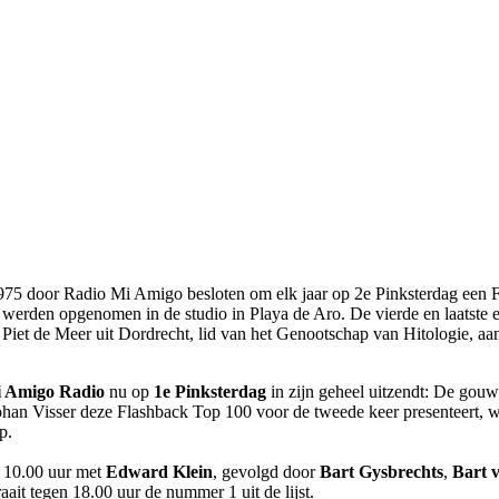
975 door Radio Mi Amigo besloten om elk jaar op 2e Pinksterdag een F
 werden opgenomen in de studio in Playa de Aro. De vierde en laatste e
 Piet de Meer uit Dordrecht, lid van het Genootschap van Hitologie, a
 Amigo Radio
nu op
1e Pinksterdag
in zijn geheel uitzendt: De gou
Johan Visser deze Flashback Top 100 voor de tweede keer presenteert, w
p.
 10.00 uur met
Edward Klein
, gevolgd door
Bart Gysbrechts
,
Bart 
draait tegen 18.00 uur de nummer 1 uit de lijst.