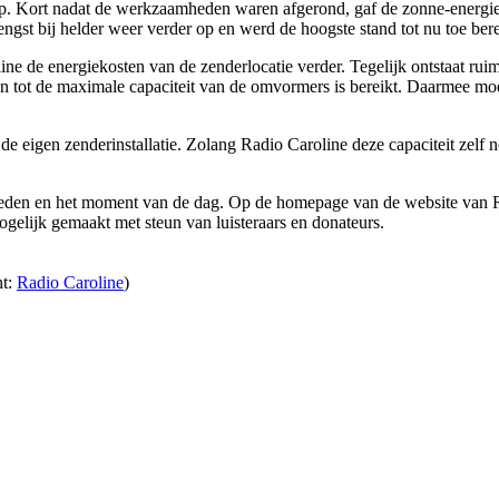
t op. Kort nadat de werkzaamheden waren afgerond, gaf de zonne-energ
engst bij helder weer verder op en werd de hoogste stand tot nu toe bere
ine de energiekosten van de zenderlocatie verder. Tegelijk ontstaat ruim
en tot de maximale capaciteit van de omvormers is bereikt. Daarmee mo
e eigen zenderinstallatie. Zolang Radio Caroline deze capaciteit zelf no
heden en het moment van de dag. Op de homepage van de website van Rad
ogelijk gemaakt met steun van luisteraars en donateurs.
ht:
Radio Caroline
)