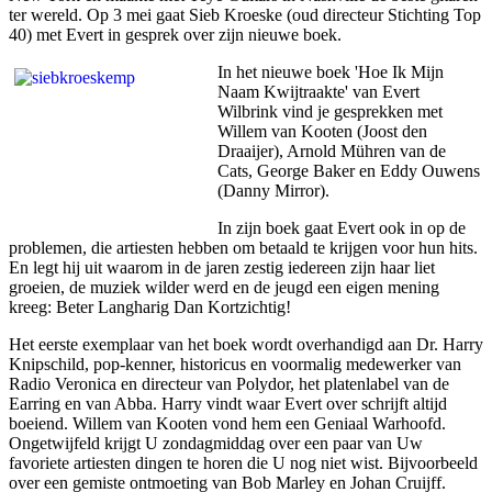
ter wereld. Op 3 mei gaat Sieb Kroeske (oud directeur Stichting Top
40) met Evert in gesprek over zijn nieuwe boek.
In het nieuwe boek 'Hoe Ik Mijn
Naam Kwijtraakte' van Evert
Wilbrink vind je gesprekken met
Willem van Kooten (Joost den
Draaijer), Arnold Mühren van de
Cats, George Baker en Eddy Ouwens
(Danny Mirror).
In zijn boek gaat Evert ook in op de
problemen, die artiesten hebben om betaald te krijgen voor hun hits.
En legt hij uit waarom in de jaren zestig iedereen zijn haar liet
groeien, de muziek wilder werd en de jeugd een eigen mening
kreeg: Beter Langharig Dan Kortzichtig!
Het eerste exemplaar van het boek wordt overhandigd aan Dr. Harry
Knipschild, pop-kenner, historicus en voormalig medewerker van
Radio Veronica en directeur van Polydor, het platenlabel van de
Earring en van Abba. Harry vindt waar Evert over schrijft altijd
boeiend. Willem van Kooten vond hem een Geniaal Warhoofd.
Ongetwijfeld krijgt U zondagmiddag over een paar van Uw
favoriete artiesten dingen te horen die U nog niet wist. Bijvoorbeeld
over een gemiste ontmoeting van Bob Marley en Johan Cruijff.