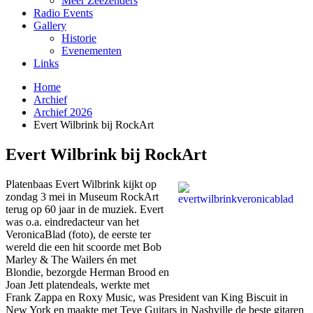
Meer Zeezenders
Radio Events
Gallery
Historie
Evenementen
Links
Home
Archief
Archief 2026
Evert Wilbrink bij RockArt
Evert Wilbrink bij RockArt
Platenbaas Evert Wilbrink kijkt op
zondag 3 mei in Museum RockArt
terug op 60 jaar in de muziek. Evert
was o.a. eindredacteur van het
VeronicaBlad (foto), de eerste ter
wereld die een hit scoorde met Bob
Marley & The Wailers én met
Blondie, bezorgde Herman Brood en
Joan Jett platendeals, werkte met
Frank Zappa en Roxy Music, was President van King Biscuit in
New York en maakte met Teye Guitars in Nashville de beste gitaren