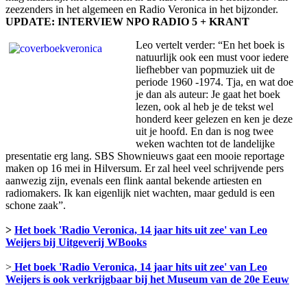
zeezenders in het algemeen en Radio Veronica in het bijzonder.
UPDATE: INTERVIEW NPO RADIO 5 + KRANT
Leo vertelt verder: “En het boek is
natuurlijk ook een must voor iedere
liefhebber van popmuziek uit de
periode 1960 -1974. Tja, en wat doe
je dan als auteur: Je gaat het boek
lezen, ook al heb je de tekst wel
honderd keer gelezen en ken je deze
uit je hoofd. En dan is nog twee
weken wachten tot de landelijke
presentatie erg lang. SBS Shownieuws gaat een mooie reportage
maken op 16 mei in Hilversum. Er zal heel veel schrijvende pers
aanwezig zijn, evenals een flink aantal bekende artiesten en
radiomakers. Ik kan eigenlijk niet wachten, maar geduld is een
schone zaak”.
>
Het boek 'Radio Veronica, 14 jaar hits uit zee' van Leo
Weijers bij Uitgeverij WBooks
>
Het boek 'Radio Veronica, 14 jaar hits uit zee' van Leo
Weijers is ook verkrijgbaar bij het Museum van de 20e Eeuw