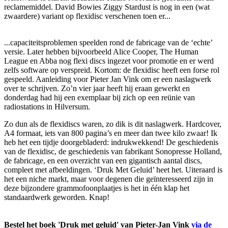
reclamemiddel. David Bowies Ziggy Stardust is nog in een (wat
zwaardere) variant op flexidisc verschenen toen er...
...capaciteitsproblemen speelden rond de fabricage van de ‘echte’
versie. Later hebben bijvoorbeeld Alice Cooper, The Human
League en Abba nog flexi discs ingezet voor promotie en er werd
zelfs software op verspreid. Kortom: de flexidisc heeft een forse rol
gespeeld. Aanleiding voor Pieter Jan Vink om er een naslagwerk
over te schrijven. Zo’n vier jaar heeft hij eraan gewerkt en
donderdag had hij een exemplaar bij zich op een reünie van
radiostations in Hilversum.
Zo dun als de flexidiscs waren, zo dik is dit naslagwerk. Hardcover,
A4 formaat, iets van 800 pagina’s en meer dan twee kilo zwaar! Ik
heb het een tijdje doorgebladerd: indrukwekkend! De geschiedenis
van de flexidisc, de geschiedenis van fabrikant Sonopresse Holland,
de fabricage, en een overzicht van een gigantisch aantal discs,
compleet met afbeeldingen. ‘Druk Met Geluid’ heet het. Uiteraard is
het een niche markt, maar voor degenen die geïnteresseerd zijn in
deze bijzondere grammofoonplaatjes is het in één klap het
standaardwerk geworden. Knap!
Bestel het boek 'Druk met geluid' van Pieter-Jan Vink
via de