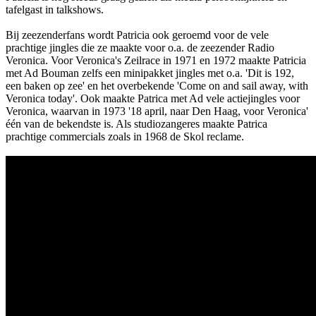
tafelgast in talkshows.
Bij zeezenderfans wordt Patricia ook geroemd voor de vele
prachtige jingles die ze maakte voor o.a. de zeezender Radio
Veronica. Voor Veronica's Zeilrace in 1971 en 1972 maakte Patricia
met Ad Bouman zelfs een minipakket jingles met o.a. 'Dit is 192,
een baken op zee' en het overbekende 'Come on and sail away, with
Veronica today'. Ook maakte Patrica met Ad vele actiejingles voor
Veronica, waarvan in 1973 '18 april, naar Den Haag, voor Veronica'
één van de bekendste is. Als studiozangeres maakte Patrica
prachtige commercials zoals in 1968 de Skol reclame.