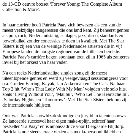
de 13-CD oeuvre boxset ‘Forever Young: The Complete Album
Collection & More’.
In haar carrière heeft Patricia Paay zich bewezen als een van de
meest veelzijdige zangeressen die ons land kent. Zij beheerst genres
als pop, rock, Nederlandstalig, schlager, jazz, disco, standards en
powerballad zonder concessies te doen in kwaliteit. Met The Star
Sisters is zij een van de weinige Nederlandse artiesten die in vijf
Europese landen de hoogste regionen van de hitlijsten bereikte.
Patricia Paay’s carrière begon spontaan toen zij in 1965 als zangeres
inviel bij het orkest van haar vader.
Na een reeks Nederlandstalige singles zong zij de meest
uiteenlopende genres en werd zij veelgevraagd sessiezangeres voor
o.a. Golden Earring, Kayak, Jan Akkerman en The Cats. Na haar
Top 2 hit ‘Who’s That Lady With My Man’ volgden vele solo hits,
zoals ‘Living Without You’, ‘Malibu’, ‘Who Let The Heartache In’,
‘Saturday Nights’ en ‘Tomorrow’. Met The Star Sisters beklom zij
de internationale hitlijsten.
Ook was Patricia showbiz-deskundige en jurylid in talentenshows.
Ze lanceerde succesvol haar eigen make-uplijn, schreef haar
bestseller ‘La Paay’ en is ambassadrice voor Diergaarde Blijdorp.
Patricia is nog steeds graag gezien als media-persoonlijkheid en