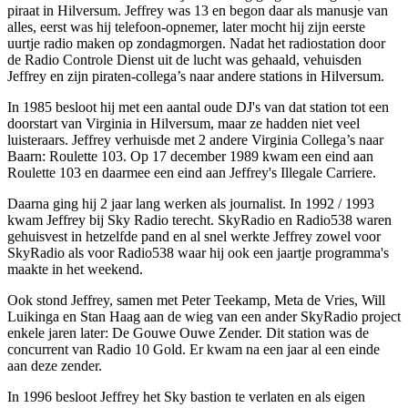
piraat in Hilversum. Jeffrey was 13 en begon daar als manusje van
alles, eerst was hij telefoon-opnemer, later mocht hij zijn eerste
uurtje radio maken op zondagmorgen. Nadat het radiostation door
de Radio Controle Dienst uit de lucht was gehaald, vehuisden
Jeffrey en zijn piraten-collega’s naar andere stations in Hilversum.
In 1985 besloot hij met een aantal oude DJ's van dat station tot een
doorstart van Virginia in Hilversum, maar ze hadden niet veel
luisteraars. Jeffrey verhuisde met 2 andere Virginia Collega’s naar
Baarn: Roulette 103. Op 17 december 1989 kwam een eind aan
Roulette 103 en daarmee een eind aan Jeffrey's Illegale Carriere.
Daarna ging hij 2 jaar lang werken als journalist. In 1992 / 1993
kwam Jeffrey bij Sky Radio terecht. SkyRadio en Radio538 waren
gehuisvest in hetzelfde pand en al snel werkte Jeffrey zowel voor
SkyRadio als voor Radio538 waar hij ook een jaartje programma's
maakte in het weekend.
Ook stond Jeffrey, samen met Peter Teekamp, Meta de Vries, Will
Luikinga en Stan Haag aan de wieg van een ander SkyRadio project
enkele jaren later: De Gouwe Ouwe Zender. Dit station was de
concurrent van Radio 10 Gold. Er kwam na een jaar al een einde
aan deze zender.
In 1996 besloot Jeffrey het Sky bastion te verlaten en als eigen