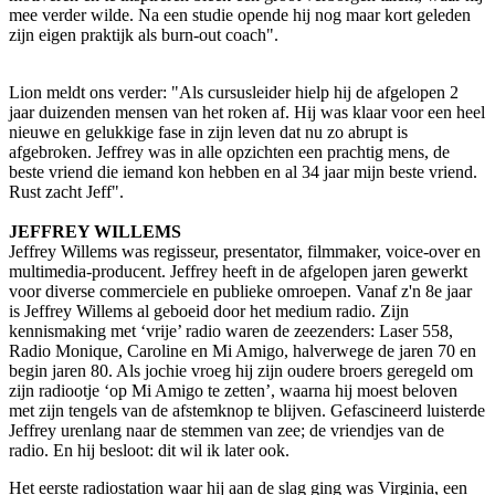
mee verder wilde. Na een studie opende hij nog maar kort geleden
zijn eigen praktijk als burn-out coach".
Lion meldt ons verder: "Als cursusleider hielp hij de afgelopen 2
jaar duizenden mensen van het roken af. Hij was klaar voor een heel
nieuwe en gelukkige fase in zijn leven dat nu zo abrupt is
afgebroken. Jeffrey was in alle opzichten een prachtig mens, de
beste vriend die iemand kon hebben en al 34 jaar mijn beste vriend.
Rust zacht Jeff".
JEFFREY WILLEMS
Jeffrey Willems was regisseur, presentator, filmmaker, voice-over en
multimedia-producent. Jeffrey heeft in de afgelopen jaren gewerkt
voor diverse commerciele en publieke omroepen. Vanaf z'n 8e jaar
is Jeffrey Willems al geboeid door het medium radio. Zijn
kennismaking met ‘vrije’ radio waren de zeezenders: Laser 558,
Radio Monique, Caroline en Mi Amigo, halverwege de jaren 70 en
begin jaren 80. Als jochie vroeg hij zijn oudere broers geregeld om
zijn radiootje ‘op Mi Amigo te zetten’, waarna hij moest beloven
met zijn tengels van de afstemknop te blijven. Gefascineerd luisterde
Jeffrey urenlang naar de stemmen van zee; de vriendjes van de
radio. En hij besloot: dit wil ik later ook.
Het eerste radiostation waar hij aan de slag ging was Virginia, een