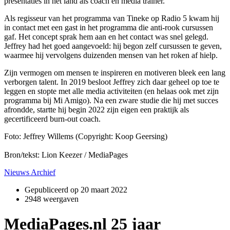
presentaties in het land als coach en media trainer.
Als regisseur van het programma van Tineke op Radio 5 kwam hij
in contact met een gast in het programma die anti-rook cursussen
gaf. Het concept sprak hem aan en het contact was snel gelegd.
Jeffrey had het goed aangevoeld: hij begon zelf cursussen te geven,
waarmee hij vervolgens duizenden mensen van het roken af hielp.
Zijn vermogen om mensen te inspireren en motiveren bleek een lang
verborgen talent. In 2019 besloot Jeffrey zich daar geheel op toe te
leggen en stopte met alle media activiteiten (en helaas ook met zijn
programma bij Mi Amigo). Na een zware studie die hij met succes
afrondde, startte hij begin 2022 zijn eigen een praktijk als
gecertificeerd burn-out coach.
Foto: Jeffrey Willems (Copyright: Koop Geersing)
Bron/tekst: Lion Keezer / MediaPages
Nieuws Archief
Gepubliceerd op
20 maart 2022
2948 weergaven
MediaPages.nl 25 jaar