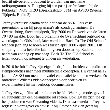
bedrijf uitvoerend producent te worden van met name
radioprogramma's. Dus ging hij een paar jaar freelancen bij de
Publieken: NOS, KRO (Breakfastclub, 3FM) en AVRO (Steenen
Tijdperk, Radio 2).
Jeffrey verhuisde daarna definitief naar de AVRO als vaste
presentator, waar hij programma’s als Zondagvitaminen, De
Overnachting, Steenentijdperk, Top 2000 en De week van de Jaren
70 / 80 maakte. Door het programma de Overnachting ontstond op
zaterdagnacht Oldschool, later werd het ‘Back To The Old School’
wat een jaar lang te horen was tussen april 2000 - april 2001. Dit
soulprogramma beleefde later nog een doorstart op Radio 2 in de
nacht van zondag op maandag. Back To The Old School is
tegenwoordig op internet te vinden als webstation.
In 2010 besluit Jeffrey zijn eigen bedrijf uit te breiden van radio- en
stemproducties naar meer multimediale concepten. Hij verlaat na 12
jaar de AVRO om meer innovatief en creatief te kunnen werken. Zo
ontwikkelt Willems video-concepten voor bedrijven en
experimenteert hij met verkoop-documentaires.
Jeffrey ziet zijn films als ‘radio met beeld’. Waarbij emotie, gevoel
en authenticiteit een belangrijke rol spelen. Ook legt hij zich toe op
het produceren van E-learning video’s. Daarnaast werkt Jeffrey als
regisseur, vormgever en adviseur bij Omroep Max en geeft hij