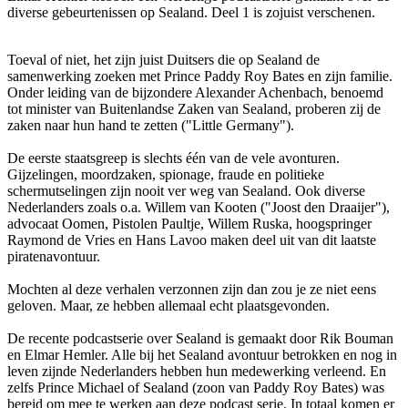
diverse gebeurtenissen op Sealand. Deel 1 is zojuist verschenen.
Toeval of niet, het zijn juist Duitsers die op Sealand de
samenwerking zoeken met Prince Paddy Roy Bates en zijn familie.
Onder leiding van de bijzondere Alexander Achenbach, benoemd
tot minister van Buitenlandse Zaken van Sealand, proberen zij de
zaken naar hun hand te zetten ("Little Germany").
De eerste staatsgreep is slechts één van de vele avonturen.
Gijzelingen, moordzaken, spionage, fraude en politieke
schermutselingen zijn nooit ver weg van Sealand. Ook diverse
Nederlanders zoals o.a. Willem van Kooten ("Joost den Draaijer"),
advocaat Oomen, Pistolen Paultje, Willem Ruska, hoogspringer
Raymond de Vries en Hans Lavoo maken deel uit van dit laatste
piratenavontuur.
Mochten al deze verhalen verzonnen zijn dan zou je ze niet eens
geloven. Maar, ze hebben allemaal echt plaatsgevonden.
De recente podcastserie over Sealand is gemaakt door Rik Bouman
en Elmar Hemler. Alle bij het Sealand avontuur betrokken en nog in
leven zijnde Nederlanders hebben hun medewerking verleend. En
zelfs Prince Michael of Sealand (zoon van Paddy Roy Bates) was
bereid om mee te werken aan deze podcast serie. In totaal komen er