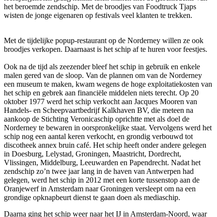
het beroemde zendschip. Met de broodjes van Foodtruck Tjaps
wisten de jonge eigenaren op festivals veel klanten te trekken.
Met de tijdelijke popup-restaurant op de Norderney willen ze ook
broodjes verkopen. Daarnaast is het schip af te huren voor feestjes.
Ook na de tijd als zeezender bleef het schip in gebruik en enkele
malen gered van de sloop. Van de plannen om van de Norderney
een museum te maken, kwam wegens de hoge exploitatiekosten van
het schip en gebrek aan financiële middelen niets terecht. Op 20
oktober 1977 werd het schip verkocht aan Jacques Mooren van
Handels- en Scheepvaartbedrijf Kalkhaven BV, die meteen na
aankoop de Stichting Veronicaschip oprichtte met als doel de
Norderney te bewaren in oorspronkelijke staat. Vervolgens werd het
schip nog een aantal keren verkocht, en grondig verbouwd tot
discotheek annex bruin café. Het schip heeft onder andere gelegen
in Doesburg, Lelystad, Groningen, Maastricht, Dordrecht,
Vlissingen, Middelburg, Leeuwarden en Papendrecht. Nadat het
zendschip zo’n twee jaar lang in de haven van Antwerpen had
gelegen, werd het schip in 2012 met een korte tussenstop aan de
Oranjewerf in Amsterdam naar Groningen versleept om na een
grondige opknapbeurt dienst te gaan doen als mediaschip.
Daarna ging het schip weer naar het IJ in Amsterdam-Noord, waar