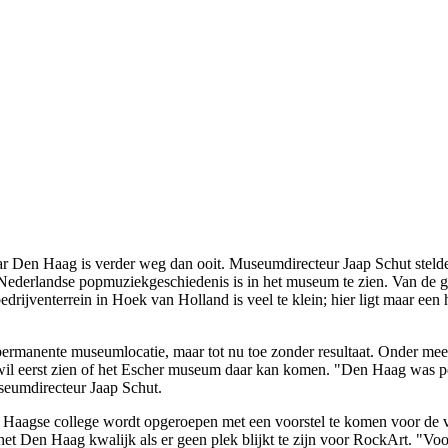
 Den Haag is verder weg dan ooit. Museumdirecteur Jaap Schut steld
aar Nederlandse popmuziekgeschiedenis is in het museum te zien. Van de 
ijventerrein in Hoek van Holland is veel te klein; hier ligt maar een ha
permanente museumlocatie, maar tot nu toe zonder resultaat. Onder me
 eerst zien of het Escher museum daar kan komen. "Den Haag was pop
seumdirecteur Jaap Schut.
t Haagse college wordt opgeroepen met een voorstel te komen voor de 
het Den Haag kwalijk als er geen plek blijkt te zijn voor RockArt. "Vo