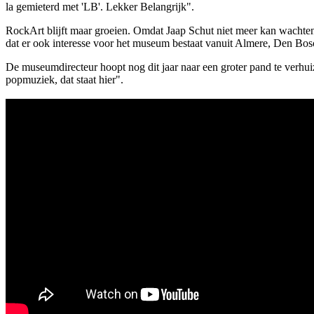
la gemieterd met 'LB'. Lekker Belangrijk".
RockArt blijft maar groeien. Omdat Jaap Schut niet meer kan wachten
dat er ook interesse voor het museum bestaat vanuit Almere, Den Bo
De museumdirecteur hoopt nog dit jaar naar een groter pand te verhui
popmuziek, dat staat hier".