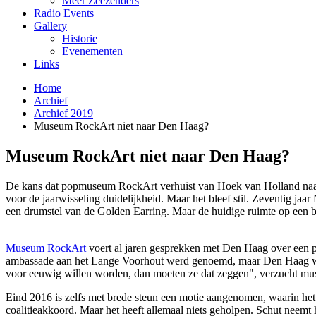
Meer Zeezenders
Radio Events
Gallery
Historie
Evenementen
Links
Home
Archief
Archief 2019
Museum RockArt niet naar Den Haag?
Museum RockArt niet naar Den Haag?
De kans dat popmuseum RockArt verhuist van Hoek van Holland naar
voor de jaarwisseling duidelijkheid. Maar het bleef stil. Zeventig j
een drumstel van de Golden Earring. Maar de huidige ruimte op een bedr
Museum RockArt
voert al jaren gesprekken met Den Haag over een 
ambassade aan het Lange Voorhout werd genoemd, maar Den Haag wil
voor eeuwig willen worden, dan moeten ze dat zeggen", verzucht mu
Eind 2016 is zelfs met brede steun een motie aangenomen, waarin he
coalitieakkoord. Maar het heeft allemaal niets geholpen. Schut neemt 