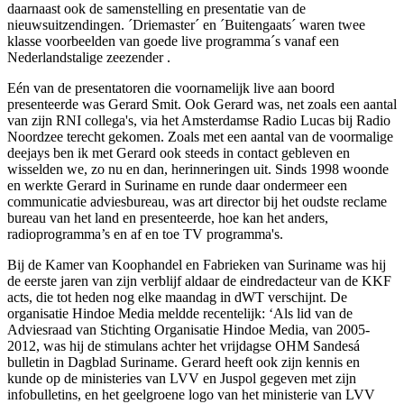
daarnaast ook de samenstelling en presentatie van de
nieuwsuitzendingen. ´Driemaster´ en ´Buitengaats´ waren twee
klasse voorbeelden van goede live programma´s vanaf een
Nederlandstalige zeezender .
Eén van de presentatoren die voornamelijk live aan boord
presenteerde was Gerard Smit. Ook Gerard was, net zoals een aantal
van zijn RNI collega's, via het Amsterdamse Radio Lucas bij Radio
Noordzee terecht gekomen. Zoals met een aantal van de voormalige
deejays ben ik met Gerard ook steeds in contact gebleven en
wisselden we, zo nu en dan, herinneringen uit. Sinds 1998 woonde
en werkte Gerard in Suriname en runde daar ondermeer een
communicatie adviesbureau, was art director bij het oudste reclame
bureau van het land en presenteerde, hoe kan het anders,
radioprogramma’s en af en toe TV programma's.
Bij de Kamer van Koophandel en Fabrieken van Suriname was hij
de eerste jaren van zijn verblijf aldaar de eindredacteur van de KKF
acts, die tot heden nog elke maandag in dWT verschijnt. De
organisatie Hindoe Media meldde recentelijk: ‘Als lid van de
Adviesraad van Stichting Organisatie Hindoe Media, van 2005-
2012, was hij de stimulans achter het vrijdagse OHM Sandesá
bulletin in Dagblad Suriname. Gerard heeft ook zijn kennis en
kunde op de ministeries van LVV en Juspol gegeven met zijn
infobulletins, en het geelgroene logo van het ministerie van LVV