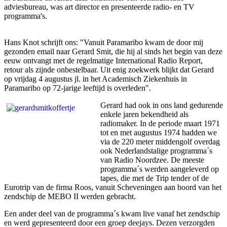
adviesbureau, was art director en presenteerde radio- en TV
programma's.
Hans Knot schrijft ons: "Vanuit Paramaribo kwam de door mij
gezonden email naar Gerard Smit, die hij al sinds het begin van deze
eeuw ontvangt met de regelmatige International Radio Report,
retour als zijnde onbestelbaar. Uit enig zoekwerk blijkt dat Gerard
op vrijdag 4 augustus jl. in het Academisch Ziekenhuis in
Paramaribo op 72-jarige leeftijd is overleden".
Gerard had ook in ons land gedurende
enkele jaren bekendheid als
radiomaker. In de periode maart 1971
tot en met augustus 1974 hadden we
via de 220 meter middengolf overdag
ook Nederlandstalige programma´s
van Radio Noordzee. De meeste
programma´s werden aangeleverd op
tapes, die met de Trip tender of de
Eurotrip van de firma Roos, vanuit Scheveningen aan boord van het
zendschip de MEBO II werden gebracht.
Een ander deel van de programma´s kwam live vanaf het zendschip
en werd gepresenteerd door een groep deejays. Dezen verzorgden