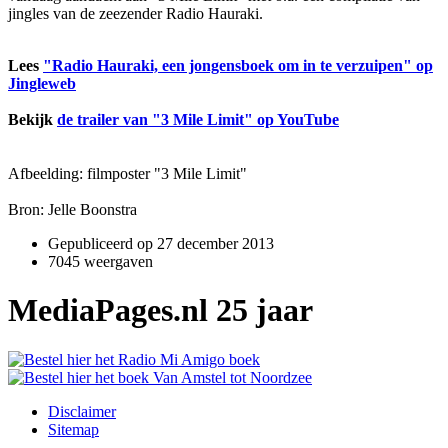
jingles van de zeezender Radio Hauraki.
Lees
"Radio Hauraki, een jongensboek om in te verzuipen" op
Jingleweb
Bekijk
de trailer van "3 Mile Limit" op YouTube
Afbeelding: filmposter "3 Mile Limit"
Bron: Jelle Boonstra
Gepubliceerd op
27 december 2013
7045 weergaven
MediaPages.nl 25 jaar
Disclaimer
Sitemap