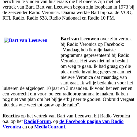
berichten te vinden van luisteraars die het oneens zijn met het
vertrek van Bart. Bart van Leeuwen begon zijn loopbaan in 1973 bij
de zeezender Radio Veronica. Daarna werkte Bart bij o.a. de VOO,
RTL Radio, Radio 538, Radio Nationaal en Radio 10 FM.
Bart van Leeuwen
over zijn vertrek
bij Radio Veronica op Facebook:
"Vandaag heb ik mijn laatste
programma gepresenteerd bij Radio
Veronica. Het was niet mijn besluit
om weg te gaan. Ik had graag op die
plek mede invulling gegeven aan het
nieuwe Veronica dat maandag van
start gaat. Ik wil je bedanken voor het
luisteren de afgelopen 10 jaar en 3 maanden. Ik vond het een eer en
een voorrecht om voor jou een radioprogramma te maken. Ik ben
nog niet van plan om het bijltje erbij neer te gooien. Onkruid vergaat
niet dus wie weet tot gauw op de radio".
Reacties
op het vertrek van Bart van Leeuwen bij Radio Veronica
o.a. op het
RadioForum
, op
de Facebook pagina van Radio
Veronica
en op
MediaCourant
.