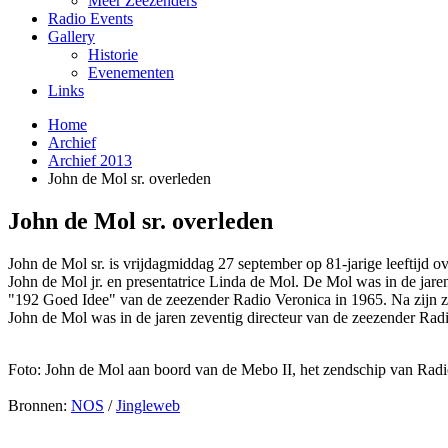
Meer Zeezenders
Radio Events
Gallery
Historie
Evenementen
Links
Home
Archief
Archief 2013
John de Mol sr. overleden
John de Mol sr. overleden
John de Mol sr. is vrijdagmiddag 27 september op 81-jarige leeftijd o
John de Mol jr. en presentatrice Linda de Mol. De Mol was in de jare
"192 Goed Idee" van de zeezender Radio Veronica in 1965. Na zijn zan
John de Mol was in de jaren zeventig directeur van de zeezender Rad
Foto: John de Mol aan boord van de Mebo II, het zendschip van Rad
Bronnen:
NOS
/
Jingleweb