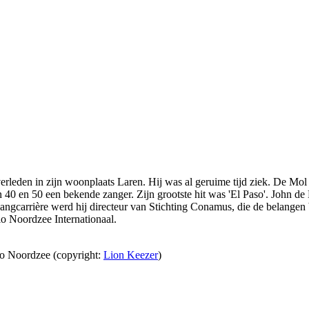
verleden in zijn woonplaats Laren. Hij was al geruime tijd ziek. De Mol
n 40 en 50 een bekende zanger. Zijn grootste hit was 'El Paso'. John d
gcarrière werd hij directeur van Stichting Conamus, die de belangen b
io Noordzee Internationaal.
io Noordzee (copyright:
Lion Keezer
)