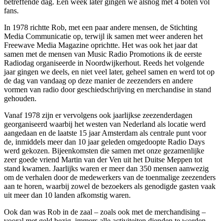
betreffende dag. Een week later gingen we alsnog met 4 boten vol
fans.
In 1978 richtte Rob, met een paar andere mensen, de Stichting
Media Communicatie op, terwijl ik samen met weer anderen het
Freewave Media Magazine oprichtte. Het was ook het jaar dat
samen met de mensen van Music Radio Promotions ik de eerste
Radiodag organiseerde in Noordwijkerhout. Reeds het volgende
jaar gingen we deels, en niet veel later, geheel samen en werd tot op
de dag van vandaag op deze manier de zeezenders en andere
vormen van radio door geschiedschrijving en merchandise in stand
gehouden.
Vanaf 1978 zijn er vervolgens ook jaarlijkse zeezenderdagen
georganiseerd waarbij het westen van Nederland als locatie werd
aangedaan en de laatste 15 jaar Amsterdam als centrale punt voor
de, inmiddels meer dan 10 jaar geleden omgedoopte Radio Days
werd gekozen. Bijeenkomsten die samen met onze gezamenlijke
zeer goede vriend Martin van der Ven uit het Duitse Meppen tot
stand kwamen. Jaarlijks waren er meer dan 350 mensen aanwezig
om de verhalen door de medewerkers van de toenmalige zeezenders
aan te horen, waarbij zowel de bezoekers als genodigde gasten vaak
uit meer dan 10 landen afkomstig waren.
Ook dan was Rob in de zaal – zoals ook met de merchandising –
vooral met geld bezig, immers alle activiteiten dienden te worden