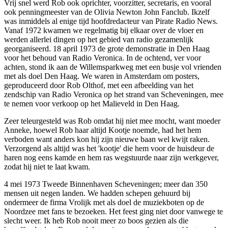
Vrij snel werd Rob ook oprichter, voorzitter, secretaris, en vooral
ook penningmeester van de Olivia Newton John Fanclub. Ikzelf
was inmiddels al enige tijd hoofdredacteur van Pirate Radio News.
Vanaf 1972 kwamen we regelmatig bij elkaar over de vloer en
werden allerlei dingen op het gebied van radio gezamenlijk
georganiseerd. 18 april 1973 de grote demonstratie in Den Haag
voor het behoud van Radio Veronica. In de ochtend, ver voor
achten, stond ik aan de Willemsparkweg met een busje vol vrienden
met als doel Den Haag. We waren in Amsterdam om posters,
geproduceerd door Rob Olthof, met een afbeelding van het
zendschip van Radio Veronica op het strand van Scheveningen, mee
te nemen voor verkoop op het Malieveld in Den Haag.
Zeer teleurgesteld was Rob omdat hij niet mee mocht, want moeder
Anneke, hoewel Rob haar altijd Kootje noemde, had het hem
verboden want anders kon hij zijn nieuwe baan wel kwijt raken.
Verzorgend als altijd was het 'kootje' die hem voor de huisdeur de
haren nog eens kamde en hem ras wegstuurde naar zijn werkgever,
zodat hij niet te laat kwam.
4 mei 1973 Tweede Binnenhaven Scheveningen; meer dan 350
mensen uit negen landen. We hadden schepen gehuurd bij
ondermeer de firma Vrolijk met als doel de muziekboten op de
Noordzee met fans te bezoeken. Het feest ging niet door vanwege te
slecht weer. Ik heb Rob nooit meer zo boos gezien als die