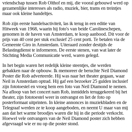
vriendschap tussen Rob Olthof en mij, die vooral gebouwd werd op
gezamenlijke interesses als radio, muziek, bier, trams en treintjes
maar ook kleine handeltjes.
Rob zijn eerste handelsactiviteit, las ik terug in een editie van
Hitweek van 1968, waarin hij foto's van beide Carolineschepen,
genomen in de haven van Amsterdam, te koop aanbood. Dit voor de
prijs van 40 cent per stuk exclusief 25 cent porti. Te betalen via de
Gemeente Giro in Amsterdam. Uiteraard zonder destijds de
Belastingdienst te informeren. De eerste stenen, van wat later de
Stichting Media Communicatie werd, waren gelegd.
In het begin waren het redelijk kleine steentjes, die werden
gebakken naar de opbouw. Ik memoreer de beruchte Neil Diamond
Poster die Rob adverteerde. Hij was naar het theater gegaan, waar
Neil in Amsterdam optrad. Hij gaf een bezoeker 25 gulden inclusief
zijn fototoestel en vroeg hem een foto van Neil Diamond te nemen.
Na afloop van het concert nam Rob, inmiddels teruggekeerd bij het
theater, zijn fototoestel weer in ontvangst en liet de foto op
posterformaat uitprinten. In kleine annonces in muziekbladen en de
Telegraaf werden ze te koop aangeboden, en neemt U maar van mij
aan dat het warme broodjes waren die hij in die periode verkocht.
Hoewel vele ontvangers van de Neil Diamond poster zich hebben
afgevraagd wie er nu op die poster stond.