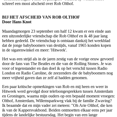
schreef een mooi afscheid over Rob Olthof.
BIJ HET AFSCHEID VAN ROB OLTHOF
Door Hans Knot
Maandagmorgen 23 september om half 12 kwam er een einde aan
een uitzonderlijke vriendschap die Rob Olthof en ik 48 jaar lang
hebben gedeeld. De vriendschap is ontstaan dankzij het weekblad
dat de jonge babyboomers van destijds, vanaf 1965 konden kopen
in de sigarenwinkel en meer: 'Hitweek'.
Het was een strijd als in de jaren zestig van de vorige eeuw gevoerd
door de fans van The Beatles en die van de Rolling Stones. Je was
voor of tegenstander en dan doel ik op het verschil tussen Radio
London en Radio Caroline, de zeezenders die de babyboomers nog
meer vrijheid gaven dan ze zelf al hadden genomen.
Een paar kritische opmerkingen van Rob en mij heen en weer in
Hitweek werd gevolgd door telefoongesprekken tussen Amsterdam
en Groningen, waarna mijn ouders op een bepaald moment vroegen:
Olthof, Amsterdam, Willemsparkweg vlak bij de familie Zwaving?
Ik beaamde dat en mijn vader zei meteen: "Oh Arie Olthof, die ken
ik van de Kappersvakbond. Beiden ontmoetten elkaar eens per jaar
tijdens de landelijke bestuursdag. Het begin van een lange