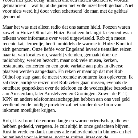
gefinancierd – wat hij al die jaren met volle inzet heeft gedaan. Niet
voor niets werd hij door velen schertsend 'de man met de geldtas'
genoemd.
Maar het was niet alleen radio dat ons samen hield. Poezen waren
zowel in Huize Olthof als Huize Knot een belangrijk element waar
telkens weer informatie over werd uitgewisseld. Rob zijn meest
recente kat, Jeroentje, heeft inmiddels de warmte in Huize Knot tot
zich genomen. Onze liefde voor Engeland leverde tientallen reizen
naar tal van locaties op, waarbij vrienden, gemaakt door de
radiohobby, werden bezocht, maar ook vele musea, kerken,
restaurants, concerten en een grote variatie aan pubs in diverse
plaatsen werden aangedaan. En reken er maar op dat met Rob
Olthof op stap gaan de meest vreemde avonturen kon opleveren. Ik
zal deze jaarlijkse reizen met Rob zeker gaan missen, evenals de
ontelbare gesprekken over de telefoon en de wederzijdse bezoeken
aan Amsterdam, later Amstelveen en Groningen. Zowel de PTT,
KPN en andere telefoonmaatschappijen hebben aan ons veel geld
verdiend en de huidige provider zal het zonder deze bron van
inkomen moeilijker krijgen.
Rob, ik zal nooit de enorme lange en warme vriendschap, die we
hebben gedeeld, vergeten. Je zult altijd in onze gedachten blijven.
Rust in vrede en dank namens alle radiovrienden in binnen- en het
buitenland voor je intense, nooit te stuiten, inzet om de