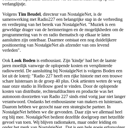
verlanglijstje.
Volgens
Tim Beudel
, directeur van NostalgieNet, is de
samenwerking met Radio227 een belangrijke stap in de verbreding
en verdieping van het bereik van NostalgieNet. "Muziek is een
geweldige drager van de herinneringen en de mogelijkheden om de
programmering van tv en radio thematisch op elkaar te laten
aansluiten zijn ontelbaar. Daarmee ontstaat een nog duidelijkere
positionering van NostalgieNet als afzender van ons levend
verleden".
Ook
Look Boden
is enthousiast. Zijn 'kindje' had het de laatste
jaren moeilijk vanwege de oplopende kosten en versplinterde
radiowereld. De aansluiting bij NostalgieNet is volgens Boden een
lot uit de loterij: "Radio 227 heeft een rijke historie met een trouwe
schare luisteraars in de groep 40 plus. Ook artiesten weten de weg
naar onze studio in Hellouw goed te vinden. Door de oplopende
kosten van distributie, rechtenafdrachten en productie was het
autonoom doorzetten van Radio 227 sinds eind vorig jaar niet langer
verantwoord. Ondanks het enthousiasme van makers en luisteraars.
Daarom hebben we gezocht naar een strategische partner. In
NostalgieNet hebben we die gevonden. Daar zijn we allemaal heel
erg blij mee. NostalgieNet bedient dezelfde doelgroep met hetzelfde
gevoel van toen. Wij blijven radiomaken, maar onder leiding en
onder het merk van NostalgieNet . Dat is een hele goeie erfopvolger