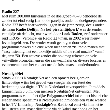
Radio 227
Met ruim 300.000 luisteraars in de doelgroep 40-70 behoorde de
zender tot eind vorig jaar tot de pareltjes onder de doelgroepzenders.
Radio 227 heeft haar wortels liggen in de jaren zestig, deels onder
de naam
Radio Dolfijn
. Na het '
piratentijdperk
' was de zender
een tijdje uit de lucht, maar werd door
Look Boden
, zelf ondermeer
oud TROS-, Veronica- en Radio 227-man, in 2002 weer nieuw
leven ingeblazen. De zender wordt gedragen door vele
programmamakers die elke week met hart en ziel radio maken met
"easy listening met een tikkeltje middle of the road muziek" vanaf
de jaren '50. Een actieve zender die ook mag rekenen op vele
vrijwillige promotiemensen die aanwezig zijn op diverse locaties en
evenementen om het contact met de luisteraars te onderhouden.
NostalgieNet
Sinds 2006 is NostalgieNet aan een opmars bezig om op
lichtvoetige wijze het gevoel van vroeger als een feest der
herkenning via digitale TV in Nederland te verspreiden. Inmiddels
kunnen ruim 3,5 miljoen mensen NostalgieNet ontvangen. Met
programma's vanuit het rijke
Polygoonarchief
tot en met historische
Nederlandse speelfilms is NostalgieNet inmiddels een vaste waarde
in het TV-landschap.
NostalgieNet Radio
zal eerst via internet te
beluisteren zijn, maar distributie via de kabel staat hoog op het