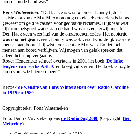
boord aan de hand was".
Fons Winteraeken:
"Dat laatste is wrang temeer Danny tijdens
laatste dag van de MV Mi Amigo nog enkele adverteerders is langs
geweest om geld te cashen voor gedraaide reclames. Blijkbaar wist
hij drommelsgoed wat er aan de hand was op zee, terwijl men in
Den Haag geen weet had van de omgeroepen codes. Het papiertje
was nog niet gearriveerd. Danny was ook verantwoordelijk voor de
mensen aan boord. Hij wist hoe slecht de MV was. En liet toch
mensen aan boord verblijven. Wij mogen van geluk spreken dat
alleen het schip vergaan is.
Roger Henderickx schreef overigens in 2001 het boek '
De linke
leugens van Fortis-ASLK
' en kreeg vijf sterren. Het boek is nog te
koop voor wie interesse heeft".
Bezoek
de website van Fons Winteraeken over Radio Caroline
in 1979 en 1980
Copyright tekst: Fons Winteraeken
Foto: Danny Vuylsteke tijdens
de RadioDag 2008
(Copyright:
Ben
Meijering
)
Gepubliceerd op
02 december 2012