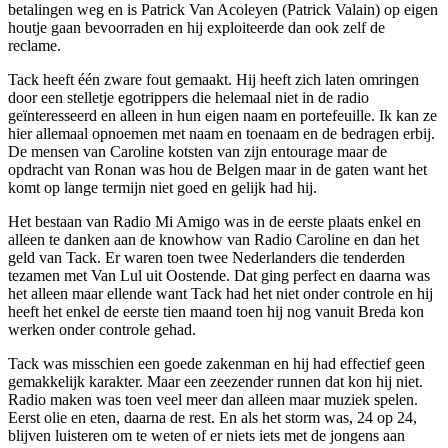
betalingen weg en is Patrick Van Acoleyen (Patrick Valain) op eigen
houtje gaan bevoorraden en hij exploiteerde dan ook zelf de
reclame.
Tack heeft één zware fout gemaakt. Hij heeft zich laten omringen
door een stelletje egotrippers die helemaal niet in de radio
geïnteresseerd en alleen in hun eigen naam en portefeuille. Ik kan ze
hier allemaal opnoemen met naam en toenaam en de bedragen erbij.
De mensen van Caroline kotsten van zijn entourage maar de
opdracht van Ronan was hou de Belgen maar in de gaten want het
komt op lange termijn niet goed en gelijk had hij.
Het bestaan van Radio Mi Amigo was in de eerste plaats enkel en
alleen te danken aan de knowhow van Radio Caroline en dan het
geld van Tack. Er waren toen twee Nederlanders die tenderden
tezamen met Van Lul uit Oostende. Dat ging perfect en daarna was
het alleen maar ellende want Tack had het niet onder controle en hij
heeft het enkel de eerste tien maand toen hij nog vanuit Breda kon
werken onder controle gehad.
Tack was misschien een goede zakenman en hij had effectief geen
gemakkelijk karakter. Maar een zeezender runnen dat kon hij niet.
Radio maken was toen veel meer dan alleen maar muziek spelen.
Eerst olie en eten, daarna de rest. En als het storm was, 24 op 24,
blijven luisteren om te weten of er niets iets met de jongens aan