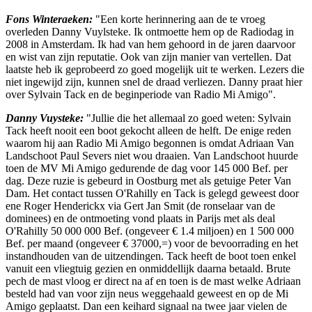
Fons Winteraeken:
"Een korte herinnering aan de te vroeg
overleden Danny Vuylsteke. Ik ontmoette hem op de Radiodag in
2008 in Amsterdam. Ik had van hem gehoord in de jaren daarvoor
en wist van zijn reputatie. Ook van zijn manier van vertellen. Dat
laatste heb ik geprobeerd zo goed mogelijk uit te werken. Lezers die
niet ingewijd zijn, kunnen snel de draad verliezen. Danny praat hier
over Sylvain Tack en de beginperiode van Radio Mi Amigo".
Danny Vuysteke:
"Jullie die het allemaal zo goed weten: Sylvain
Tack heeft nooit een boot gekocht alleen de helft. De enige reden
waarom hij aan Radio Mi Amigo begonnen is omdat Adriaan Van
Landschoot Paul Severs niet wou draaien. Van Landschoot huurde
toen de MV Mi Amigo gedurende de dag voor 145 000 Bef. per
dag. Deze ruzie is gebeurd in Oostburg met als getuige Peter Van
Dam. Het contact tussen O'Rahilly en Tack is gelegd geweest door
ene Roger Henderickx via Gert Jan Smit (de ronselaar van de
dominees) en de ontmoeting vond plaats in Parijs met als deal
O'Rahilly 50 000 000 Bef. (ongeveer € 1.4 miljoen) en 1 500 000
Bef. per maand (ongeveer € 37000,=) voor de bevoorrading en het
instandhouden van de uitzendingen. Tack heeft de boot toen enkel
vanuit een vliegtuig gezien en onmiddellijk daarna betaald. Brute
pech de mast vloog er direct na af en toen is de mast welke Adriaan
besteld had van voor zijn neus weggehaald geweest en op de Mi
Amigo geplaatst. Dan een keihard signaal na twee jaar vielen de